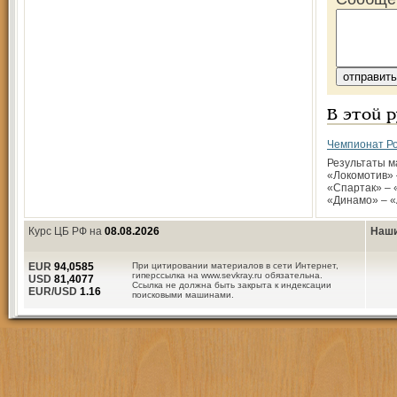
В этой 
Чемпионат Ро
Результаты ма
«Локомотив» 
«Спартак» – «
«Динамо» – 
Курс ЦБ РФ на
08.08.2026
Наши
EUR
94,0585
При цитировании материалов в сети Интернет,
гиперссылка на www.sevkray.ru обязательна.
USD
81,4077
Ссылка не должна быть закрыта к индексации
EUR/USD
1.16
поисковыми машинами.