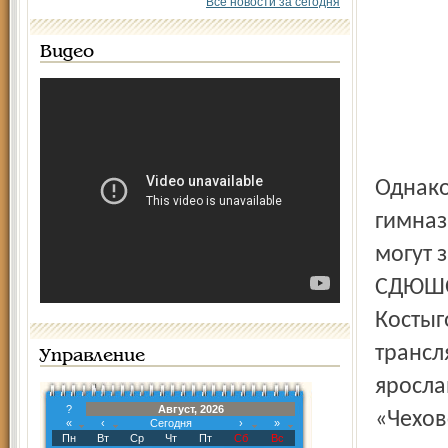
Все новости за сегодня
Видео
Однако
гимназ
могут 
СДЮШОР
Костыг
трансл
Управление
яросла
?
Август, 2026
«Чехов
«
‹
Сегодня
›
»
Пн
Вт
Ср
Чт
Пт
Сб
Вс