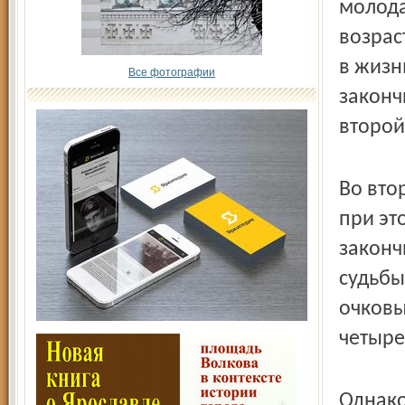
молода
возрас
в жизн
Все фотографии
законч
второй
Во вто
при эт
законч
судьбы
очковы
четыре 
Однако