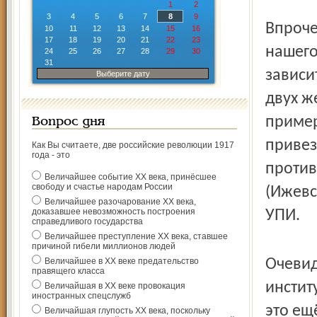
1
2
3
4
5
6
7
8
9
Впроче
10
11
12
13
14
15
16
17
18
19
20
21
22
23
нашего
24
25
26
27
28
29
30
31
зависи
Выберите дату
двух ж
пример
Вопрос дня
привез
Как Вы считаете, две российские революции 1917
года - это
против
Величайшее событие ХХ века, принёсшее
свободу и счастье народам России
(Ижевс
Величайшее разочарование ХХ века,
доказавшее невозможность построения
УПИ.
справедливого государства
Величайшее преступление ХХ века, ставшее
причиной гибели миллионов людей
Величайшее в ХХ веке предательство
Очевид
правящего класса
инстит
Величайшая в ХХ веке провокация
иностранных спецслужб
это ещ
Величайшая глупость ХХ века, поскольку