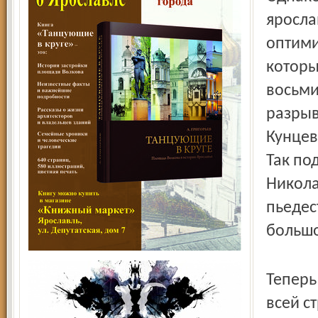
яросла
оптими
которы
восьми
разрыв
Кунцев
Так по
Никола
пьедес
большо
Теперь
всей с