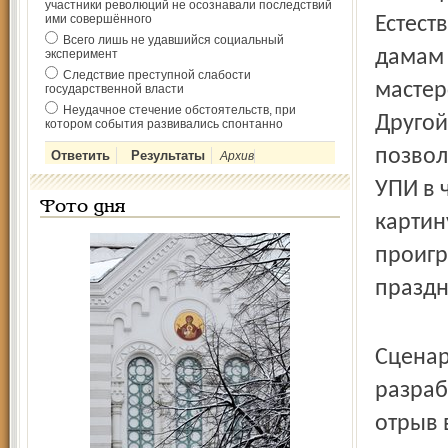
участники революций не осознавали последствий
ими совершённого
Естест
Всего лишь не удавшийся социальный
дамам 
эксперимент
Следствие преступной слабости
мастер
государственной власти
Неудачное стечение обстоятельств, при
Другой
котором события развивались спонтанно
позвол
Архив
УПИ в 
Фото дня
картин
проигр
праздн
Сценар
разраб
отрыв 