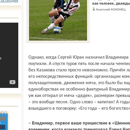
 за сегодня
как человек, дважды
Анатолий КОНОНЕЦ
Однако, когда Сергей Юран назначил Владимира
поутихли. А спустя туров пять после начала чемп
без Казакова стало просто невозможно. Причём ла
его непосредственных функций: организации ком
полузащитников, движения мяча, это было бы ещ
единоборствах не особенно фактурный Владимир 
уж как оттирал от мяча «дядек», размером превы
– это вообще песня. Одно слово – капитан! А годы.
вошедшего в поговорку: «Его года – его богатство»
– Владимир, первое ваше пришествие в «Шинник»
»
с
временем, когда команду тренировал Давид Ки