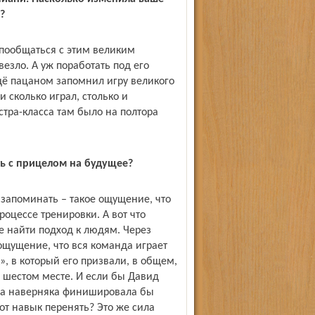
?
 пообщаться с этим великим
везло. А уж поработать под его
щё пацаном запомнил игру великого
 сколько играл, столько и
стра-класса там было на полтора
ть с прицелом на будущее?
 запоминать – такое ощущение, что
оцессе тренировки. А вот что
ие найти подход к людям. Через
ощущение, что вся команда играет
, в который его призвали, в общем,
а шестом месте. И если бы Давид
нда наверняка финишировала бы
тот навык перенять? Это же сила