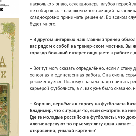
насколько я знаю, селекционеры клубов первой ли
не собираюсь – слишком много эмоций накапливае
хладнокровно принимать решения. Во всяком случ
будет много.
– В другом интервью наш главный тренер обмолв
вас рядом с собой на тренер-ском мостике. Вы 
гораздо больший интерес ощущаете к работе с д
– Вот тут могу сказать определённо: если я стану 
основная и единственная работа. Она очень серь
рекомендуется. Поэтому сначала надо принять ре
карьерой футболиста, а я, как уже было сказано, 
– Хорошо, вернёмся к спросу на футболиста Каза
Владимир, что ситуация-то, если смотреть на нее
Где те молодые российские футболисты, что дол
«легионерскую»-то прьемер-лигу едва хватает...
откровенно, унылой картины?