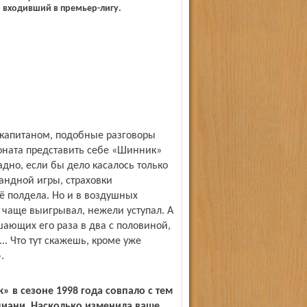
 входивший в премьер-лигу.
 капитаном, подобные разговоры
ионата представить себе «Шинник»
дно, если бы дело касалось только
андной игры, страховки
ё полдела. Но и в воздушных
чаще выигрывал, нежели уступал. А
шающих его раза в два с половиной,
.. Что тут скажешь, кроме уже
.
 в сезоне 1998 года совпало с тем
пиани. Насколько изменила ваше