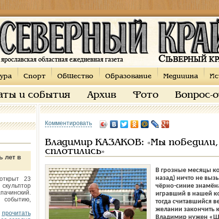
ура
Спорт
Общество
Образование
Медицина
Ис
аты и события
Архив
Фото
Вопрос-
Комментировать
Владимир КАЗАКОВ: «Мы победили,
сплотились»
ь лет в
В грозные месяцы к
назад) ничто не выз
открыт 23
 скульптор
чёрно-синие знамён
пачинский.
игравший в нашей ко
 событию,
тогда считавшийся в
желании закончить к
прочитать
Владимир нужен «Ши