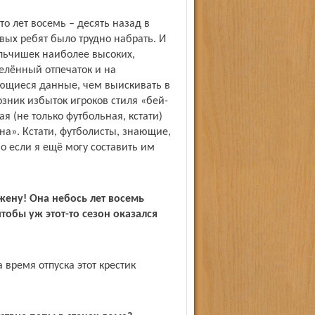
то лет восемь – десять назад в
вых ребят было трудно набрать. И
альчишек наиболее высоких,
елённый отпечаток и на
еющиеся данные, чем выискивать в
зник избыток игроков стиля «бей-
ая (не только футбольная, кстати)
на». Кстати, футболисты, знающие,
Но если я ещё могу составить им
жену! Она небось лет восемь
тобы уж этот-то сезон оказался
а время отпуска этот крестик