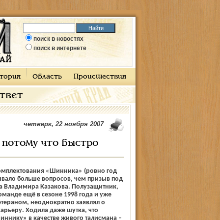
поиск в новостях
поиск в интернете
тория
Область
Происшествия
ответ
четверг, 22 ноября 2007
 потому что быстро
омплектования «Шинника» (ровно год
ывало больше вопросов, чем призыв под
а Владимира Казакова. Полузащитник,
манде ещё в сезоне 1998 года и уже
етераном, неоднократно заявлял о
арьеру. Ходила даже шутка, что
ннику» в качестве живого талисмана –