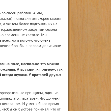
 со своей работой. А мы,
овалов), помогали им скорее своим
, а уж тем более подгонять их на
а торжественном закрытии сезона
 но времени не хватило. Мы
 всех, но и потому, что очень
ряжение борьбы в первом дивизионе
рам на поле, насколько это можно
ержанны. А вратари, к примеру, так
 всегда жухлая. У вратарей друзья
корпоративные принципы, один из
скольку это… вратарь». Что до меня,
л ветераном. И у меня было время
, чтобы он быстрее понимал, что от