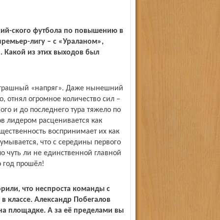
сий-ского футбола по повышению в
премьер-лигу – с «Ураланом»,
 Какой из этих выходов был
 страшный «напряг». Даже нынешний
о, отнял огромное количество сил –
ого и до последнего тура тяжело по
ов лидером расценивается как
бщественность воспринимает их как
умывается, что с середины первого
о чуть ли не единственной главной
 год прошёл!
рили, что неспроста команды с
в классе. Александр Побегалов
на площадке. А за её пределами вы