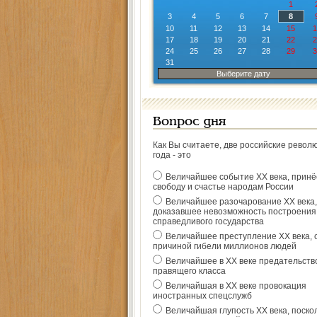
1
3
4
5
6
7
8
10
11
12
13
14
15
1
17
18
19
20
21
22
2
24
25
26
27
28
29
3
31
Выберите дату
Вопрос дня
Как Вы считаете, две российские револ
года - это
Величайшее событие ХХ века, прин
свободу и счастье народам России
Величайшее разочарование ХХ века,
доказавшее невозможность построения
справедливого государства
Величайшее преступление ХХ века, 
причиной гибели миллионов людей
Величайшее в ХХ веке предательств
правящего класса
Величайшая в ХХ веке провокация
иностранных спецслужб
Величайшая глупость ХХ века, поско