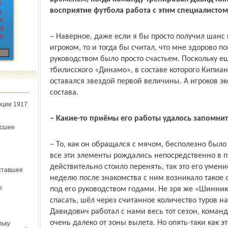
2
восприятие футбола работа с этим специалистом
9
6
3
– Наверное, даже если я бы просто получил шанс
0
игроком, то и тогда бы считал, что мне здорово по
руководством было просто счастьем. Поскольку е
тбилисского «Динамо», в составе которого Кипиани
оставался звездой первой величины. А игроков эк
состава.
юции 1917
– Какие-то приёмы его работы удалось запомни
ёсшее
– То, как он обращался с мячом, бесполезно было
все эти элементы рождались непосредственно в пр
действительно стоило перенять, так это его умен
ставшее
неделю после знакомства с ним возникало такое 
о
под его руководством годами. Не зря же «Шинник»
спасать, шёл через считанное количество туров н
Давидович работал с нами весь тот сезон, кома
очень далеко от зоны вылета. Но опять-таки как э
льку