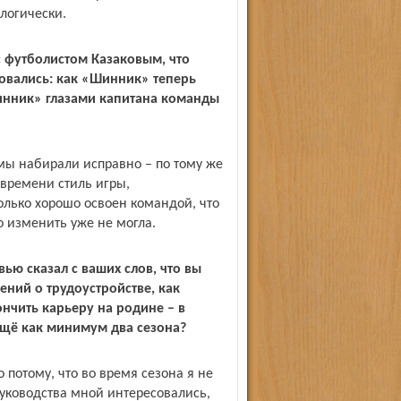
ологически.
с футболистом Казаковым, что
овались: как «Шинник» теперь
Шинник» глазами капитана команды
 мы набирали исправно – по тому же
 времени стиль игры,
лько хорошо освоен командой, что
о изменить уже не могла.
ью сказал с ваших слов, что вы
ений о трудоустройстве, как
нчить карьеру на родине – в
ещё как минимум два сезона?
о потому, что во время сезона я не
уководства мной интересовались,