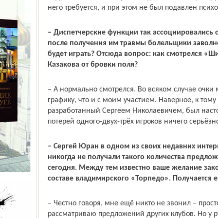
него требуется, и при этом не был подавлен псих
– Диспетчерские функции так ассоциировались 
после получения им травмы болельщики заволн
будет играть? Отсюда вопрос: как смотрелся «
Казакова от бровки поля?
– А нормально смотрелся. Во всяком случае очки
графику, что и с моим участием. Наверное, к тому
разработанный Сергеем Николаевичем, был насто
потерей одного-двух-трёх игроков ничего серьёзн
– Сергей Юран в одном из своих недавних интерв
никогда не получали такого количества предлож
сегодня. Между тем известно ваше желание зако
составе владимирского «Торпедо». Получается 
– Честно говоря, мне ещё никто не звонил – прост
рассматриваю предложений других клубов. Но у р