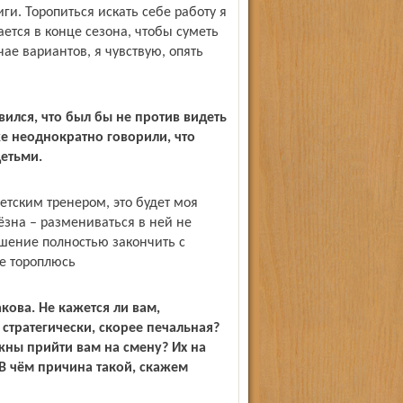
ги. Торопиться искать себе работу я
тся в конце сезона, чтобы суметь
ае вариантов, я чувствую, опять
ился, что был бы не против видеть
же неоднократно говорили, что
етьми.
детским тренером, это будет моя
ёзна – размениваться в ней не
шение полностью закончить с
не тороплюсь
кова. Не кажется ли вам,
 стратегически, скорее печальная?
жны прийти вам на смену? Их на
 В чём причина такой, скажем