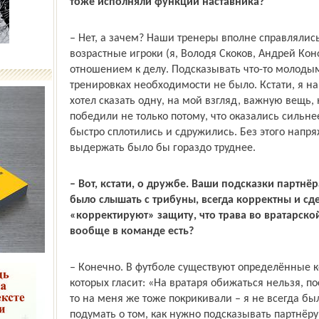
тоже исполняли функции наставника?
– Нет, а зачем? Наши тренеры вполне справлялись
возрастные игроки (я, Володя Скоков, Андрей Кон
отношением к делу. Подсказывать что-то молодым
тренировках необходимости не было. Кстати, я н
хотел сказать одну, на мой взгляд, важную вещь,
победили не только потому, что оказались сильнее
быстро сплотились и сдружились. Без этого нап
выдержать было бы гораздо труднее.
– Вот, кстати, о дружбе. Ваши подсказки партнё
было слышать с трибуны, всегда корректны и сд
«корректируют» защиту, что трава во вратарской
вообще в команде есть?
– Конечно. В футболе существуют определённые 
которых гласит: «На вратаря обижаться нельзя, по
то на меня же тоже покрикивали – я не всегда бы
подумать о том, как нужно подсказывать партнёру