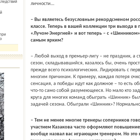
следствий
личности...
й
– Вы являетесь безусловным рекордсменом рос
классе. Теперь в вашей коллекции три выхода в 
«Лучом-Энергией» и вот теперь – с «Шинником».
при
о
самым ярким?
– Любой выход в премьер-лигу – не праздник, а
сезон, складывавшийся, казалось бы, очень прост
прежде всего психологических. Лидировать с перв
многим причинам. К примеру, каждая потеря очк
сенсация, а победы идут как должное – то есть о
что-то само собой разумеющееся. Но мало кто зад
круга для многих команд обыграть «Шинник» был
задачей сезона. Обыграли «Шинник»? Нормально
– Тем не менее многие тренеры соперников гово
участием Казакова часто оформляют повышение 
вообще назвал вас играющим тренером. Но это 