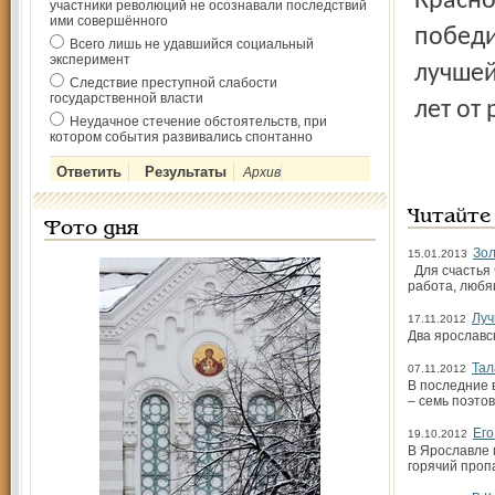
Красно
участники революций не осознавали последствий
ими совершённого
победи
Всего лишь не удавшийся социальный
эксперимент
лучшей
Следствие преступной слабости
государственной власти
лет от 
Неудачное стечение обстоятельств, при
котором события развивались спонтанно
Архив
Читайте
Фото дня
Зол
15.01.2013
Для счастья 
работа, любя
Луч
17.11.2012
Два ярославс
Тал
07.11.2012
В последние 
– семь поэтов
Его
19.10.2012
В Ярославле 
горячий проп