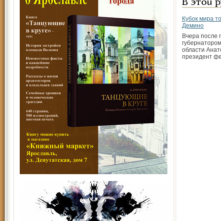
В этой 
Кубок мира то
Демино
Вчера после 
губернатором
области Ана
президент ф