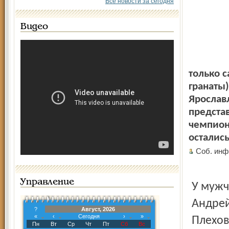
Все новости за сегодня
Видео
только 
гранаты
Ярослав
представ
чемпиона
остались
Соб. инф
Управление
У мужч
Андрей
?
Август, 2026
«
‹
Сегодня
›
»
Плехов
Пн
Вт
Ср
Чт
Пт
Сб
Вс