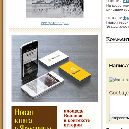
В К
11.09.2012
На досрочных
минувшее вос
Фру
10.08.2012
Главой терри
Все фотографии
Эта должность
Коммен
Написа
Сообще