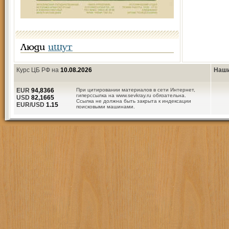
Люди
ищут
Курс ЦБ РФ на
10.08.2026
Наши
EUR
94,8366
При цитировании материалов в сети Интернет,
гиперссылка на www.sevkray.ru обязательна.
USD
82,1665
Ссылка не должна быть закрыта к индексации
EUR/USD
1.15
поисковыми машинами.