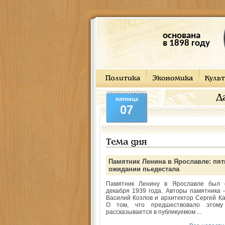
основана
в 1898 году
Политика
Экономика
Культ
Д
пятница
07
Тема дня
Памятник Ленина в Ярославле: пят
ожидании пьедестала
Памятник Ленину в Ярославле был 
декабря 1939 года. Авторы памятника -
Василий Козлов и архитектор Сергей Ка
О том, что предшествовало этому
рассказывается в публикуемом ...