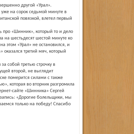
вершенно другой «Урал».
 уже на сорок седьмой минуте в
питанской повязкой, влетел первый
ь про «Шинник», который то и дело
ела на шестьдесят шестой минуте ко
на этом «Урал» не остановился, и
» оказался третий мяч, который
за собой третью строчку в
ущей второй, не выглядит
ске померится силами с также
ю», которая во вторник разгромила
тернет-сайте «Шинника» Сергей
запись: «Дорогие болельщики, мы
ваемся только на победу! Спасибо