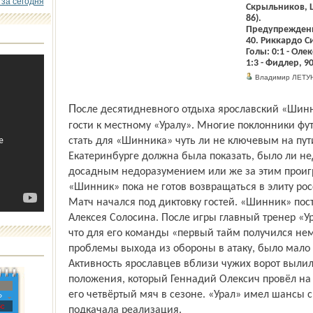
 за сегодня
Скрыльников, Ш
86).
Предупреждени
40. Риккардо Си
Голы: 0:1 - Олекс
1:3 - Фидлер, 9
Владимир ЛЕТУ
После десятидневного отдыха ярославский «Шинник» отправился в Екатеринбург в
гости к местному «Уралу». Многие поклонники фут
стать для «Шинника» чуть ли не ключевым на пути
Екатеринбурге должна была показать, было ли н
досадным недоразумением или же за этим проигр
«Шинник» пока не готов возвращаться в элиту рос
Матч начался под диктовку гостей. «Шинник» пос
Алексея Солосина. После игры главный тренер «У
что для его команды «первый тайм получился не
проблемы выхода из обороны в атаку, было мало
Активность ярославцев вблизи чужих ворот вылила
положения, который Геннадий Олексич провёл на 
его четвёртый мяч в сезоне. «Урал» имел шансы с
»
с
подкачала реализация.