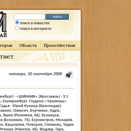
поиск в новостях
поиск в интернете
тория
Область
Происшествия
ответ
четверг, 10 сентября 2009
инбург) - «ШИННИК» (Ярославль) - 3:1
ря. Екатеринбург. Стадион «Уралмаш».
 Судья - Юрий Куница (Краснодар).
вкин, Олексич, Бурченко, Ндри,
, Яшин (Резников, 64), Кузнецов,
в (Бузникин, 76), Бурмистров, Монарёв.
н, Кацалапов, Поворов, Степанец, Чудин
 Ятченко (Мамтов, 46), Фидлер, Герк,