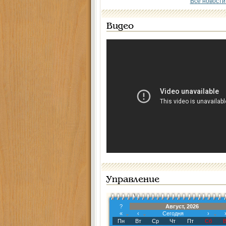
Все новости
Видео
Управление
?
Август, 2026
«
‹
Сегодня
›
Пн
Вт
Ср
Чт
Пт
Сб
В