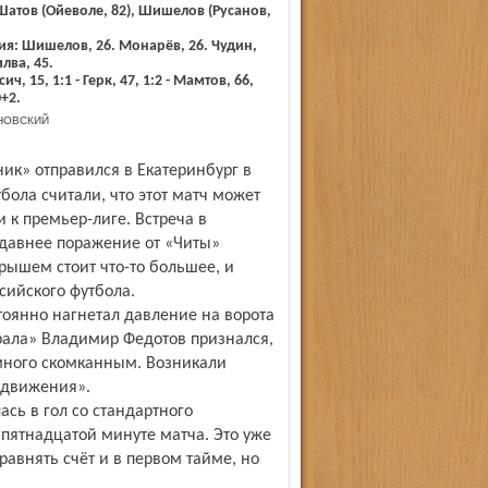
атов (Ойеволе, 82), Шишелов (Русанов,
я: Шишелов, 26. Монарёв, 26. Чудин,
лва, 45.
ич, 15, 1:1 - Герк, 47, 1:2 - Мамтов, 66,
0+2.
НОВСКИЙ
бола считали, что этот матч может
 к премьер-лиге. Встреча в
едавнее поражение от «Читы»
ышем стоит что-то большее, и
сийского футбола.
тоянно нагнетал давление на ворота
рала» Владимир Федотов признался,
много скомканным. Возникали
 движения».
сь в гол со стандартного
пятнадцатой минуте матча. Это уже
равнять счёт и в первом тайме, но