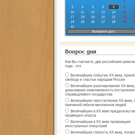
1
3
4
5
6
7
8
10
11
12
13
14
15
1
17
18
19
20
21
22
2
24
25
26
27
28
29
3
31
Выберите дату
Вопрос дня
Как Вы считаете, две российские револ
года - это
Величайшее событие ХХ века, прин
свободу и счастье народам России
Величайшее разочарование ХХ века,
доказавшее невозможность построения
справедливого государства
Величайшее преступление ХХ века, 
причиной гибели миллионов людей
Величайшее в ХХ веке предательств
правящего класса
Величайшая в ХХ веке провокация
иностранных спецслужб
Величайшая глупость ХХ века, поско