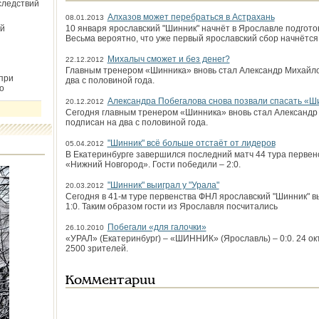
следствий
Алхазов может перебраться в Астрахань
08.01.2013
й
10 января ярославский "Шинник" начнёт в Ярославле подготов
Весьма вероятно, что уже первый ярославский сбор начнётся
Михалыч сможет и без денег?
22.12.2012
Главным тренером «Шинника» вновь стал Александр Михайлов
при
два с половиной года.
о
Александра Побегалова снова позвали спасать «Ш
20.12.2012
Сегодня главным тренером «Шинника» вновь стал Александр 
подписан на два с половиной года.
"Шинник" всё больше отстаёт от лидеров
05.04.2012
В Екатеринбурге завершился последний матч 44 тура первенс
«Нижний Новгород». Гости победили – 2:0.
"Шинник" выиграл у "Урала"
20.03.2012
Сегодня в 41-м туре первенства ФНЛ ярославский "Шинник" вы
1:0. Таким образом гости из Ярославля посчитались
Побегали «для галочки»
26.10.2010
«УРАЛ» (Екатеринбург) – «ШИННИК» (Ярославль) – 0:0. 24 ок
2500 зрителей.
Комментарии