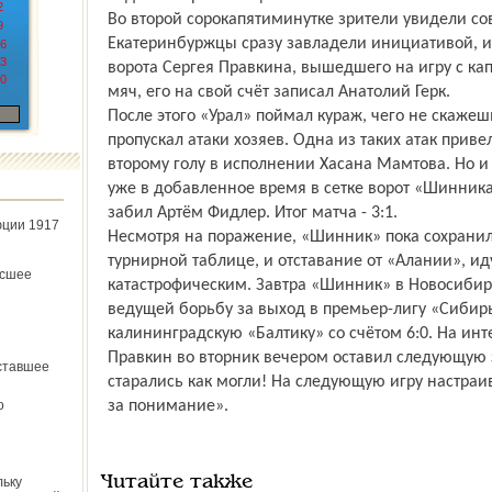
2
Во второй сорокапятиминутке зрители увидели со
9
Екатеринбуржцы сразу завладели инициативой, и
6
3
ворота Сергея Правкина, вышедшего на игру с ка
0
мяч, его на свой счёт записал Анатолий Герк.
После этого «Урал» поймал кураж, чего не скажеш
пропускал атаки хозяев. Одна из таких атак прив
второму голу в исполнении Хасана Мамтова. Но и 
уже в добавленное время в сетке ворот «Шинника
забил Артём Фидлер. Итог матча - 3:1.
юции 1917
Несмотря на поражение, «Шинник» пока сохранил 
турнирной таблице, и отставание от «Алании», ид
ёсшее
катастрофическим. Завтра «Шинник» в Новосибир
ведущей борьбу за выход в премьер-лигу «Сибирь
калининградскую «Балтику» со счётом 6:0. На ин
Правкин во вторник вечером оставил следующую 
ставшее
старались как могли! На следующую игру настраи
о
за понимание».
Читайте также
льку