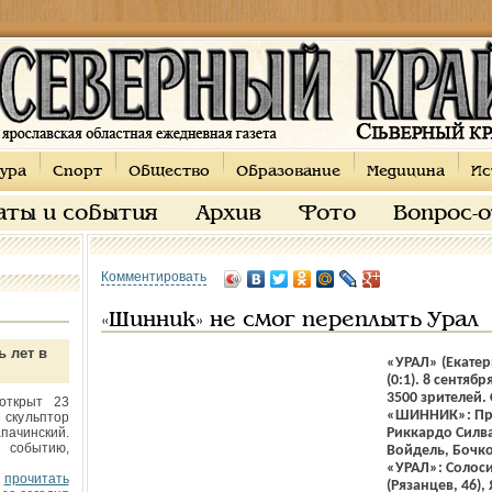
ура
Спорт
Общество
Образование
Медицина
Ис
аты и события
Архив
Фото
Вопрос-
Комментировать
«Шинник» не смог переплыть Урал
ь лет в
«УРАЛ» (Екатер
(0:1). 8 сентяб
3500 зрителей.
открыт 23
«ШИННИК»: Пра
 скульптор
пачинский.
Риккардо Силва
 событию,
Войдель, Бочко
«УРАЛ»: Солоси
прочитать
(Рязанцев, 46),