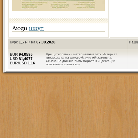
Люди
ищут
Курс ЦБ РФ на
07.08.2026
Наши
EUR
94,0585
При цитировании материалов в сети Интернет,
гиперссылка на www.sevkray.ru обязательна.
USD
81,4077
Ссылка не должна быть закрыта к индексации
EUR/USD
1.16
поисковыми машинами.