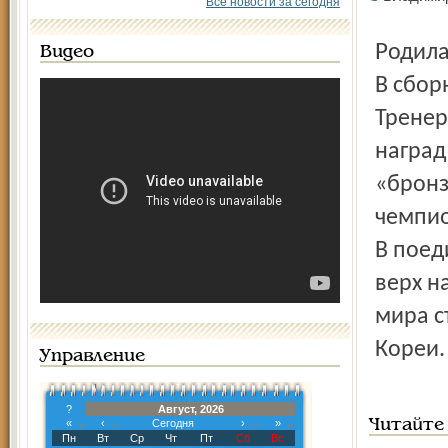
Все новости за сегодня
Родилась Татьяна в городе Рыбинске 27 января 1972 года.
Видео
В сбор
Тренер
наград
«бронз
чемпио
В поед
верх н
мира с
Кореи.
Управление
?
Август, 2026
«
‹
Сегодня
›
»
Читайте
Пн
Вт
Ср
Чт
Пт
Сб
Вс