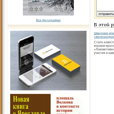
Все фотографии
В этой 
Шведские игр
«железнодор
Стало известн
игроков ярос
«Локомотива»
участия в шв