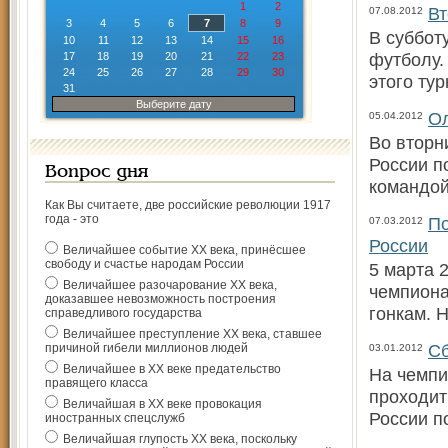
1
2
Вт
07.08.2012
3
4
5
6
7
8
9
В суббот
10
11
12
13
14
15
16
футболу.
17
18
19
20
21
22
23
24
25
26
27
28
29
30
этого тур
31
Выберите дату
Ол
05.04.2012
Во вторн
России п
Вопрос дня
командой
Как Вы считаете, две российские революции 1917
года - это
По
07.03.2012
России
Величайшее событие ХХ века, принёсшее
свободу и счастье народам России
5 марта 
Величайшее разочарование ХХ века,
чемпиона
доказавшее невозможность построения
гонкам. 
справедливого государства
Величайшее преступление ХХ века, ставшее
Сб
причиной гибели миллионов людей
03.01.2012
Величайшее в ХХ веке предательство
На чемпи
правящего класса
проходит
Величайшая в ХХ веке провокация
России п
иностранных спецслужб
Величайшая глупость ХХ века, поскольку