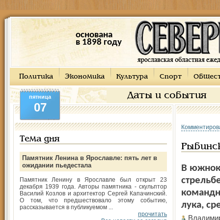
основана
в 1898 году
Политика
Экономика
Культура
Спорт
Общес
Даты и события
пятница
07
Комментиров
Тема дня
Рыбинск
Памятник Ленина в Ярославле: пять лет в
ожидании пьедестала
В южнок
стрельбе
Памятник Ленину в Ярославле был открыт 23
декабря 1939 года. Авторы памятника - скульптор
командн
Василий Козлов и архитектор Сергей Капачинский.
О том, что предшествовало этому событию,
лука, ср
рассказывается в публикуемом ...
прочитать
Владими