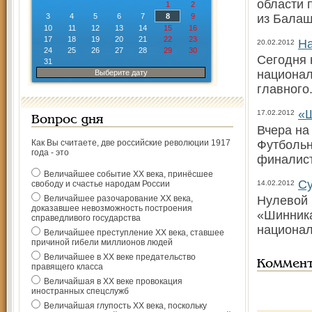
области 
1
2
3
4
5
6
7
8
9
из Балаш
10
11
12
13
14
15
16
17
18
19
20
21
22
23
На
20.02.2012
24
25
26
27
28
29
30
Сегодня 
31
национал
Выберите дату
главного
«Ш
17.02.2012
Вопрос дня
Вчера на
Как Вы считаете, две российские революции 1917
Футбольн
года - это
финалист
Величайшее событие ХХ века, принёсшее
Су
свободу и счастье народам России
14.02.2012
Величайшее разочарование ХХ века,
Нулевой 
доказавшее невозможность построения
«Шинника
справедливого государства
национал
Величайшее преступление ХХ века, ставшее
причиной гибели миллионов людей
Величайшее в ХХ веке предательство
Коммен
правящего класса
Величайшая в ХХ веке провокация
иностранных спецслужб
Величайшая глупость ХХ века, поскольку