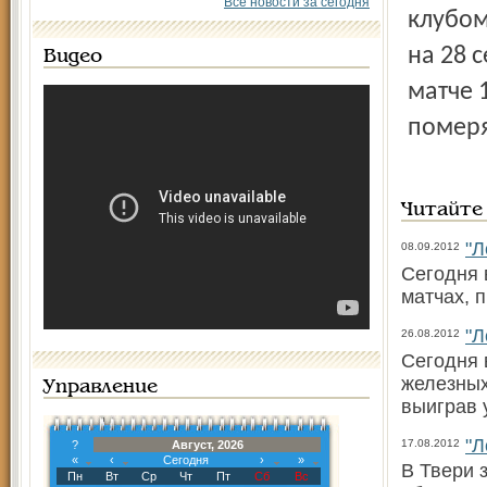
Все новости за сегодня
клубом
на 28 
Видео
матче 
померя
Читайте
"Л
08.09.2012
Сегодня 
матчах, 
"Л
26.08.2012
Сегодня 
железных
Управление
выиграв 
"Л
17.08.2012
?
Август, 2026
«
‹
Сегодня
›
»
В Твери 
Пн
Вт
Ср
Чт
Пт
Сб
Вс