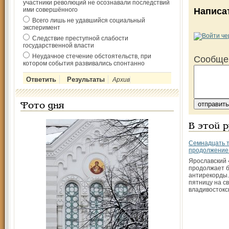
участники революций не осознавали последствий
ими совершённого
Написа
Всего лишь не удавшийся социальный
эксперимент
Следствие преступной слабости
государственной власти
Неудачное стечение обстоятельств, при
Сообще
котором события развивались спонтанно
Архив
Фото дня
В этой 
Семнадцать т
продолжение
Ярославский
продолжает б
антирекорды.
пятницу на с
владивостокс