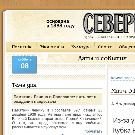
основана
в 1898 году
Политика
Экономика
Культура
Спорт
Общес
Даты и события
суббота
08
Комментиров
Тема дня
Матч 31
Памятник Ленина в Ярославле: пять лет в
ожидании пьедестала
Владими
Памятник Ленину в Ярославле был открыт 23
декабря 1939 года. Авторы памятника - скульптор
Василий Козлов и архитектор Сергей Капачинский.
Из-за участия ярославского «Шинника» в розыгрыше
О том, что предшествовало этому событию,
рассказывается в публикуемом ...
Кубка 
прочитать