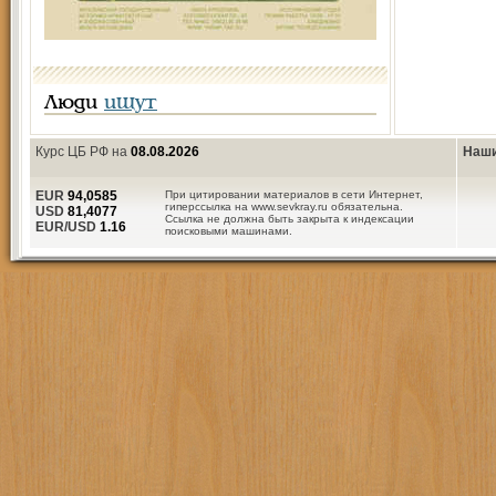
Люди
ищут
Курс ЦБ РФ на
08.08.2026
Наши
EUR
94,0585
При цитировании материалов в сети Интернет,
гиперссылка на www.sevkray.ru обязательна.
USD
81,4077
Ссылка не должна быть закрыта к индексации
EUR/USD
1.16
поисковыми машинами.