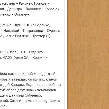
янин, Демитра – Вашичек – Королюк
аченко – Остапчук.
ш; Ниживий – Петровицки – Сурови,
Микелис Редлихс – Троттер (2),
, 47.00, бол.); 3:1 – Королюк
который завершился триумфальной
андой Канады. Подняла настрой эта
луб обрёл двух новых чемпионов
щего Даниила Собченко,
ной. Хоккеисты успели поздравить
амо».