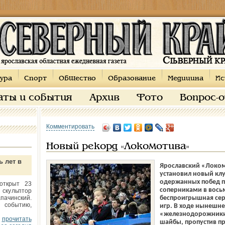
ура
Спорт
Общество
Образование
Медицина
Ис
аты и события
Архив
Фото
Вопрос-
Комментировать
Новый рекорд «Локомотива»
ь лет в
Ярославский «Локом
установил новый кл
одержанных побед по
открыт 23
соперниками в вось
 скульптор
пачинский.
беспроигрышная сери
 событию,
игр. В ходе нынешне
«железнодорожники»
прочитать
шайбы, пропустив пр