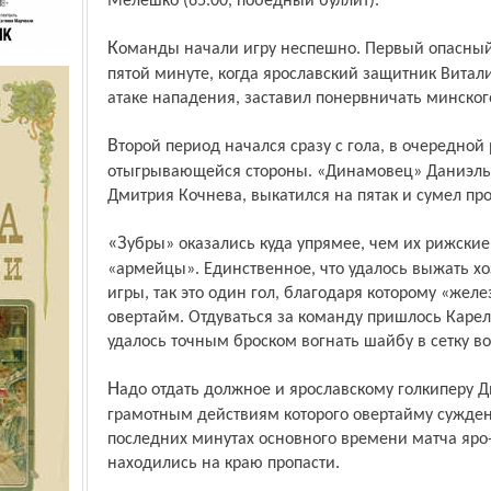
Мелешко (65.00, победный буллит).
Команды начали игру неспешно. Первый опасный момент в игре возник лишь на
пятой минуте, когда ярославский защитник Вита
атаке нападения, заставил понервничать минског
Второй период начался сразу с гола, в очередной раз яро-славцы оказались в роли
отыгрывающейся стороны. «Динамовец» Даниэль 
Дмитрия Кочнева, выкатился на пятак и сумел прот
«Зубры» оказались куда упрямее, чем их рижские однофамильцы или московские
«армейцы». Единственное, что удалось выжать хо
игры, так это один гол, благодаря которому «жел
овертайм. Отдуваться за команду пришлось Карел
удалось точным броском вогнать шайбу в сетку в
Надо отдать должное и ярославскому голкиперу Дмитрию Кочневу, благодаря
грамотным действиям которого овертайму суждено
последних минутах основного времени матча яро
находились на краю пропасти.