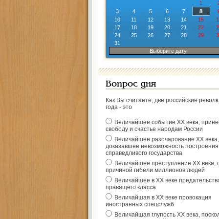
1
3
4
5
6
7
8
10
11
12
13
14
15
1
17
18
19
20
21
22
2
24
25
26
27
28
29
3
31
Выберите дату
Вопрос дня
Как Вы считаете, две российские револ
года - это
Величайшее событие ХХ века, прин
свободу и счастье народам России
Величайшее разочарование ХХ века,
доказавшее невозможность построения
справедливого государства
Величайшее преступление ХХ века, 
причиной гибели миллионов людей
Величайшее в ХХ веке предательств
правящего класса
Величайшая в ХХ веке провокация
иностранных спецслужб
Величайшая глупость ХХ века, поско