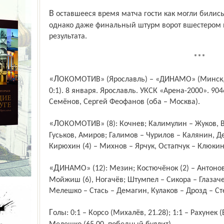
В оставшееся время матча гости как могли бились в надежде спасти эту встречу,
однако даже финальный штурм ворот вшестером
результата.
***
«ЛОКОМОТИВ» (Ярославль) – «ДИНАМО» (Минск, Белоруссия) – 1:2 (0:0; 0:1; 1:0; 0:0;
0:1). 8 января. Ярославль. УКСК «Арена-2000». 904
Семёнов, Сергей Феофанов (оба – Москва).
«ЛОКОМОТИВ» (8): Кочнев; Калимулин – Жуков, Васильев – Рахунек, Аникеенко –
Гуськов, Амиров; Галимов – Чурилов – Калянин, Де
Кирюхин (4) – Михнов – Ярчук, Остапчук – Клюкин
«ДИНАМО» (12): Мезин; Костючёнок (2) – Антонов, Фернхольм – Петрашек (2), Генри –
Мойжиш (6), Ногачёв; Штумпел – Сикора – Глазачев
Мелешко – Стась – Демагин, Кулаков – Дрозд – С
Голы: 0:1 – Корсо (Михалёв, 21.28); 1:1 – Рахунек (Вашичек, Демитра, 46.41); 1:2 –