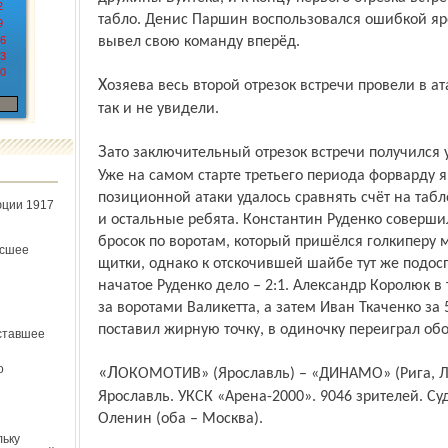
2
табло. Денис Паршин воспользовался ошибкой яр
9
6
вывел свою команду вперёд.
3
0
Хозяева весь второй отрезок встречи провели в атаке, но заброшенных шайб зрители
так и не увидели.
Зато заключительный отрезок встречи получился у «железнодорожников» ударным.
Уже на самом старте третьего периода форварду 
позиционной атаки удалось сравнять счёт на таб
юции 1917
и остальные ребята. Константин Руденко соверши
бросок по воротам, который пришёлся голкиперу 
ёсшее
щитки, однако к отскочившей шайбе тут же подос
начатое Руденко дело – 2:1. Александр Королюк в 
за воротами Валикетта, а затем Иван Ткаченко за
поставил жирную точку, в одиночку переиграл обор
ставшее
о
«ЛОКОМОТИВ» (Ярославль) – «ДИНАМО» (Рига, Латвия) – 3:1 (1:1; 0:0; 2:0). 6 января.
Ярославль. УКСК «Арена-2000». 9046 зрителей. Су
Оленин (оба – Москва).
льку