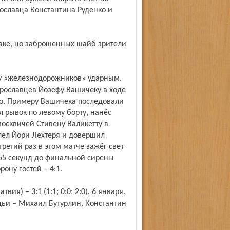
ославца Константина Руденко и
ярославцев Йозефу Вашичеку в ходе
ло. Примеру Вашичека последовали
л рывок по левому борту, нанёс
москвичей Стивену Валикетту в
пел Йори Лехтеря и довершил
третий раз в этом матче зажёг свет
 55 секунд до финальной сирены
ону гостей – 4:1.
дьи – Михаил Бутурлин, Константин