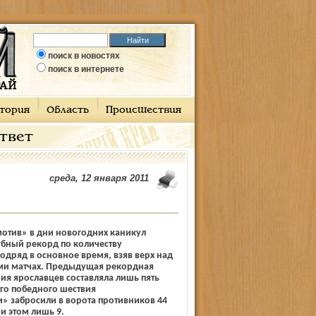
поиск в новостях
поиск в интернете
тория
Область
Происшествия
ответ
среда, 12 января 2011
отив» в дни новогодних каникул
убный рекорд по количеству
дряд в основное время, взяв верх над
ми матчах. Предыдущая рекордная
я ярославцев составляла лишь пять
го победного шествия
 забросили в ворота противников 44
и этом лишь 9.