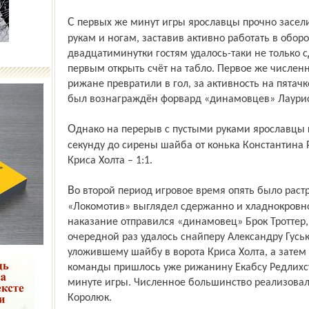
С первых же минут игры ярославцы прочно засели в зоне соперника, связав рижан по
рукам и ногам, заставив активно работать в оборо
двадцатиминутки гостям удалось-таки не только с
первым открыть счёт на табло. Первое же числен
рижане превратили в гол, за активность на пятач
был вознаграждён форвард «динамовцев» Лаури
Однако на перерыв с пустыми руками ярославцы гостей не отпустили. За одну
секунду до сирены шайба от конька Константина Р
Криса Холта – 1:1.
Во второй период игровое время опять было растрачено зря. В третьем периоде
«Локомотив» выглядел сдержанно и хладнокровно
наказание отправился «динамовец» Брок Троттер,
очередной раз удалось снайперу Александру Гусь
уложившему шайбу в ворота Криса Холта, а затем
команды пришлось уже рижанину Екабсу Редлихсу
минуте игры. Численное большинство реализова
Королюк.