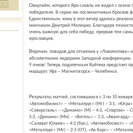
Овертайм, которого Яро-славль не видел с осени прошлого года, не смог выявить
победителя. В серии же послематчевых бросков ф
Единственным, кому в этот вечер удалось реализо
минчанин Дмитрий Мелешко. Благодаря точност
очень важную для себя победу, прервав тем са
ярославцев.
Впрочем, поводов для отчаяния у «Локомотива» нет, ведь они являются
абсолютными лидерами Западной конференции, 
9 очков! Теперь подопечным Вуйтека предстоит п
маршрут: Уфа – Магнитогорск – Челябинск.
Результаты матчей, состоявшихся с 3 по 10 января: «Барыс» – «Сибирь» – 0:1,
«Автомобилист» – «Металлург» (Мг) – 3:1, «Югра» –
«Северсталь» – «Динамо» (М) – 4:3, «Спартак» – С
5:2, «Динамо» (Мн) – «Витязь» – 1:3, «Авангард» –
«Салават Юлаев» – 4:3 (бул.), «Автомобилист» – «А
«Металлург» (Мг) – 2:3 (ОТ), «Ак барс» – «Металлу