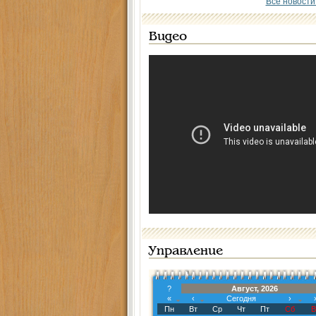
Все новости
Видео
Управление
?
Август, 2026
«
‹
Сегодня
›
Пн
Вт
Ср
Чт
Пт
Сб
В