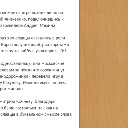
лий Аникеенко, подключившись к
о голкипера Андрея Мезина.
Корсо получил шайбу за воротами
олкнуть шайбу в угол ворот – 0:1.
зяевам за почти что сорок минут
езнодорожники» перевели игру в
у Рахунеку. Именно ему с пятачка
орот минчан.
 было состояться, так как на
-славцы в буквальном смысле слова