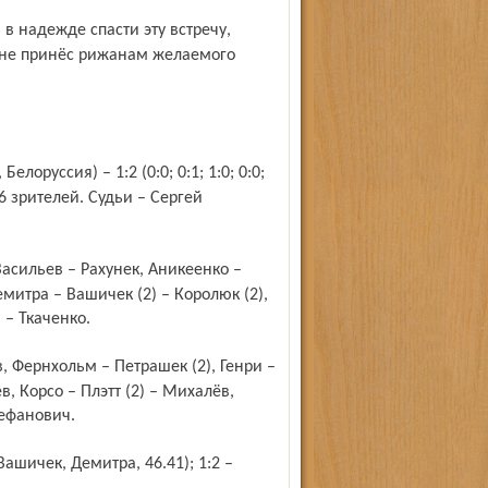
 не принёс рижанам желаемого
6 зрителей. Судьи – Сергей
митра – Вашичек (2) – Королюк (2),
 – Ткаченко.
, Корсо – Плэтт (2) – Михалёв,
тефанович.