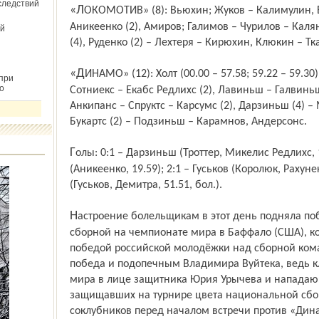
следствий
«ЛОКОМОТИВ» (8): Вьюхин; Жуков – Калимулин, Васильев – Рахунек, Гуськов –
Аникеенко (2), Амиров; Галимов – Чурилов – Кал
й
(4), Руденко (2) – Лехтеря – Кирюхин, Клюкин – Тк
«ДИНАМО» (12): Холт (00.00 – 57.58; 59.22 – 59.30); Рекис – Кришьянис Редлихс,
при
о
Сотниекс – Екабс Редлихс (2), Лавиньш – Галвинь
Анкипанс – Спруктс – Карсумс (2), Дарзиньш (4) – 
Букартс (2) – Подзиньш – Карамнов, Андерсонс.
Голы: 0:1 – Дарзиньш (Троттер, Микелис Редлихс, 18.52, бол.); 1:1 – Руденко
(Аникеенко, 19.59); 2:1 – Гуськов (Королюк, Рахунек
(Гуськов, Демитра, 51.51, бол.).
Настроение болельщикам в этот день подняла победа национальной молодёжной
сборной на чемпионате мира в Баффало (США), 
победой российской молодёжки над сборной ком
победа и подопечным Владимира Вуйтека, ведь к
мира в лице защитника Юрия Урычева и нападаю
защищавших на турнире цвета национальной сбор
соклубников перед началом встречи против «Дин