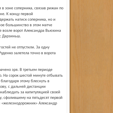
не. К концу первой
держать натиск соперника, но и
ное большинство в этом матче
ке возле ворот Александра Вьюхина
с Дарзиньш.
уденко залетела точно в ворота
. На сорок шестой минуте отбывать
 благодаря этому блеснуть в
кову, с дальней дистанции
 наблюдать за капитуляцией своей
, сфолившему на пятьдесят первой
л «железнодорожник» Александр