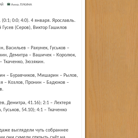
СКИЙ
Анна ЛУКИНА
 Гусев (Серов), Виктор Гашилов
янин, Демитра – Вашичек – Королюк,
– Ткаченко, Зюзякин.
я – Козлов, Пронин – Бадюков –
в.
 Гуськов, 54.10); 4:1 – Ткаченко
чи они сумели открыть счёт на