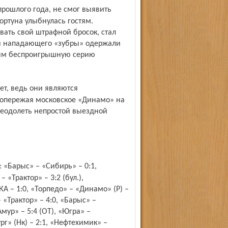
ортуна улыбнулась гостям.
вать свой штрафной бросок, стал
и нападающего «зубры» одержали
мым беспроигрышную серию
опережая московское «Динамо» на
реодолеть непростой выездной
 «Трактор» – 3:2 (бул.),
КА – 1:0, «Торпедо» – «Динамо» (Р) –
 «Трактор» – 4:0, «Барыс» –
мур» – 5:4 (ОТ), «Югра» –
рг» (Нк) – 2:1, «Нефтехимик» –