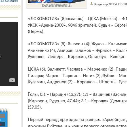
 за сегодня
Владимир ЛЕТУНОВ
еще фотографии (9)
«ЛОКОМОТИВ» (Ярославль) – ЦСКА (Москва) – 4:1 (0:1; 0:0; 4:0). 4 января. Ярославль.
УКСК «Арена-2000». 9046 зрителей. Судьи – Сергей
(Пермь).
«ЛОКОМОТИВ» (8): Вьюхин (4); Жуков – Калимулин, Васильев – Рахунек, Гуськов –
Аникеенко (4), Амиров; Галимов – Чурилов – Кал
Руденко – Лехтеря – Кирюхин, Остапчук – Клюкин 
ЦСКА (6): Валикетт; Часлава – Марченко (2), Пашнин – Буравчиков, Мишарин – Рылов,
Пиларж; Марек – Паршин – Нетик (2), Зубов – Мон
Кулемин, Андронов (2) – Коротков – Штястны, Гусе
Голы: 0:1 – Паршин (13.27); 1:1 – Вашичек (Васильев, Демитра, 41.16); 2:1 – Лехтеря
(Кирюхин, Руденко, 47.44); 3:1 – Королюк (Демитра,
(59.05).
Первый период проходил на равных. «Армейцы» даже выглядели чуть собраннее
»
с
дружины Вуйтека, и к концу первого отрезка встре