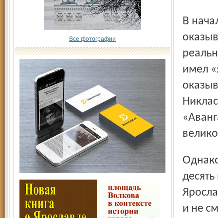
В начале второй двадцатиминутки ярославцы дважды
оказыв
Все фотографии
реальн
имел «
оказыв
Никлас
«Аванг
велико
Однако «Авангард» вновь вышел вперёд спустя всего
десять
Яросла
и не с