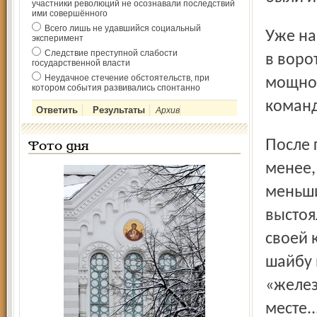
участники революций не осознавали последствий
ими совершённого
Всего лишь не удавшийся социальный
Уже на третьей минуте хозяева льда сумели забить шайбу
эксперимент
Следствие преступной слабости
в воро
государственной власти
Неудачное стечение обстоятельств, при
мощно 
котором события развивались спонтанно
команд
Архив
После гола «Авангард» имел игровой перевес. Тем не
Фото дня
менее,
меньши
выстоя
своей 
шайбу 
«желез
месте..