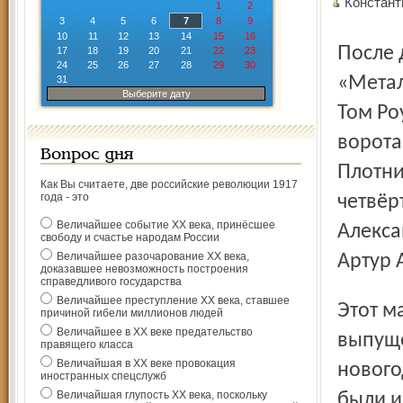
Констан
1
2
3
4
5
6
7
8
9
10
11
12
13
14
15
16
После домашнего поражения от магнитогорского
17
18
19
20
21
22
23
24
25
26
27
28
29
30
«Метал
31
Выберите дату
Том Ро
ворота
Вопрос дня
Плотни
Как Вы считаете, две российские революции 1917
года - это
четвёр
Величайшее событие ХХ века, принёсшее
Алекса
свободу и счастье народам России
Величайшее разочарование ХХ века,
Артур 
доказавшее невозможность построения
справедливого государства
Величайшее преступление ХХ века, ставшее
Этот матч «Авангард» проводил в специально
причиной гибели миллионов людей
Величайшее в ХХ веке предательство
выпуще
правящего класса
Величайшая в ХХ веке провокация
нового
иностранных спецслужб
Величайшая глупость ХХ века, поскольку
были и