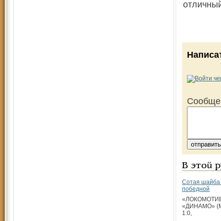
отличный
Написа
Сообще
В этой 
Сотая шайба 
победной
«ЛОКОМОТИВ»
«ДИНАМО» (Мос
1:0,