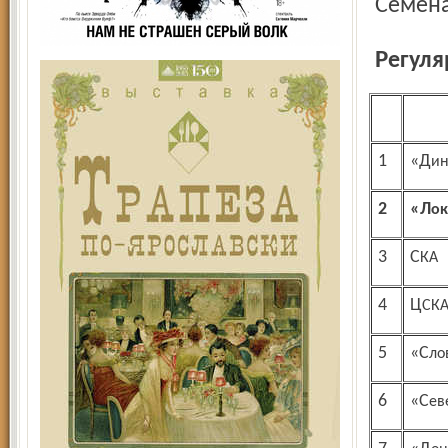
Семёна
Регул
1
«Д
2
«Л
3
СКА
4
ЦСК
5
«Сл
6
«С