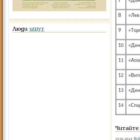
7
«Д
8
«Ле
Люди
ищут
9
«То
10
«Д
11
«Ат
12
«Ви
13
«Д
14
«Сп
Читайте
Всё
15.01.2013