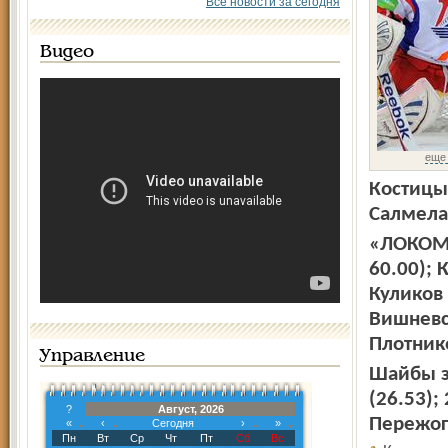
Все новости за сегодня
Видео
еще
Костицын
Салмела,
«ЛОКОМОТ
60.00); 
Куликов 
Вишневск
Плотнико
Управление
Шайбы за
(26.53); 
?
Август, 2026
Пережоги
«
‹
Сегодня
›
»
Пн
Вт
Ср
Чт
Пт
Сб
Вс