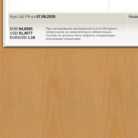
Курс ЦБ РФ на
07.08.2026
Наши
EUR
94,0585
При цитировании материалов в сети Интернет,
гиперссылка на www.sevkray.ru обязательна.
USD
81,4077
Ссылка не должна быть закрыта к индексации
EUR/USD
1.16
поисковыми машинами.