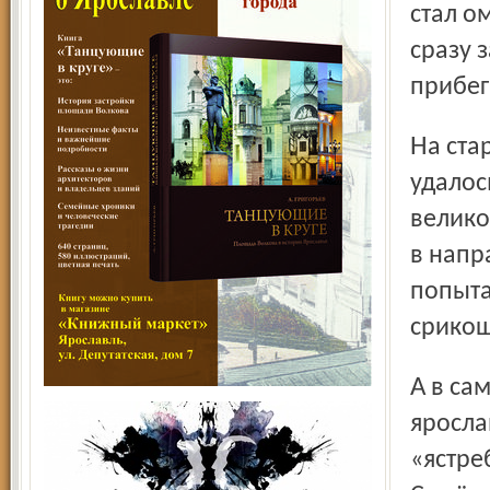
стал о
сразу 
прибег
На старте третьего периода «железнодорожникам»
удалос
велико
в напр
попыта
срикош
А в самом конце встречи удача отвернулась от
яросла
«ястре