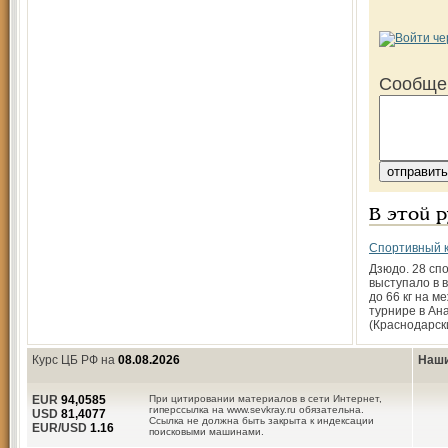
Сообще
В этой 
Спортивный 
Дзюдо. 28 сп
выступало в 
до 66 кг на 
турнире в Ан
(Краснодарск
Курс ЦБ РФ на
08.08.2026
Наши
EUR
94,0585
При цитировании материалов в сети Интернет,
гиперссылка на www.sevkray.ru обязательна.
USD
81,4077
Ссылка не должна быть закрыта к индексации
EUR/USD
1.16
поисковыми машинами.