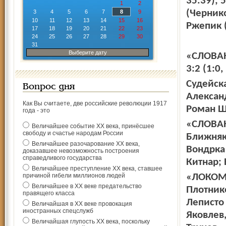
35.39); 
1
2
(Чернико
3
4
5
6
7
8
9
10
11
12
13
14
15
16
Ржепик (
17
18
19
20
21
22
23
24
25
26
27
28
29
30
31
Выберите дату
«СЛОВАН
3:2 (1:0
Судейска
Вопрос дня
Александ
Как Вы считаете, две российские революции 1917
Роман Ш
года - это
«СЛОВАН»
Величайшее событие ХХ века, принёсшее
свободу и счастье народам России
Ближняк 
Величайшее разочарование ХХ века,
Вондрка 
доказавшее невозможность построения
справедливого государства
Китнар;
Величайшее преступление ХХ века, ставшее
причиной гибели миллионов людей
«ЛОКОМОТ
Величайшее в ХХ веке предательство
Плотнико
правящего класса
Леписто 
Величайшая в ХХ веке провокация
иностранных спецслужб
Яковлев
Величайшая глупость ХХ века, поскольку