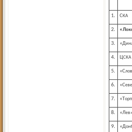
1.
СКА
2.
«Л
3.
«Ди
4.
ЦСКА
5.
«Сл
6.
«Се
7.
«То
8.
«Лев
9.
«До