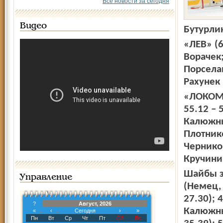
Все новости за сегодня
Видео
Бутурлин
«ЛЕВ» (6
Ворачек;
Порсела
Рахунек 
«ЛОКОМОТ
55.12 – 
Калюжны
Плотнико
Черников
Кручини
Шайбы за
Управление
(Немец, 
27.30); 
?
Август, 2026
Калюжный
«
‹
Сегодня
›
»
Пн
Вт
Ср
Чт
Пт
Сб
Вс