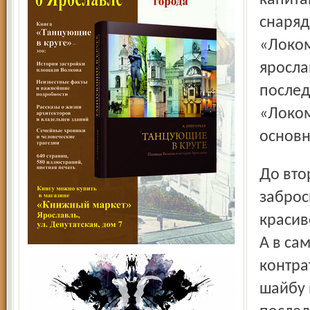
капита
снаряд
«Локом
яросла
послед
«Локом
основн
До второго перерыва «железнодорожникам» удалось
заброс
красив
А в са
контра
шайбу 