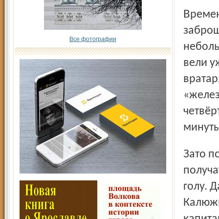
Временной интервал между второй и третьей
заброш
Все фотографии
неболь
вели у
вратар
«желез
четвёр
минуты
Зато после этого у «Локомотива» наконец-то начали
получа
голу. 
Калюжн