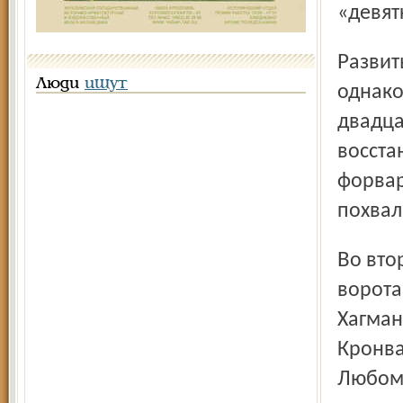
«девят
Развить успех хозяевам льда «железнодорожники»,
Люди
ищут
однако
двадца
восста
форвар
похвал
Во втором периоде соперники ещё по разу поразили
ворота
Хагман
Кронва
Любоми