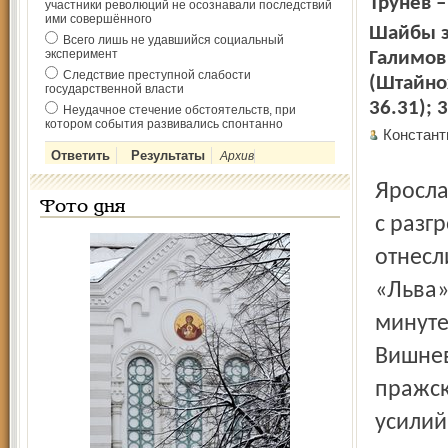
Трунев –
участники революций не осознавали последствий
ими совершённого
Шайбы за
Всего лишь не удавшийся социальный
эксперимент
Галимов 
Следствие преступной слабости
(Штайнох
государственной власти
36.31); 
Неудачное стечение обстоятельств, при
котором события развивались спонтанно
Констан
Архив
Ярославский «Локомотив» впервые в этом сезоне уступил
Фото дня
с разг
отнесл
«Льва»
минуте
Вишнев
пражск
усилий