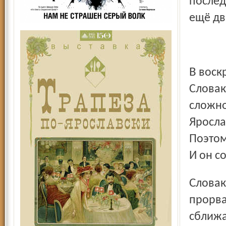
послед
ещё дв
В воскресенье подопечные Тома Роу играли в столице
Словак
сложно
Яросла
Поэтом
И он со
Словаки открыли счёт на 11-й минуте. Либор Гудачек
прорва
сближа