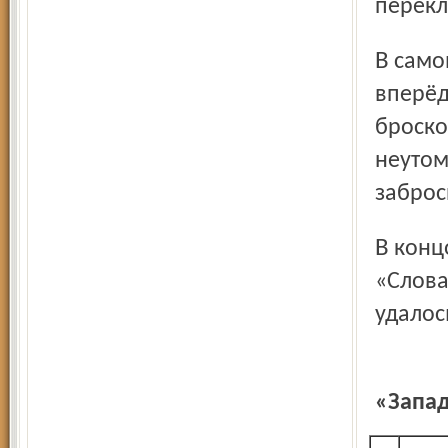
перекл
В самом начале третьей двадцатиминутки вывести
вперёд
броско
неутом
заброс
В концовке игры «Локомотив» организовал штурм ворот
«Слова
удалос
Регулярный 
«Запа