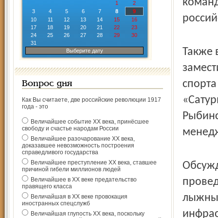
команд
1
2
3
4
5
6
7
8
9
россий
10
11
12
13
14
15
16
17
18
19
20
21
22
23
24
25
26
27
28
29
30
31
Также 
Выберите дату
замест
спорта
Вопрос дня
«Сатур
Как Вы считаете, две российские революции 1917
года - это
Рыбинс
Величайшее событие ХХ века, принёсшее
свободу и счастье народам России
менедж
Величайшее разочарование ХХ века,
доказавшее невозможность построения
справедливого государства
Величайшее преступление ХХ века, ставшее
Обсужд
причиной гибели миллионов людей
Величайшее в ХХ веке предательство
провед
правящего класса
лыжным
Величайшая в ХХ веке провокация
иностранных спецслужб
инфрас
Величайшая глупость ХХ века, поскольку