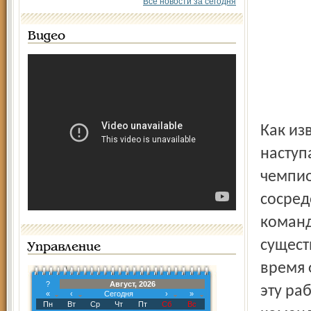
Все новости за сегодня
Видео
Как из
наступ
чемпио
сосред
команд
сущест
Управление
время 
?
Август, 2026
эту ра
«
‹
Сегодня
›
»
Пн
Вт
Ср
Чт
Пт
Сб
Вс