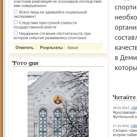
участники революций не осознавали последствий
ими совершённого
спорти
Всего лишь не удавшийся социальный
необхо
эксперимент
Следствие преступной слабости
органи
государственной власти
Неудачное стечение обстоятельств, при
состав
котором события развивались спонтанно
качест
Архив
в Деми
Фото дня
которы
Читайте
«Ши
19.01.2012
Ярославский 
Футбольной н
«Ши
17.10.2011
Сегодня «Шин
втором тайме