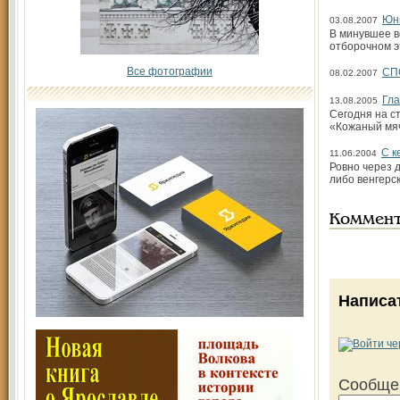
Юны
03.08.2007
В минувшее в
отборочном э
Все фотографии
СП
08.02.2007
Гла
13.08.2005
Сегодня на с
«Кожаный мя
С к
11.06.2004
Ровно через 
либо венгерс
Коммен
Написа
Сообще