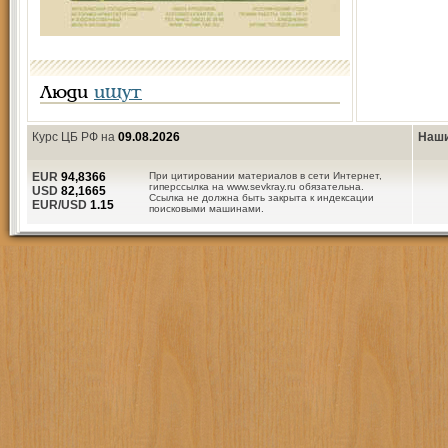
Люди
ищут
Курс ЦБ РФ на
09.08.2026
Наши
EUR
94,8366
При цитировании материалов в сети Интернет,
гиперссылка на www.sevkray.ru обязательна.
USD
82,1665
Ссылка не должна быть закрыта к индексации
EUR/USD
1.15
поисковыми машинами.