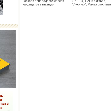
Газзаев обнародовал список
(1:3, 1:4, 1:2). 5 октября,
кандидатов в главную
"Лужники", Малая спортив