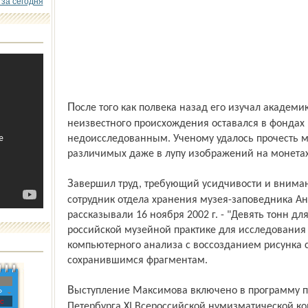
 за сегодня
После того как полвека назад его изучал академик Валентин Янин, этот клад
неизвестного происхождения оставался в фондах
недоисследованным. Ученому удалось прочесть м
различимых даже в лупу изображений на монетах
Завершил труд, требующий усидчивости и внимания монастырского писца, научный
сотрудник отдела хранения музея-заповедника А
рассказывали 16 ноября 2002 г. - "Девять тонн дл
российской музейной практике для исследования
компьютерного анализа с воссозданием рисунка 
сохранившимся фрагментам.
Выступление Максимова включено в программу посвященной 300-летию Санкт-
»
с
Петербурга XI Всероссийской нумизматической 