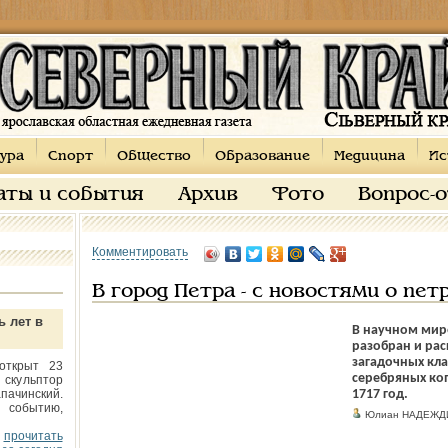
ура
Спорт
Общество
Образование
Медицина
Ис
аты и события
Архив
Фото
Вопрос-
Комментировать
В город Петра - с новостями о пет
ь лет в
В научном мире
разобран и ра
загадочных кла
открыт 23
серебряных коп
 скульптор
пачинский.
1717 год.
 событию,
Юлиан НАДЕЖД
прочитать