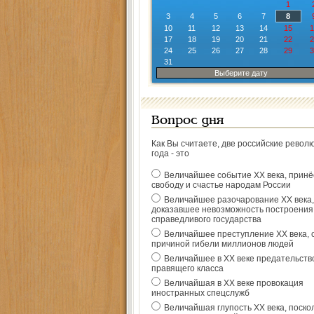
1
3
4
5
6
7
8
10
11
12
13
14
15
1
17
18
19
20
21
22
2
24
25
26
27
28
29
3
31
Выберите дату
Вопрос дня
Как Вы считаете, две российские револ
года - это
Величайшее событие ХХ века, прин
свободу и счастье народам России
Величайшее разочарование ХХ века,
доказавшее невозможность построения
справедливого государства
Величайшее преступление ХХ века, 
причиной гибели миллионов людей
Величайшее в ХХ веке предательств
правящего класса
Величайшая в ХХ веке провокация
иностранных спецслужб
Величайшая глупость ХХ века, поско