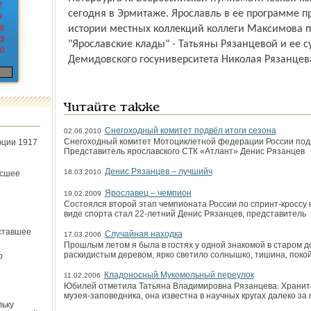
2
сегодня в Эрмитаже. Ярославль в ее программе 
9
6
истории местных коллекций коллеги Максимова п
3
"Ярославские клады" - Татьяны Рязанцевой и ее с
0
Демидовского госуниверситета Николая Рязанцев
Читайте также
Снегоходный комитет подвёл итоги сезона
02.06.2010
Снегоходный комитет Мотоциклетной федерации России подвё
юции 1917
Представитель ярославского СТК «Атлант» Денис Рязанцев
Денис Рязанцев – лучшийч
18.03.2010
ёсшее
Ярославец – чемпион
19.02.2009
Состоялся второй этап чемпионата России по спринт-кроссу 
виде спорта стал 22-летний Денис Рязанцев, представитель
ставшее
Случайная находка
17.03.2006
Прошлым летом я была в гостях у одной знакомой в старом д
раскидистым деревом, ярко светило солнышко, тишина, покой 
о
Кладоносный Мукомольный переулок
11.02.2006
Юбилей отметила Татьяна Владимировна Рязанцева. Хранит
музея-заповедника, она известна в научных кругах далеко за
льку