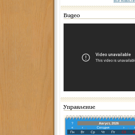
Все новости
Видео
Управление
?
Август, 2026
«
‹
Сегодня
›
Пн
Вт
Ср
Чт
Пт
Сб
В