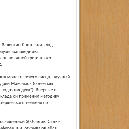
 музея-заповедника
еньше одной трети плохо
.
ндрей Максимов (о нем мы
я поднятия духа"). Впервые в
 клада он применил методику
стершегося штемпеля по
конференции, открывающейся