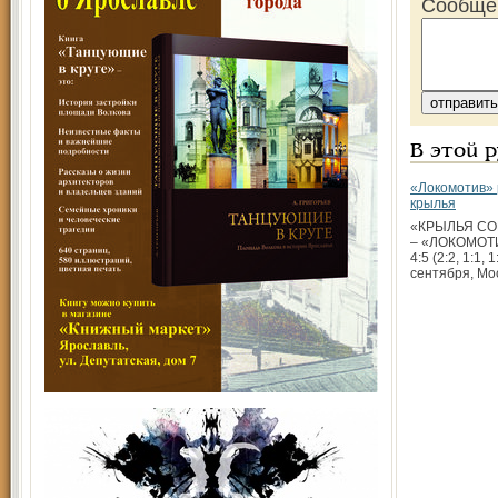
Сообще
В этой 
«Локомотив»
крылья
«КРЫЛЬЯ СОВ
– «ЛОКОМОТИ
4:5 (2:2, 1:1, 1
сентября, Мо