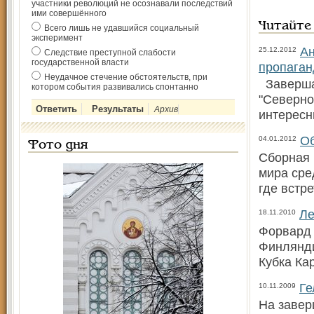
участники революций не осознавали последствий
ими совершённого
Читайте
Всего лишь не удавшийся социальный
эксперимент
Ан
25.12.2012
Следствие преступной слабости
государственной власти
пропаган
Неудачное стечение обстоятельств, при
Завершае
котором события развивались спонтанно
"Северно
Архив
интересн
Об
04.01.2012
Фото дня
Сборная 
мира сре
где встр
Ле
18.11.2010
Форвард 
Финлянди
Кубка Ка
Ге
10.11.2009
На завер