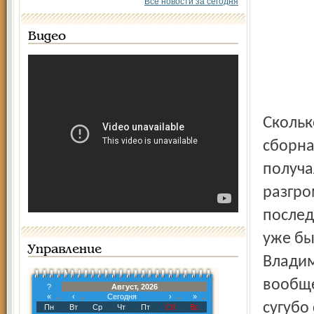
Все новости за сегодня
Видео
Сколько ни билась российская (а до нее советская)
сборна
получа
разгро
послед
уже бы
Управление
Владим
вообще
?
Август, 2026
«
‹
Сегодня
›
»
сугубо
Пн
Вт
Ср
Чт
Пт
Сб
Вс