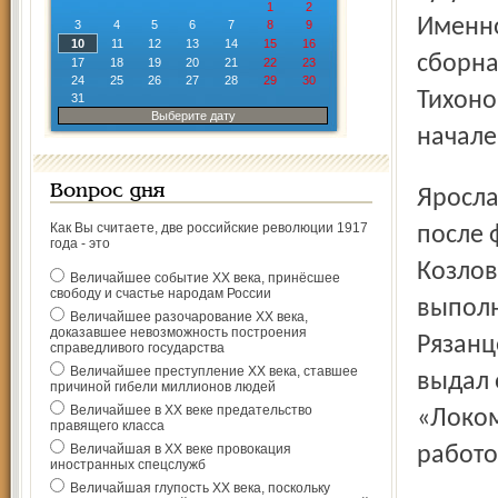
1
2
Именно
3
4
5
6
7
8
9
10
11
12
13
14
15
16
сборна
17
18
19
20
21
22
23
24
25
26
27
28
29
30
Тихоно
31
Выберите дату
начале
Вопрос дня
Ярославцы не так запечатлелись в памяти болельщиков
Как Вы считаете, две российские революции 1917
после 
года - это
Козлов
Величайшее событие ХХ века, принёсшее
свободу и счастье народам России
выполн
Величайшее разочарование ХХ века,
доказавшее невозможность построения
Рязанц
справедливого государства
Величайшее преступление ХХ века, ставшее
выдал 
причиной гибели миллионов людей
Величайшее в ХХ веке предательство
«Локом
правящего класса
Величайшая в ХХ веке провокация
работо
иностранных спецслужб
Величайшая глупость ХХ века, поскольку