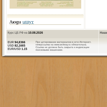
Люди
ищут
Курс ЦБ РФ на
10.08.2026
Наши
EUR
94,8366
При цитировании материалов в сети Интернет,
гиперссылка на www.sevkray.ru обязательна.
USD
82,1665
Ссылка не должна быть закрыта к индексации
EUR/USD
1.15
поисковыми машинами.