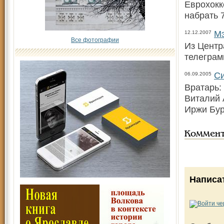
Еврохокк
набрать 
Мэ
12.12.2007
Все фотографии
Из Центр
телеграм
Си
06.09.2005
Вратарь:
Виталий 
Иржи Бур
Коммен
Написа