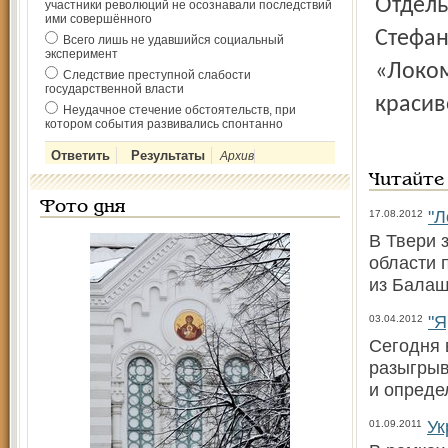
Отдельных слов заслуживает игра ярославского вратаря
участники революций не осознавали последствий
ими совершённого
Стефан
Всего лишь не удавшийся социальный
эксперимент
«Локом
Следствие преступной слабости
государственной власти
красив
Неудачное стечение обстоятельств, при
котором события развивались спонтанно
Архив
Читайте
Фото дня
"Л
17.08.2012
В Твери 
области 
из Балаш
"Я
03.04.2012
Сегодня 
разыгрыв
и опреде
Ук
01.09.2011