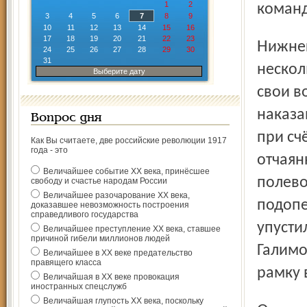
1
2
команд
3
4
5
6
7
8
9
10
11
12
13
14
15
16
17
18
19
20
21
22
23
Нижнекамцы в отличие от мытищинцев и минчан имели
24
25
26
27
28
29
30
31
нескол
Выберите дату
свои в
наказа
Вопрос дня
при сч
Как Вы считаете, две российские революции 1917
года - это
отчаян
Величайшее событие ХХ века, принёсшее
полево
свободу и счастье народам России
Величайшее разочарование ХХ века,
подопе
доказавшее невозможность построения
справедливого государства
упусти
Величайшее преступление ХХ века, ставшее
причиной гибели миллионов людей
Галимо
Величайшее в ХХ веке предательство
правящего класса
рамку 
Величайшая в ХХ веке провокация
иностранных спецслужб
Величайшая глупость ХХ века, поскольку