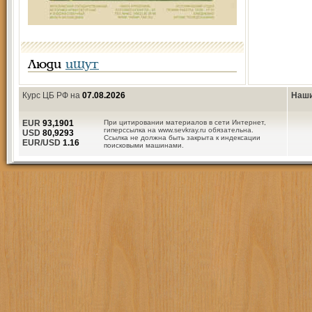
Люди
ищут
Курс ЦБ РФ на
07.08.2026
Наши
EUR
93,1901
При цитировании материалов в сети Интернет,
гиперссылка на www.sevkray.ru обязательна.
USD
80,9293
Ссылка не должна быть закрыта к индексации
EUR/USD
1.16
поисковыми машинами.