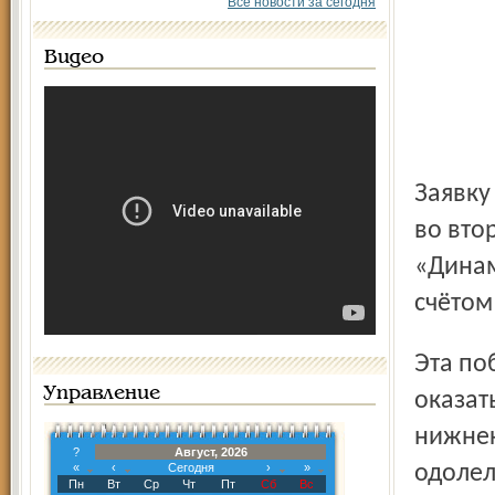
Все новости за сегодня
Видео
Заявку на победу в Кубке ЛЖД ярославцы оформили ещё
во вто
«Динам
счётом 
Эта победа позволила «Локомотиву» беспрепятственно
Управление
оказат
нижнек
?
Август, 2026
«
‹
Сегодня
›
»
одолел
Пн
Вт
Ср
Чт
Пт
Сб
Вс