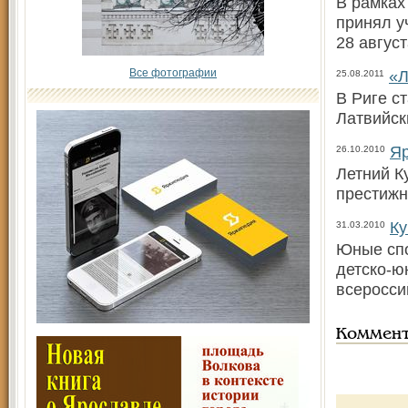
В рамках
принял у
28 авгус
Все фотографии
«Л
25.08.2011
В Риге с
Латвийск
Яр
26.10.2010
Летний К
престижн
Ку
31.03.2010
Юные спо
детско-ю
всеросси
Коммен