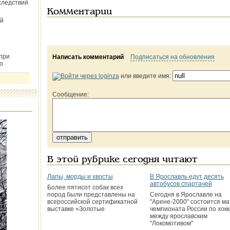
следствий
Комментарии
й
при
Написать комментарий
Подписаться на обновления
о
или введите имя:
Сообщение:
В этой рубрике сегодня читают
Лапы, морды и хвосты
В Ярославль едут десять
автобусов спартачей
Более пятисот собак всех
пород были представлены на
Сегодня в Ярославле на
всероссийской сертификатной
"Арене-2000" состоится ма
выставке «Золотые
чемпионата России по хок
между ярославским
"Локомотивом"