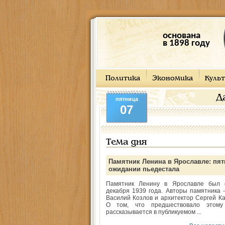
основана
в 1898 году
Политика
Экономика
Культ
Д
пятница
07
Тема дня
Памятник Ленина в Ярославле: пят
ожидании пьедестала
Памятник Ленину в Ярославле был 
декабря 1939 года. Авторы памятника -
Василий Козлов и архитектор Сергей Ка
О том, что предшествовало этому
рассказывается в публикуемом ...