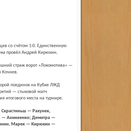
ека провёл Андрей Кирюхин.
 Кочнев.
третий — стыковой матч
я итогового места на турнире.
в — Аникеенко; Демитра —
лянин, Марек — Кирюхин —