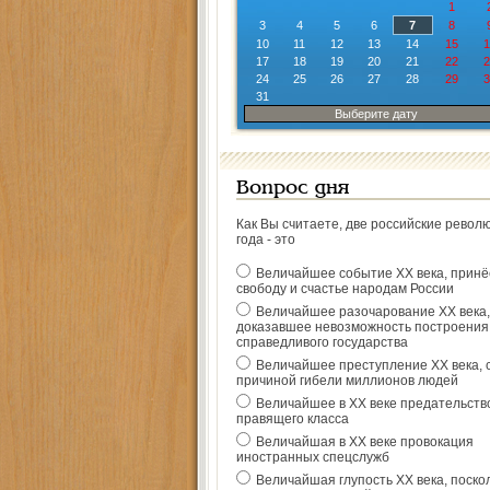
1
3
4
5
6
7
8
10
11
12
13
14
15
1
17
18
19
20
21
22
2
24
25
26
27
28
29
3
31
Выберите дату
Вопрос дня
Как Вы считаете, две российские револ
года - это
Величайшее событие ХХ века, прин
свободу и счастье народам России
Величайшее разочарование ХХ века,
доказавшее невозможность построения
справедливого государства
Величайшее преступление ХХ века, 
причиной гибели миллионов людей
Величайшее в ХХ веке предательств
правящего класса
Величайшая в ХХ веке провокация
иностранных спецслужб
Величайшая глупость ХХ века, поско