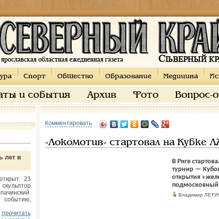
ура
Спорт
Общество
Образование
Медицина
Ис
аты и события
Архив
Фото
Вопрос-
Комментировать
«Локомотив» стартовал на Кубке 
ь лет в
В Риге старто
турнир — Кубок
открытия «жел
открыт 23
подмосковный 
 скульптор
пачинский.
Владимир ЛЕТУ
 событию,
прочитать