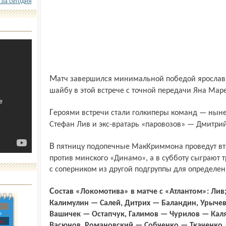
 за сегодня
Матч завершился минимальной победой ярославцев со счётом 1:0. Единственную
шайбу в этой встрече с точной передачи Яна Мар
Героями встречи стали голкиперы команд — нынешний страж ворот «Локомотива» —
Стефан Лив и экс-вратарь «паровозов» — Дмитрий
В пятницу подопечные МакКриммона проведут второй поединок на Кубке ЛЖД
против минского «Динамо», а в субботу сыграют 
с соперником из другой подгруппы для определени
Состав «Локомотива» в матче с «Атлантом»: Лив; Скрастиньш — Рахунек,
Калимулин — Салей, Дитрих — Баландин, Урыче
»
Вашичек — Остапчук, Галимов — Чурилов — Ка
с
Васюнов, Романовский — Собченко — Ткаченко.