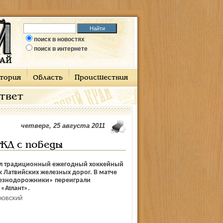
поиск в новостях
поиск в интернете
тория
Область
Происшествия
ответ
четверг, 25 августа 2011
ЛЖД с победы
вал традиционный ежегодный хоккейный
 Латвийских железных дорог. В матче
езнодорожники» переиграли
«Атлант».
НОВСКИЙ