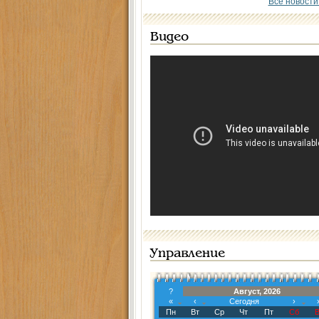
Все новости
Видео
Управление
?
Август, 2026
«
‹
Сегодня
›
Пн
Вт
Ср
Чт
Пт
Сб
В