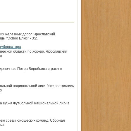
ких железных дорог. Ярославский
ды "Эспоо Блюз" - 3:2.
 губернатора
ерской области по хоккею. Ярославский
ял
одопечные Петра Воробьева играют в
ольной национальной лиги. Уже состоялись
му
а Кубка Футбольной национальной лиги в
ккею среди юношеских команд. Сборная
ира