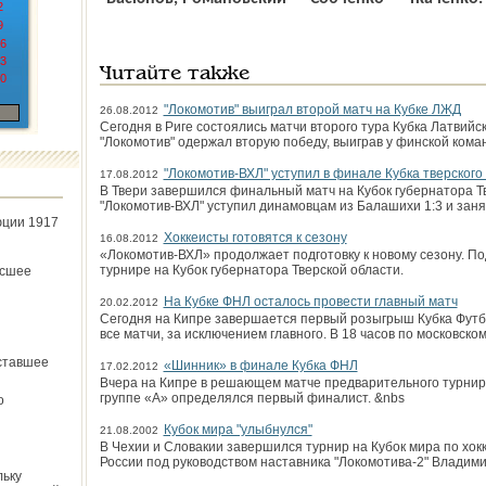
2
9
6
3
Читайте также
0
"Локомотив" выиграл второй матч на Кубке ЛЖД
26.08.2012
Сегодня в Риге состоялись матчи второго тура Кубка Латвийс
"Локомотив" одержал вторую победу, выиграв у финской коман
"Локомотив-ВХЛ" уступил в финале Кубка тверского
17.08.2012
В Твери завершился финальный матч на Кубок губернатора Тв
"Локомотив-ВХЛ" уступил динамовцам из Балашихи 1:3 и зан
юции 1917
Хоккеисты готовятся к сезону
16.08.2012
«Локомотив-ВХЛ» продолжает подготовку к новому сезону. П
турнире на Кубок губернатора Тверской области.
ёсшее
На Кубке ФНЛ осталось провести главный матч
20.02.2012
Сегодня на Кипре завершается первый розыгрыш Кубка Футб
все матчи, за исключением главного. В 18 часов по московско
ставшее
«Шинник» в финале Кубка ФНЛ
17.02.2012
Вчера на Кипре в решающем матче предварительного турнир
группе «А» определялся первый финалист. &nbs
о
Кубок мира "улыбнулся"
21.08.2002
В Чехии и Словакии завершился турнир на Кубок мира по хо
России под руководством наставника "Локомотива-2" Владим
льку