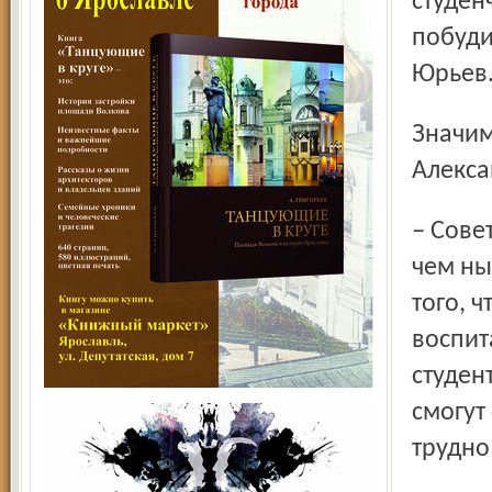
студен
побуди
Юрьев
Значимость турнира для молодёжи подчеркнул и
Алекса
– Советская молодёжь физически была развита лучше,
чем ны
того, 
воспит
студен
смогут
трудно