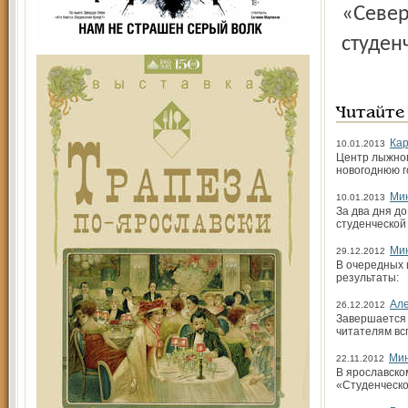
«Северный край» будет регулярно освещать матчи
студен
Читайте
Кар
10.01.2013
Центр лыжног
новогоднюю г
Ми
10.01.2013
За два дня д
студенческой
Ми
29.12.2012
В очередных 
результаты:
Але
26.12.2012
Завершается 
читателям вс
Мин
22.11.2012
В ярославско
«Студенческо