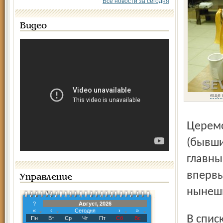
Все новости за сегодня
Видео
еще 
Церемония открытия проходила во Дворце молодёжи
(бывши
главны
впервы
Управление
нынешн
?
Август, 2026
«
‹
Сегодня
›
»
В списке приглашённых – генеральный директор
Пн
Вт
Ср
Чт
Пт
Сб
Вс