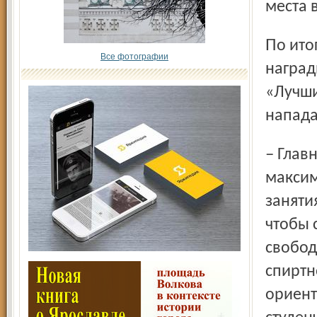
места 
По итогам сезона организационный комитет студлиги
Все фотографии
наград
«Лучши
напада
– Главная цель соревнований – привлечение
максим
заняти
чтобы 
свобод
спиртн
ориент