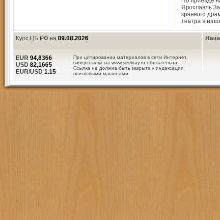
По приезде н
Ярославль За
краевого дра
театра в наш
Курс ЦБ РФ на
09.08.2026
Наши
EUR
94,8366
При цитировании материалов в сети Интернет,
гиперссылка на www.sevkray.ru обязательна.
USD
82,1665
Ссылка не должна быть закрыта к индексации
EUR/USD
1.15
поисковыми машинами.