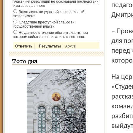
участники революций не осознавали последствий
педаго
ими совершённого
Всего лишь не удавшийся социальный
Дмитри
эксперимент
Следствие преступной слабости
государственной власти
– Проведение студенческой мини-футбольной лиги важно
Неудачное стечение обстоятельств, при
котором события развивались спонтанно
для по
Архив
перед 
которо
Фото дня
На церемонии открытия руководитель и автор проекта
«Студе
расска
команд
разбит
выйдут