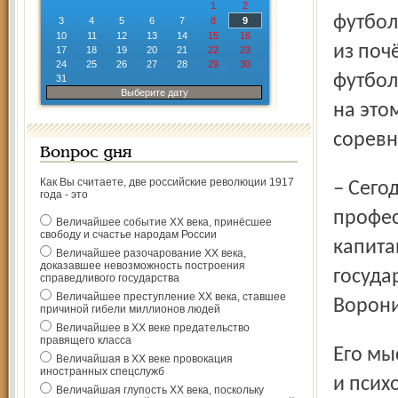
1
2
футбол
3
4
5
6
7
8
9
10
11
12
13
14
15
16
из поч
17
18
19
20
21
22
23
24
25
26
27
28
29
30
футбол
31
Выберите дату
на это
соревн
Вопрос дня
Как Вы считаете, две российские революции 1917
– Сегодня важно, чтобы развивался не только
года - это
профес
Величайшее событие ХХ века, принёсшее
свободу и счастье народам России
капита
Величайшее разочарование ХХ века,
доказавшее невозможность построения
госуда
справедливого государства
Величайшее преступление ХХ века, ставшее
Ворони
причиной гибели миллионов людей
Величайшее в ХХ веке предательство
правящего класса
Его мысль развивает игрок команды института педагогики
Величайшая в ХХ веке провокация
иностранных спецслужб
и псих
Величайшая глупость ХХ века, поскольку