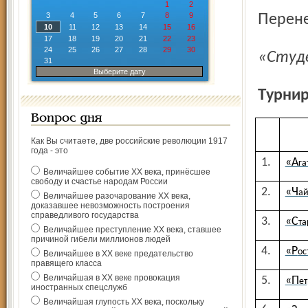
1
2
3
4
5
6
7
8
9
Пере
10
11
12
13
14
15
16
17
18
19
20
21
22
23
24
25
26
27
28
29
30
«Сту
31
Выберите дату
Турни
Вопрос дня
Как Вы считаете, две российские революции 1917
года - это
1.
«А
га
Величайшее событие ХХ века, принёсшее
свободу и счастье народам России
2.
«Ч
а
Величайшее разочарование ХХ века,
доказавшее невозможность построения
справедливого государства
3.
«С
та
Величайшее преступление ХХ века, ставшее
причиной гибели миллионов людей
4.
«Р
ос
Величайшее в ХХ веке предательство
правящего класса
Величайшая в ХХ веке провокация
5.
«П
ет
иностранных спецслужб
Величайшая глупость ХХ века, поскольку