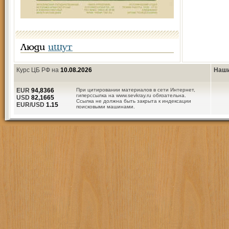
Люди
ищут
Курс ЦБ РФ на
10.08.2026
Наши
EUR
94,8366
При цитировании материалов в сети Интернет,
гиперссылка на www.sevkray.ru обязательна.
USD
82,1665
Ссылка не должна быть закрыта к индексации
EUR/USD
1.15
поисковыми машинами.