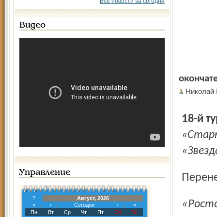
Все новости за сегодня
Видео
окончат
Николай
18-й ту
«Старт
«Звезд
Управление
Перен
?
Август, 2026
«Рос
«
‹
Сегодня
›
»
Пн
Вт
Ср
Чт
Пт
Сб
Вс