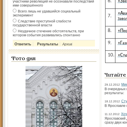
6.
«З
ве
участники революций не осознавали последствий
ими совершённого
Всего лишь не удавшийся социальный
«А
ва
эксперимент
7.
Заво
Следствие преступной слабости
государственной власти
8.
«П
е
Неудачное стечение обстоятельств, при
котором события развивались спонтанно
9.
«Г
аз
Архив
10.
«С
ту
Фото дня
Читайте
Ми
29.12.2012
В очередных 
результаты:
Сту
18.12.2012
В Ярославле 
Хоч
11.12.2012
Ярославский 
сразу двух ко