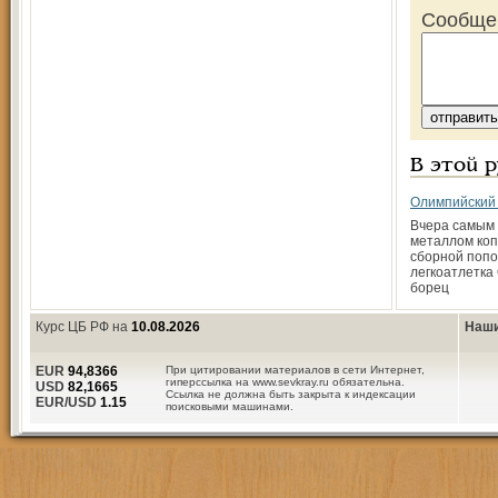
Сообще
В этой 
Олимпийский
Вчера самым
металлом ко
сборной поп
легкоатлетка
борец
Курс ЦБ РФ на
10.08.2026
Наши
EUR
94,8366
При цитировании материалов в сети Интернет,
гиперссылка на www.sevkray.ru обязательна.
USD
82,1665
Ссылка не должна быть закрыта к индексации
EUR/USD
1.15
поисковыми машинами.