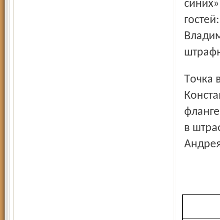
синих»
гостей
Владим
штрафн
Точка в этом матче была поставлена на 90-й минуте.
Конста
фланге
в штра
Анд­ре