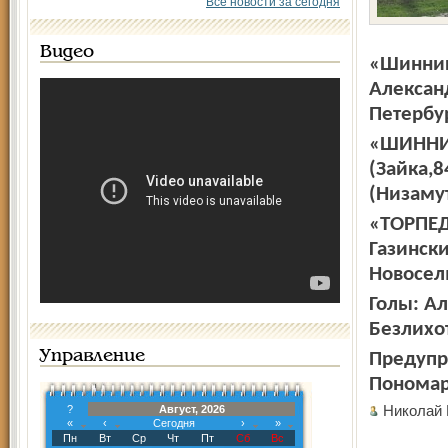
Все новости за сегодня
Видео
«Шинник»
Алексан
Петербур
«ШИННИК
(Зайка,8
(Низамут
«ТОРПЕД
Газински
Новосель
Голы: Ал
Безлихот
Управление
Предупре
Пономар
Николай
?
Август, 2026
«
‹
Сегодня
›
»
Пн
Вт
Ср
Чт
Пт
Сб
Вс