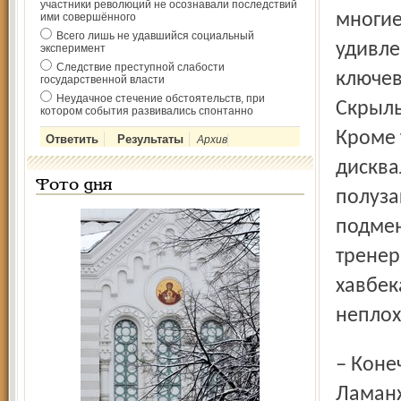
участники революций не осознавали последствий
многие
ими совершённого
Всего лишь не удавшийся социальный
удивле
эксперимент
Следствие преступной слабости
ключев
государственной власти
Неудачное стечение обстоятельств, при
Скрыль
котором события развивались спонтанно
Кроме 
Архив
дисква
Фото дня
полуза
подмен
тренер
хавбек
неплох
– Конечно, в опорной зоне нам не хватало Гриднева, но
Ламанж