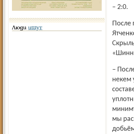
– 2:0.
После перерыва Юрий Газзаев выпустил на поле Евгения
Люди
ищут
Ятченк
Скрыль
«Шинн
– Последние матчи показали, что нам по ходу встречи
некем 
состав
уплотн
миниму
мы рас
добьём