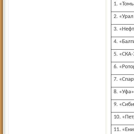
1. «Том
2. «Ура
3. «Не
4. «Бал
5. «СК
6. «Рот
7. «Спа
8. «Уфа»
9. «Сиб
10. «Пе
11. «Ен