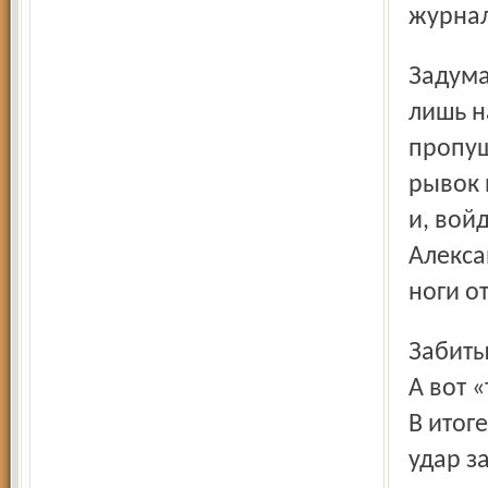
журнал
Задуманное Газзаевым начало воплощаться в реальность
лишь н
пропущ
рывок 
и, вой
Алекса
ноги о
Забитый гол придал хозяевам поля дополнительных сил.
А вот 
В итог
удар з