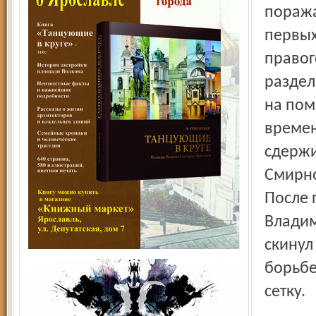
поража
первых
правог
раздел
на пом
времен
сдержи
Смирно
После 
Владим
скинул
борьбе
сетку.