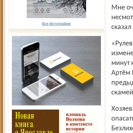
Мне оч
несмот
Все фотографии
сказал
«Рулевой» «Торпедо» Михаил Белов также внёс ряд
измене
минут 
Артём 
предыд
скамей
Хозяевам поля в этом матче больше всего стоило
опасат
Безлих