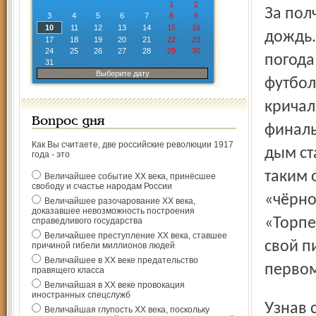
1
2
За полчаса до начала игры в Ярославле накрапывал
3
4
5
6
7
8
9
10
11
12
13
14
15
16
дождь.
17
18
19
20
21
22
23
24
25
26
27
28
29
30
погода
31
Выберите дату
футбол
кричал
Вопрос дня
финаль
Как Вы считаете, две российские революции 1917
дым ст
года - это
таким 
Величайшее событие ХХ века, принёсшее
свободу и счастье народам России
«чёрно
Величайшее разочарование ХХ века,
доказавшее невозможность построения
«Торпе
справедливого государства
Величайшее преступление ХХ века, ставшее
свой п
причиной гибели миллионов людей
Величайшее в ХХ веке предательство
первом
правящего класса
Величайшая в ХХ веке провокация
иностранных спецслужб
Узнав стартовый состав «Шинника» на матч с «Торпедо»,
Величайшая глупость ХХ века, поскольку