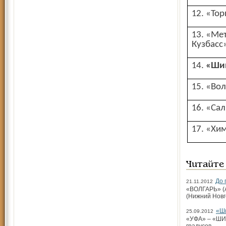
12. «То
13. «Металлург-
Кузбасс
14.
«Ши
15. «Во
16. «Са
17. «Хи
Читайте
До 
21.11.2012
«ВОЛГАРЬ» (А
(Нижний Новг
«Ши
25.09.2012
«УФА» – «ШИН