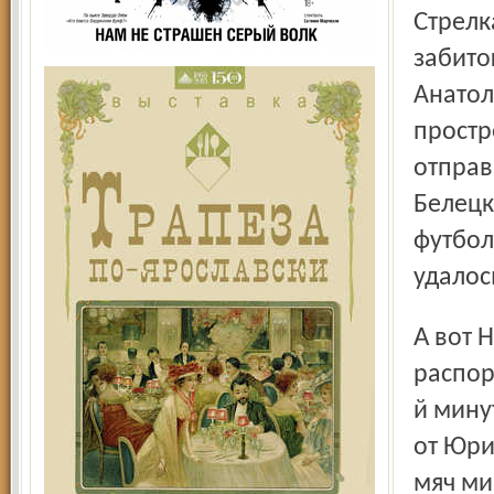
Стрелка секундомера едва успела обойти круг после
забито
Анатол
простр
отправ
Белецк
футбол
удалос
А вот Никита Безлихотнов куда рациональнее
распор
й мину
от Юри
мяч ми