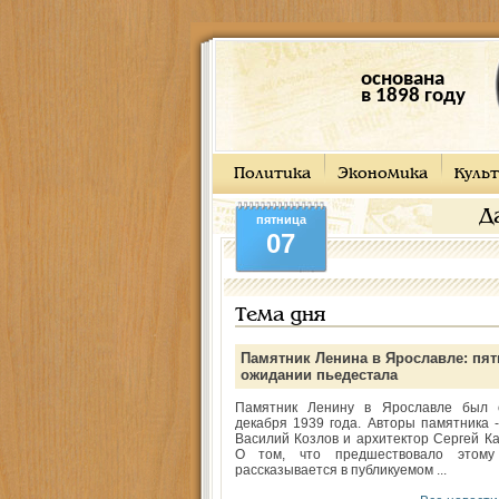
основана
в 1898 году
Политика
Экономика
Культ
Д
пятница
07
Тема дня
Памятник Ленина в Ярославле: пят
ожидании пьедестала
Памятник Ленину в Ярославле был 
декабря 1939 года. Авторы памятника -
Василий Козлов и архитектор Сергей Ка
О том, что предшествовало этому
рассказывается в публикуемом ...