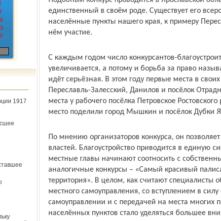
Подобный конкурс проводится в Ярославской облас
2
единственный в своём роде. Существует его всер
9
6
населённые пункты нашего края, к примеру Перес
3
нём участие.
0
С каждым годом число конкурсантов-благоустроит
увеличивается, а потому и борьба за право наз
идёт серьёзная. В этом году первые места в своих
Переславль-Залесский, Данилов и посёлок Отрадн
места у рабочего посёлка Петровское Ростов­ского
юции 1917
место поделили город Мышкин и посёлок Дубки Я
ёсшее
По мнению организаторов конкурса, он позволяет
властей. Благоустройство приводится в единую си
местные главы начинают соотносить с собственн
ставшее
аналогичные конкурсы – «Самый красивый палис
территория». В целом, как считают специалисты 
о
местного самоуправления, со вступлением в силу
самоуправлении и с передачей на места многих п
населённых пунктов стало уделяться большее вн
льку