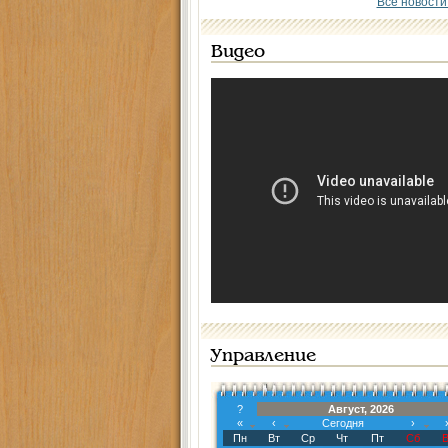
Все новости
Видео
Управление
?
Август, 2026
«
‹
Сегодня
›
Пн
Вт
Ср
Чт
Пт
Сб
В