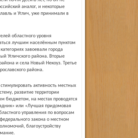
ти почти десять лет, но он не
оссийский аналог, и некоторые
лавль и Углич, уже принимали в
елей областного уровня
ываться лучшим населённым пунктом
 категориях завоевали города
ый Угличского района. Вторые
 района и села Новый Некоуз. Третье
рославского района.
 стимулировать активность местных
стему, развитие территории
ым бюджетом, на местах проводятся
адник» или «Лучшая придомовая
областного управления по вопросам
 федерального закона о местном
олномочий, благоустройству
имание.