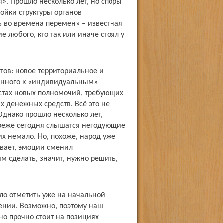
». Прошло несколько лет, но споры
ойки структуры органов
ь во времена перемен» – известная
е любого, кто так или иначе стоял у
тов: новое территориальное и
онного к «индивидуальным»
стах новых полномочий, требующих
 денежных средств. Всё это не
Однако прошло несколько лет,
ё реже сегодня слышатся негодующие
их немало. Но, похоже, народ уже
ывает, эмоции сменил
им сделать, значит, нужно решить,
ло отметить уже на начальной
ении. Возможно, поэтому наш
но прочно стоит на позициях