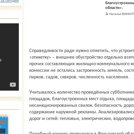
 за сегодня
благоустроенн
области».
Наталья ВИНОГ
Справедливости ради нужно отметить, что устроит
«этикетку» – внешнее обустройство отдельно взят
прочих составляющих жилищно-коммунального ко
комиссии не остались застроенность земель, со
парков, садов, скверов, численность населения.
Учитывалось количество проведённых субботников
площадок, благоустроенных мест отдыха, площа
несанкционированных свалок, безопасность дор
содержание наружной рекламы. Анализировались 
дорог и сетей: тепловых, электрических, водопро
»
с