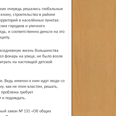
рвую очередь решались глобальные
сезону, строительство в районе
территорий в населённых пунктах:
ских городков и уличного
ь, и соответственно деньги на это
нципу.
овседневную жизнь большинства
рел фонарь на улице, не было возле
играть на настоящей детской
е. Ведь именно к ним идут люди со
, как не этим властям, решать,
я проблема требует
т и подождать.
ьный закон № 131 «Об общих