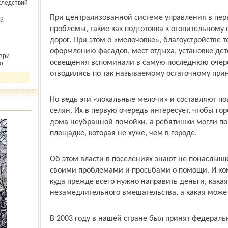
следствий
При централизованной системе управления в пе
й
проб­лемы, такие как подготовка к отопительному 
дорог. При этом о «мелочовке», благоустройстве 
оформлению фасадов, мест отдыха, установке дет­
при
освещения вспоминали в самую последнюю очеред
о
отводились по так называемому остаточному при
Но ведь эти «локальные мелочи» и составляют п
селян. Их в первую очередь интересует, чтобы го
дома неубранной помойки, а ребятишки могли по
площадке, которая не хуже, чем в городе.
Об этом власти в поселениях знают не понаслышк
своими проблемами и просьбами о помощи. И кому
куда прежде всего нужно направить деньги, кака
незамедлительного вмешательства, а какая може
В 2003 году в нашей стране был принят федерал