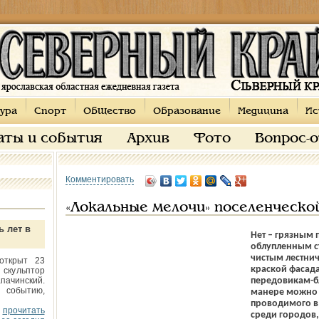
ура
Спорт
Общество
Образование
Медицина
Ис
аты и события
Архив
Фото
Вопрос-
Комментировать
«Локальные мелочи» поселенческо
ь лет в
Нет – грязным 
облупленным с
чистым лестни
открыт 23
краской фасада
 скульптор
пачинский.
передовикам-бл
 событию,
манере можно 
проводимого в
прочитать
среди городов,