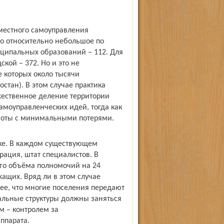
местного самоуправления
о относительно небольшое по
ципальных образований – 112. Для
ской – 372. Но и это не
е которых около тысячи
стан). В этом случае практика
ожественное деление территории
амоуправленческих идей, тогда как
боты с минимальными потерями.
ике. В каждом существующем
ация, штат специалистов. В
его объёма полномочий на 24
ащих. Вряд ли в этом случае
ее, что многие поселения передают
альные структуры должны заняться
м – контролем за
ппарата.