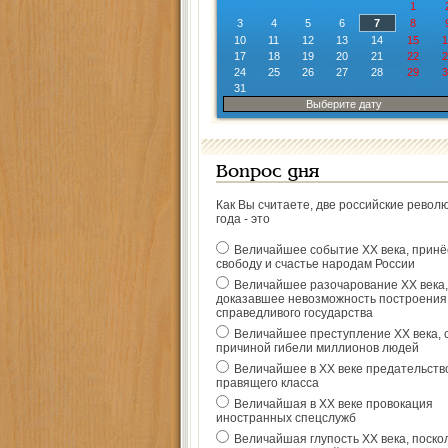
1
3
4
5
6
7
8
10
11
12
13
14
15
1
17
18
19
20
21
22
2
24
25
26
27
28
29
3
31
Выберите дату
Вопрос дня
Как Вы считаете, две российские револ
года - это
Величайшее событие ХХ века, прин
свободу и счастье народам России
Величайшее разочарование ХХ века,
доказавшее невозможность построения
справедливого государства
Величайшее преступление ХХ века, 
причиной гибели миллионов людей
Величайшее в ХХ веке предательств
правящего класса
Величайшая в ХХ веке провокация
иностранных спецслужб
Величайшая глупость ХХ века, поско