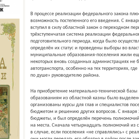
В процессе реализации федерального закона плю
возможность постепенного его введения. С январ
вступил в силу областной закон о переходном пе
трёхступенчатая система реализации федеральног
подготовительного периода, когда было осуществ
определён их статус и проведены выборы во власт
муниципальные образования-поселения жили ещё
некоторых вновь созданных администрациях не б
автотранспорта, особенно на тех территориях, гд
по душе» руководителю района.
На приобретение материально-технической баз
образованиям из областной казны было выделен
организованы курсы для глав и специалистов пос
бюджетом и решению других вопросов. С января 
бюджеты, и был определён перечень полномочий
на места. Сначала четырнадцать полномочий из 
в случае, если поселения «не справлялись» с ре