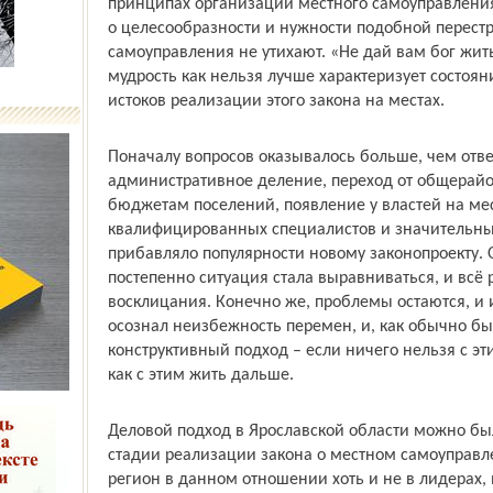
принципах организации местного самоуправления
о целесообразности и нужности подобной перестр
самоуправления не утихают. «Не дай вам бог жит
мудрость как нельзя лучше характеризует состояни
истоков реализации этого закона на местах.
Поначалу вопросов оказывалось больше, чем отве
административное деление, переход от общерай
бюджетам поселений, появление у властей на ме
квалифицированных специалистов и значительных
прибавляло популярности новому законопроекту. 
постепенно ситуация стала выравниваться, и вс
восклицания. Конечно же, проблемы остаются, и 
осознал неизбежность перемен, и, как обычно б
конструктивный подход – если ничего нельзя с эт
как с этим жить дальше.
Деловой подход в Ярослав­ской области можно бы
стадии реализации закона о местном самоуправл
регион в данном отношении хоть и не в лидерах, 