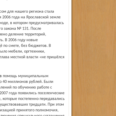
сом для нашего региона стала
я 2006 года на Ярославской земле
риоде, в котором предусматривалась
о закона № 131. После
лено деление территорий,
ь. В 2006 году новые
 по смете, без бюджетов. В
ыло мебели, оргтехники,
е глава местной власти «не пришёлся
ы в помощь муниципальным
о 40 миллионов рублей. Были
елений по обучению работе с
2007 года появились поселенческие
, которые постепенно передавались
существовавших тридцати. При этом
ализацией принятого полномочия,