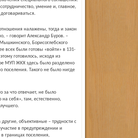
аключения специального соглашения.
трудничество, умение и, главное,
 договариваться.
отношения налажены, тогда и закон
, – говорит Александр Буров. –
Мышкинского, Борисоглеб­ского
е всех были готовы «войти» в 131-
этому готовилось, исходя из
ное МУП ЖКХ здесь было разделено
 поселения. Такого не было нигде
о за что отвечает, не было
на себя», там, естественно,
 лучшего.
другие, объективные – трудности с
участие в предупреждении и
в границах поселения,