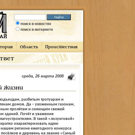
поиск в новостях
поиск в интернете
тория
Область
Происшествия
ответ
среда, 26 марта 2008
й жизни
подъездам, разбитым тротуарам и
тенам домов. Да – ухоженным газонам,
чным пролётам и сияющим свежей
м зданий. Почёт и уважение
агоустроителям. В такой «лозунговой»
кратко охарактеризовать идею
 нашем регионе ежегодного конкурса
 посёлков и деревень на звание «Самый