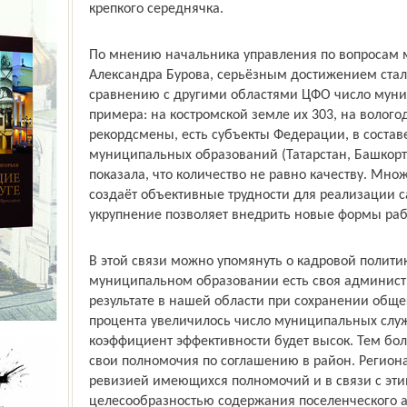
крепкого середнячка.
По мнению начальника управления по вопросам 
Александра Бурова, серьёзным достижением стал
сравнению с другими областями ЦФО число муни
примера: на костромской земле их 303, на вологод
рекордсмены, есть субъекты Федерации, в состав
муниципальных образований (Татарстан, Башкорто
показала, что количество не равно качеству. Мн
создаёт объективные трудности для реализации с
укрупнение позволяет внедрить новые формы ра
В этой связи можно упомянуть о кадровой полит
муниципальном образовании есть своя администр
результате в нашей области при сохранении общ
процента увеличилось число муниципальных служ
коэффициент эффективности будет высок. Тем бол
свои полномочия по соглашению в район. Регион
ревизией имеющихся полномочий и в связи с эти
целесообразностью содержания поселенческого а