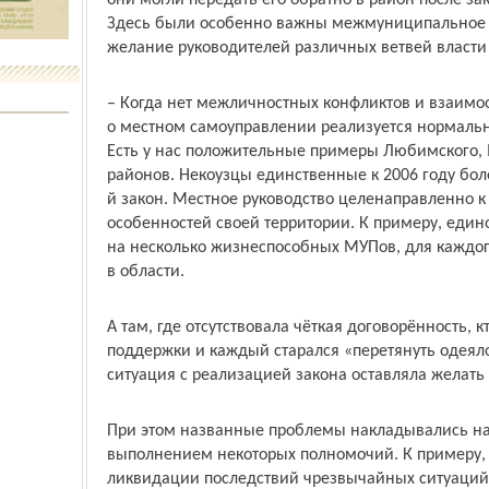
они могли передать его обратно в район после з
Здесь были особенно важны межмуниципальное со
желание руководителей различных ветвей власти
– Когда нет межличностных конфликтов и взаимо
о местном самоуправлении реализуется нормально
Есть у нас положительные примеры Любимского, 
районов. Некоузцы единственные к 2006 году боле
й закон. Местное руководство целенаправленно к 
особенностей своей территории. К примеру, еди
на несколько жизнеспособных МУПов, для каждого
в области.
А там, где отсутствовала чёткая договорённость, кт
поддержки и каждый старался «перетянуть одеяло 
ситуация с реализацией закона оставляла желать
При этом названные проблемы накладывались на 
выполнением некоторых полномочий. К примеру, 
ликвидации последствий чрезвычайных ситуаций 