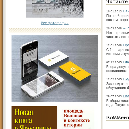
Читайте
Бан
16.01.2013
По сообщению
совсем скоро
Все фотографии
«Ло
26.03.2008
Нет – грязны
чистым лестн
Про
12.01.2008
С 1 января в
истории и кул
Гла
07.12.2005
Вчера депута
поселениям.
Бю
12.02.2005
Законодатель
обсуждения б
Наз
29.07.2003
Выборы местн
года. Такую 
Коммен