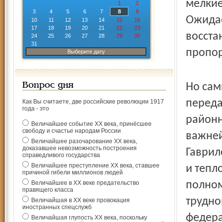
мелкие
1
2
3
4
5
6
7
8
9
Ожидае
10
11
12
13
14
15
16
17
18
19
20
21
22
23
восста
24
25
26
27
28
29
30
31
пропор
Выберите дату
Вопрос дня
Но сам
переда
Как Вы считаете, две российские революции 1917
года - это
районн
Величайшее событие ХХ века, принёсшее
свободу и счастье народам России
важней
Величайшее разочарование ХХ века,
доказавшее невозможность построения
Гаврил
справедливого государства
Величайшее преступление ХХ века, ставшее
и тепл
причиной гибели миллионов людей
Величайшее в ХХ веке предательство
полном
правящего класса
трудно
Величайшая в ХХ веке провокация
иностранных спецслужб
федера
Величайшая глупость ХХ века, поскольку