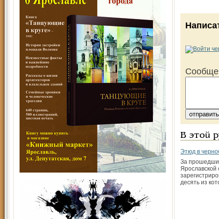
Написа
Сообще
В этой 
Этюд в черно
За прошедши
Ярославской 
зарегистриро
десять из ко