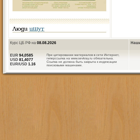
Люди
ищут
Курс ЦБ РФ на
08.08.2026
Наши
EUR
94,0585
При цитировании материалов в сети Интернет,
гиперссылка на www.sevkray.ru обязательна.
USD
81,4077
Ссылка не должна быть закрыта к индексации
EUR/USD
1.16
поисковыми машинами.