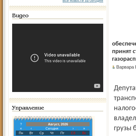
Все новости за сегодня
Видео
обеспеч
принят 
газорас
Варвара
Депута
трансп
налого
Управление
владел
?
Август, 2026
грузы 
«
‹
Сегодня
›
»
Пн
Вт
Ср
Чт
Пт
Сб
Вс