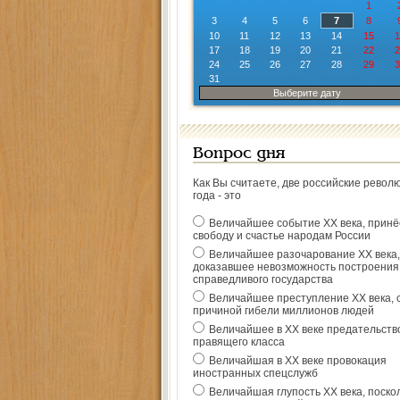
1
3
4
5
6
7
8
10
11
12
13
14
15
1
17
18
19
20
21
22
2
24
25
26
27
28
29
3
31
Выберите дату
Вопрос дня
Как Вы считаете, две российские револ
года - это
Величайшее событие ХХ века, прин
свободу и счастье народам России
Величайшее разочарование ХХ века,
доказавшее невозможность построения
справедливого государства
Величайшее преступление ХХ века, 
причиной гибели миллионов людей
Величайшее в ХХ веке предательств
правящего класса
Величайшая в ХХ веке провокация
иностранных спецслужб
Величайшая глупость ХХ века, поско