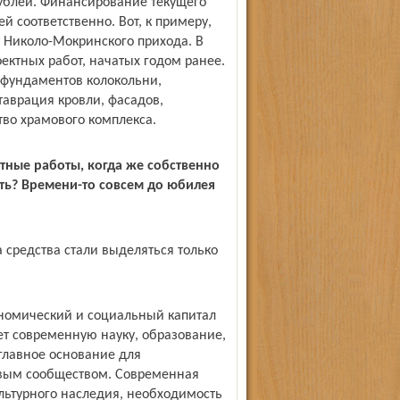
рублей. Финансирование текущего
й соответственно. Вот, к примеру,
 Николо-Мокринского прихода. В
ектных работ, начатых годом ранее.
 фундаментов колокольни,
аврация кровли, фасадов,
во храмового комплекса.
ктные работы, когда же собственно
ть? Времени-то совсем до юбилея
а средства стали выделяться только
ономический и социальный капитал
т современную науку, образование,
 главное основание для
вым сообществом. Современная
ьтурного наследия, необходимость