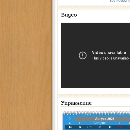
Все новости
Видео
Управление
?
Август, 2026
«
‹
Сегодня
›
Пн
Вт
Ср
Чт
Пт
Сб
В