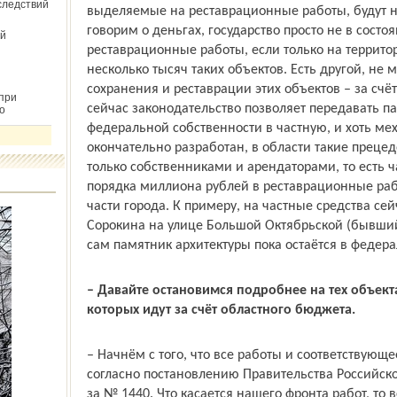
следствий
выделяемые на реставрационные работы, будут не
говорим о деньгах, государство просто не в сост
й
реставрационные работы, если только на террито
несколько тысяч таких объектов. Есть другой, не
сохранения и реставрации этих объектов – за счёт
при
сейчас законодательство позволяет передавать п
о
федеральной собственности в частную, и хоть ме
окончательно разработан, в области такие прецед
только собственниками и арендаторами, то есть 
порядка миллиона рублей в реставрационные раб
части города. К примеру, на частные средства се
Сорокина на улице Большой Октябрьской (бывший
сам памятник архитектуры пока остаётся в федер
– Давайте остановимся подробнее на тех объект
которых идут за счёт областного бюджета.
– Начнём с того, что все работы и соответствующ
согласно постановлению Правительства Российско
за № 1440. Что касается нашего фронта работ, то