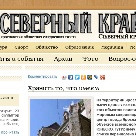
ура
Спорт
Общество
Образование
Медицина
Ис
аты и события
Архив
Фото
Вопрос-
Комментировать
Хранить то, что имеем
ь лет в
На территории Яросл
тысяч ценных памятн
этих объектов поист
открыт 23
мировым сокровища
 скульптор
пачинский.
центр города Ярослав
 событию,
объектов всемирног
ЮНЕСКО. Тут примечат
прочитать
списке перечислено 