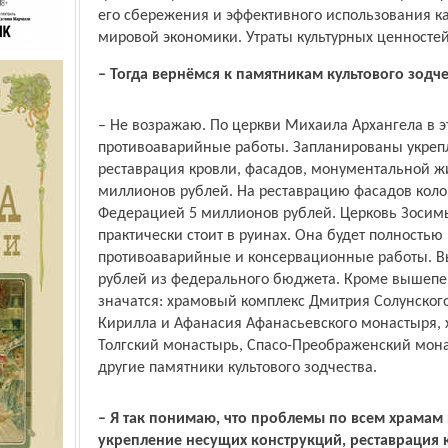
его сбережения и эффективного использования к
мировой экономики. Утраты культурных ценносте
– Тогда вернёмся к памятникам культового зодче
– Не возражаю. По церкви Михаила Архангела в э
противоаварийные работы. Запланированы укреп
реставрация кровли, фасадов, монументальной ж
миллионов рублей. На реставрацию фасадов кол
Федерацией 5 миллионов рублей. Церковь Зосимы 
практически стоит в руинах. Она будет полностью
противоаварийные и консервационные работы. Вы
рублей из федерального бюджета. Кроме вышепе
значатся: храмовый комплекс Дмитрия Солунского
Кирилла и Афанасия Афанасьевского монастыря, 
Толгский монастырь, Спасо-Преображенский мона
другие памятники культового зодчества.
– Я так понимаю, что проблемы по всем храма
укрепление несущих конструкций, реставрация 