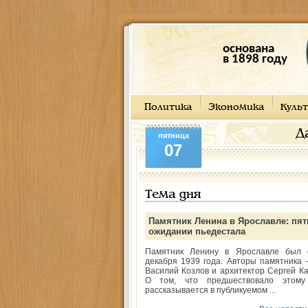
основана
в 1898 году
Политика
Экономика
Культ
Д
пятница
07
Тема дня
Памятник Ленина в Ярославле: пят
ожидании пьедестала
Памятник Ленину в Ярославле был 
декабря 1939 года. Авторы памятника -
Василий Козлов и архитектор Сергей Ка
О том, что предшествовало этому
рассказывается в публикуемом ...