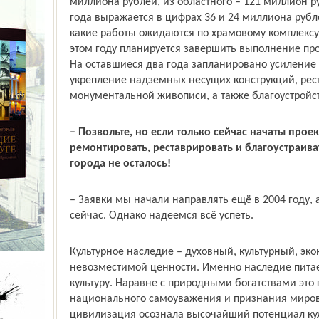
миллиона рублей, из областного – 121 миллион 
года выражается в цифрах 36 и 24 миллиона рубле
какие работы ожидаются по храмовому комплексу
этом году планируется завершить выполнение про
На оставшиеся два года запланировано усиление
укрепление надземных несущих конструкций, рест
монументальной живописи, а также благоустройст
– Позвольте, но если только сейчас начаты прое
ремонтировать, реставрировать и благоустраива
города не осталось!
– Заявки мы начали направлять ещё в 2004 году, 
сейчас. Однако надеемся всё успеть.
Культурное наследие – духовный, культурный, эк
невозместимой ценности. Именно наследие питае
культуру. Наравне с природными богатствами это
национального самоуважения и признания миро
цивилизация осознала высочайший потенциал кул