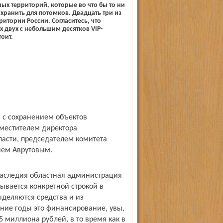
х территорий, которые во что бы то ни
хранить для потомков. Двадцать три из
ритории России. Согласитесь, что
их двух с небольшим десятков VIP-
оит.
я с сохранением объектов
аместителем директора
ласти, председателем комитета
чем Аврутовым.
 наследия областная администрация
ывается конкретной строкой в
деляются средства и из
дние годы это финансирование, увы,
5 миллиона рублей, в то время как в