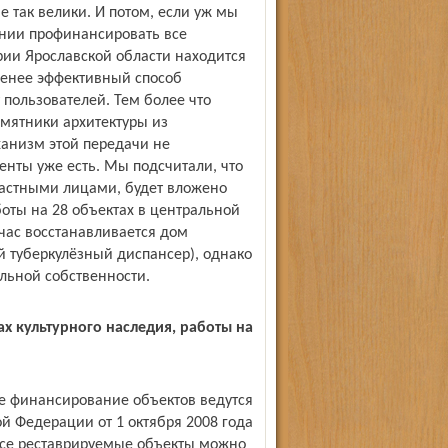
 так велики. И потом, если уж мы
оянии профинансировать все
рии Ярославской области находится
 менее эффективный способ
 пользователей. Тем более что
амятники архитектуры из
ханизм этой передачи не
енты уже есть. Мы подсчитали, что
частными лицами, будет вложено
оты на 28 объектах в центральной
йчас восстанавливается дом
 туберкулёзный диспансер), однако
альной собственности.
ах культурного наследия, работы на
ее финансирование объектов ведутся
й Федерации от 1 октября 2008 года
 все реставрируемые объекты можно