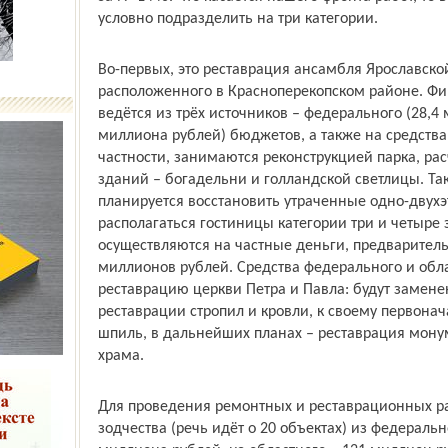
условно подразделить на три категории.
Во-первых, это реставрация ансамбля Ярославск
расположенного в Красноперекоп­ском районе. Фи
ведётся из трёх источников – федерального (28,4 
миллиона рублей) бюджетов, а также на средства
частности, занимаются реконструкцией парка, рас
зданий – богадельни и голландской светлицы. Та
планируется восстановить утраченные одно-двухэ
располагаться гостиницы категории три и четыре 
осуществляются на частные деньги, предваритель
миллионов рублей. Средства федерального и обл
реставрацию церкви Петра и Павла: будут замене
реставрации стропил и кровли, к своему первона
шпиль, в дальнейших планах – реставрация мон
храма.
Для проведения ремонтных и реставрационных ра
зодчества (речь идёт о 20 объектах) из федераль