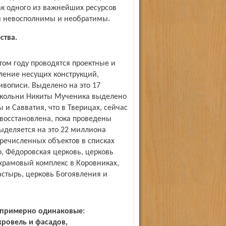
ак одного из важнейших ресурсов
й невосполнимы и необратимы.
ства.
том году проводятся проектные и
ление несущих конструкций,
ивописи. Выделено на это 17
окольни Никиты Мученика выделено
и Савватия, что в Тверицах, сейчас
 восстановлена, пока проведены
деляется на это 22 миллиона
речисленных объектов в списках
, Фёдоровская церковь, церковь
храмовый комплекс в Коровниках,
стырь, церковь Богоявления и
м примерно одинаковые:
кровель и фасадов,