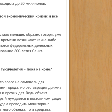
 доходила до 20 миллионов.
вой экономический кризис и всё
 стало меньше, образно говоря, уже
от времени возникают какие-либо
 поток федеральных денежных
нование 300-летия Санкт-
 тысячелетия – пока на коне?
то вовсе не самоцель для
зни города, но реставрация должна
 и прочих дат. Ведь объект
орый нуждается в постоянном уходе
 будем проводить мониторинг
ного объекта, то и сред­ства,