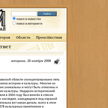
поиск в новостях
поиск в интернете
тория
Область
Происшествия
ответ
вторник, 18 ноября 2008
авской области сконцентрировано пять
иков истории и культуры. Многие из
ине уникальны и могут быть отнесены к
м культуры. Недаром исторический
ля в 2004 году был внесён в список
о наследия, находящихся под охраной
ельна вот какая деталь: всего в этом
878 культурных памятников и