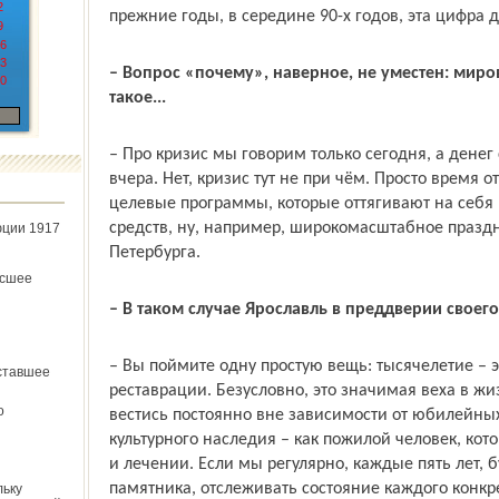
2
преж­ние годы, в середине 90-х годов, эта цифра
9
6
3
– Вопрос «почему», наверное, не уместен: миро
0
такое...
– Про кризис мы говорим только сегодня, а денег
вчера. Нет, кризис тут не при чём. Просто время 
целевые программы, которые оттягивают на себя
средств, ну, например, широкомасштабное празд­
юции 1917
Петербурга.
ёсшее
– В таком случае Ярославль в преддверии своего
– Вы поймите одну простую вещь: тысячелетие – э
ставшее
реставрации. Безусловно, это значимая веха в жи
о
вестись постоянно вне зависимости от юбилейных
культурного наследия – как пожилой человек, кот
и лечении. Если мы регулярно, каждые пять лет,
памятника, отслеживать состояние каждого конкрет
льку