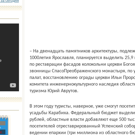
 за сегодня
– На двенадцать памятников архитектуры, подле
1000­летия Ярославля, планируется выделить 25,9
по реставрации фасадов колокольни церкви Богоя
звонницы Спасо­Преображенского монастыря, по
палат, восстановлению ограды церкви Ильи Проро
комитета инженерно­культурного наследия област
туризма Юрий Аврутов.
В этом году туристы, наверное, уже смогут посе
усадьбы Карабиха. Федеральный бюджет выделил
рублей, областные власти добавляют еще 500 тыс
посетителей отреставрированный Успенский собо
»
с
ведении епархии (три миллиона из областного бюд