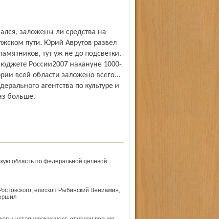
вался, заложены ли средства на
лжском пути. Юрий Аврутов развел
памятников, тут уж не до подсветки.
юджете России­2007 накануне 1000­
ии всей области заложено всего...
ерального агентства по культуре и
з больше.
скую область по федеральной целевой
остовского, епископ Рыбинский Вениамин,
вершил