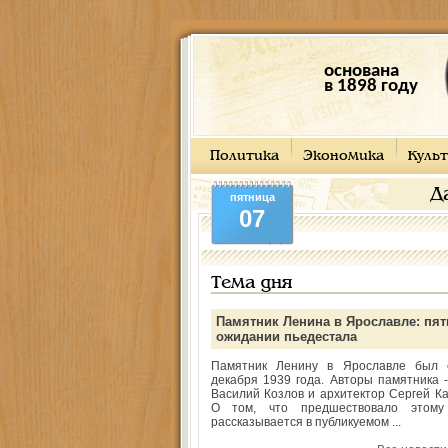
основана
в 1898 году
Политика
Экономика
Культ
Д
пятница
07
Тема дня
Памятник Ленина в Ярославле: пят
ожидании пьедестала
Памятник Ленину в Ярославле был 
декабря 1939 года. Авторы памятника -
Василий Козлов и архитектор Сергей Ка
О том, что предшествовало этому
рассказывается в публикуемом ...