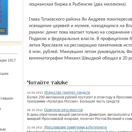
2
лоцман­ская биржа в Рыбинске (два миллиона).
9
6
3
Глава Тутаевского района Ян Андреев поинтересо
0
освещение церквей и музеев, находящихся на Во
руками: денег пока хватает только на сохранение 
Подвели и федеральные власти. В профицитном б
летия Ярославля на реставрацию памятников истор
6 млн. рублей. Минувшим летом руководитель Фед
кинематографии Михаил Швыдкой обещал в 20 ра
юции 1917
ёсшее
Читайте также
Искусство требует средств
10.04.2012
Более 200 миллионов рублей поступит в этом году в Ярослав
ставшее
программе «Культура России». Большая часть средств
о
Освятили пять крестов
06.10.2011
В день обретения мощей святителя Димитрия, митрополита Р
викарий Ярославской епархии, посетил Ростов Великий и со
Ярославские памятники в Интернете
21.04.2011
льку