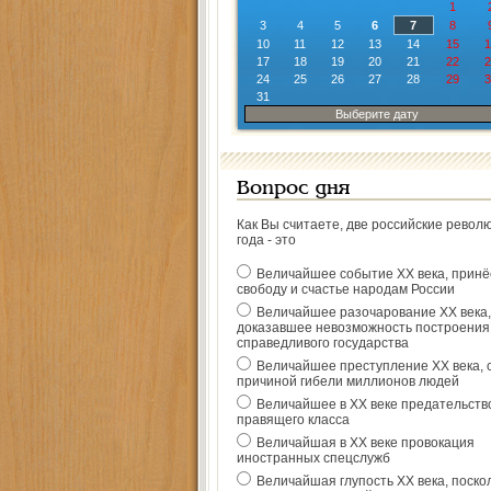
1
3
4
5
6
7
8
10
11
12
13
14
15
1
17
18
19
20
21
22
2
24
25
26
27
28
29
3
31
Выберите дату
Вопрос дня
Как Вы считаете, две российские револ
года - это
Величайшее событие ХХ века, прин
свободу и счастье народам России
Величайшее разочарование ХХ века,
доказавшее невозможность построения
справедливого государства
Величайшее преступление ХХ века, 
причиной гибели миллионов людей
Величайшее в ХХ веке предательств
правящего класса
Величайшая в ХХ веке провокация
иностранных спецслужб
Величайшая глупость ХХ века, поско