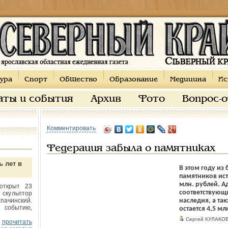
ура
Спорт
Общество
Образование
Медицина
Ис
аты и события
Архив
Фото
Вопрос-
Комментировать
Федерация забыла о памятниках
ь лет в
В этом году из
памятников ист
млн. рублей. А
открыт 23
соответствующи
 скульптор
пачинский.
наследия, а та
 событию,
остается 4,5 мл
Сергей КУЛАКО
прочитать