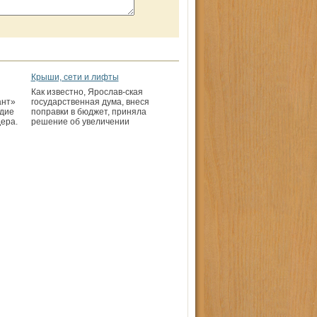
Крыши, сети и лифты
Как известно, Ярослав-ская
ант»
государственная дума, внеся
дие
поправки в бюджет, приняла
ера.
решение об увеличении