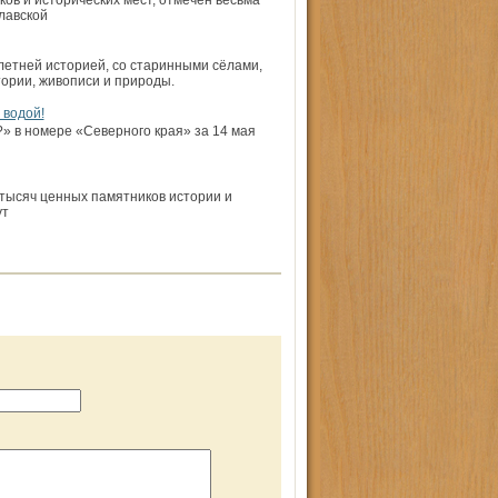
в и исторических мест, отмечен весьма
лавской
летней историей, со старинными сёлами,
ории, живописи и природы.
 водой!
» в номере «Северного края» за 14 мая
тысяч ценных памятников истории и
ут