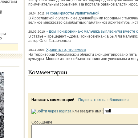
Минувший понедельник, он же Международный день памятнико
следствий
примечательным событием. На портале органов власти Ярос
й
И храм красоты удивительной...
16.04.2011
В Ярославской области с её древнейшими городами с тысяче
великое множество самобытных памятников архитектуры, ист
«Дом Понизовкина»: мальчика выплеснули вместе с
28.05.2010
при
В статье «Прецедент «Дома Понизовкина»: а был ли мальчик?
о
автор Олег Татарченков
Хранить то, что имеем
18.11.2008
На территории Ярославской области сконцентрировано пять 
культуры. Многие из этих объектов поистине уникальны и мог
Комментарии
Написать комментарий
Подписаться на обновления
или введите имя:
Сообщение: