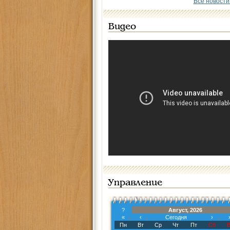
Все новости
Видео
Управление
?
Август, 2026
«
‹
Сегодня
›
Пн
Вт
Ср
Чт
Пт
Сб
В