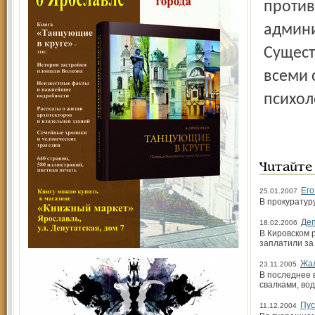
против
админи
Сущест
всеми 
психол
Читайте
Его
25.01.2007
В прокуратур
Деп
18.02.2006
В Кировском 
заплатили за
Жал
23.11.2005
В последнее 
свалками, во
Пус
11.12.2004