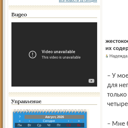
Все новости за сегодня
Видео
жестоко
их соде
Надежда
– У мо
для не
только
Управление
четыре
?
Август, 2026
«
‹
Сегодня
›
»
– Мне 
Пн
Вт
Ср
Чт
Пт
Сб
Вс