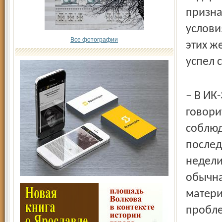
признал
услови
Все фотографии
этих ж
успел 
– В ИК
говори
соблюд
послед
недели
обычна
матери
пробле