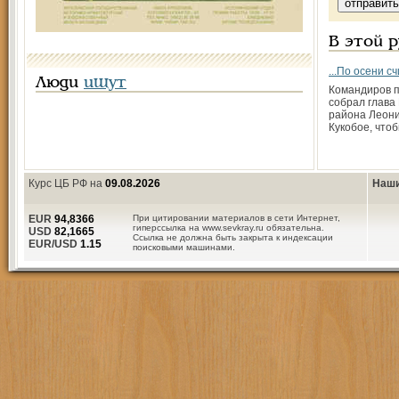
В этой 
...По осени с
Люди
ищут
Командиров 
собрал глава
района Леони
Кукобое, что
Курс ЦБ РФ на
09.08.2026
Наши
EUR
94,8366
При цитировании материалов в сети Интернет,
гиперссылка на www.sevkray.ru обязательна.
USD
82,1665
Ссылка не должна быть закрыта к индексации
EUR/USD
1.15
поисковыми машинами.