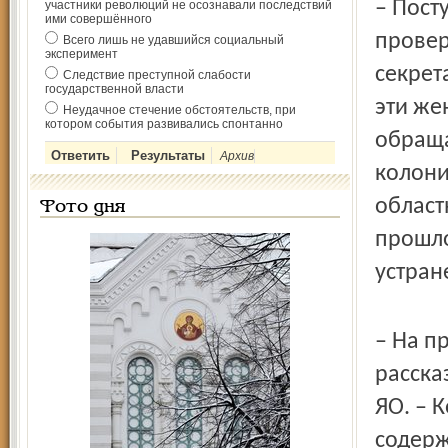
– Пост
участники революций не осознавали последствий
ими совершённого
провер
Всего лишь не удавшийся социальный
эксперимент
секрет
Следствие преступной слабости
государственной власти
эти же
Неудачное стечение обстоятельств, при
котором события развивались спонтанно
обраща
Архив
колони
област
Фото дня
прошло
устран
– На п
расска
ЯО.
– 
содерж