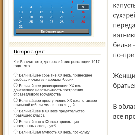
1
2
капуст
3
4
5
6
7
8
9
10
11
12
13
14
15
16
сухаре
17
18
19
20
21
22
23
24
25
26
27
28
29
30
переда
31
Выберите дату
ватник
белье 
Вопрос дня
по-пр
Как Вы считаете, две российские революции 1917
года - это
Женщин
Величайшее событие ХХ века, принёсшее
свободу и счастье народам России
братье
Величайшее разочарование ХХ века,
доказавшее невозможность построения
справедливого государства
Величайшее преступление ХХ века, ставшее
причиной гибели миллионов людей
В обла
Величайшее в ХХ веке предательство
правящего класса
все пр
Величайшая в ХХ веке провокация
иностранных спецслужб
Величайшая глупость ХХ века, поскольку