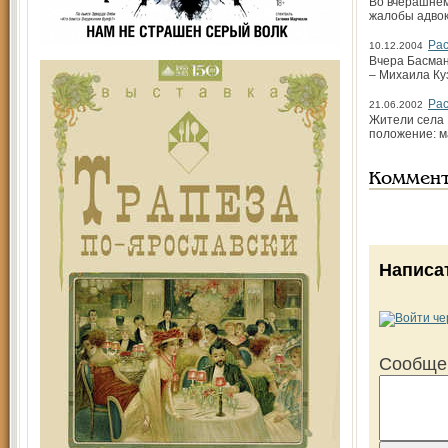
Во вчерашнем
жалобы адвок
Ра
10.12.2004
Вчера Басман
– Михаила Ку
Рас
21.06.2002
Жители села 
положение: м
Коммен
Написа
Сообще