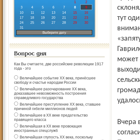
1
2
склоня
3
4
5
6
7
8
9
10
11
12
13
14
15
16
тут од
17
18
19
20
21
22
23
24
25
26
27
28
29
30
вниман
31
Выберите дату
«запят
Гаврил
Вопрос дня
может 
Как Вы считаете, две российские революции 1917
выходи
года - это
Величайшее событие ХХ века, принёсшее
сельск
свободу и счастье народам России
громад
Величайшее разочарование ХХ века,
доказавшее невозможность построения
справедливого государства
удалос
Величайшее преступление ХХ века, ставшее
причиной гибели миллионов людей
Величайшее в ХХ веке предательство
правящего класса
Вчера 
Величайшая в ХХ веке провокация
иностранных спецслужб
соглас
Величайшая глупость ХХ века, поскольку