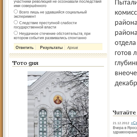
Пытали
участники революций не осознавали последствий
ими совершённого
комисс
Всего лишь не удавшийся социальный
эксперимент
района
Следствие преступной слабости
государственной власти
района
Неудачное стечение обстоятельств, при
котором события развивались спонтанно
отдела
Архив
готов 
глубин
Фото дня
внеоче
декабр
Читайте
«Се
21.12.2012
Вчера в Ярос
здравоохране