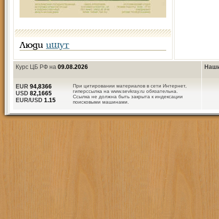
Люди
ищут
Курс ЦБ РФ на
09.08.2026
Наши
EUR
94,8366
При цитировании материалов в сети Интернет,
гиперссылка на www.sevkray.ru обязательна.
USD
82,1665
Ссылка не должна быть закрыта к индексации
EUR/USD
1.15
поисковыми машинами.