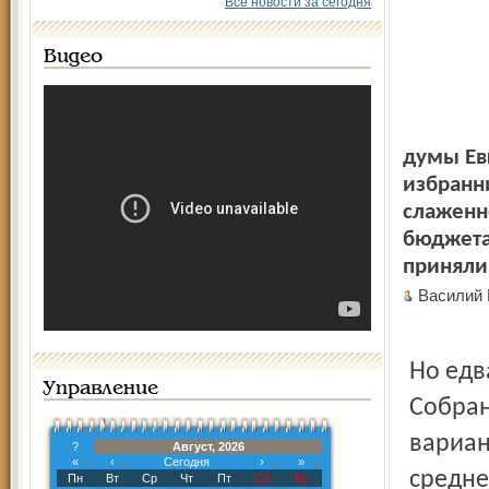
Все новости за сегодня
Видео
думы Ев
избранн
слаженн
бюджета 
приняли
Василий
Но едв
Управление
Собран
вариан
?
Август, 2026
«
‹
Сегодня
›
»
средне
Пн
Вт
Ср
Чт
Пт
Сб
Вс