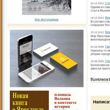
Стр
20.12.2012
Одним из сам
стал в Мышки
Вик
19.12.2012
Все фотографии
В соответств
собрания Рос
Ком
15.12.2012
Мэр Ярославл
внеочередном
Гав
01.04.2008
Наконец-то м
уборке город
Гла
16.06.2005
Бизнесменов 
умысла пригл
Коммен
Написа