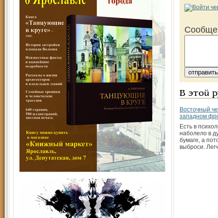
Сообще
В этой 
Восточный че
западном фр
Есть в психол
наболело в д
бумаге, а пот
выброси. Лег