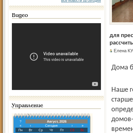
Все новости за сегодня
Видео
для прес
рассчит
Елена 
Дома
Наше государство заботится о том, чтобы облегчить участь
старше
Управление
опреде
домов-
?
Август, 2026
«
‹
Сегодня
›
»
времен
Пн
Вт
Ср
Чт
Пт
Сб
Вс