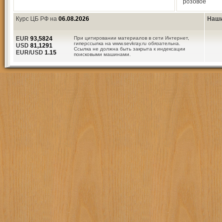
розовое
Курс ЦБ РФ на
06.08.2026
Наши
EUR
93,5824
При цитировании материалов в сети Интернет,
гиперссылка на www.sevkray.ru обязательна.
USD
81,1291
Ссылка не должна быть закрыта к индексации
EUR/USD
1.15
поисковыми машинами.