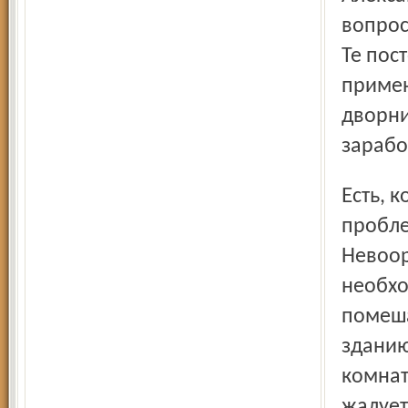
вопрос
Те пос
примен
дворни
зарабо
Есть, конечно же, у геронтологического центра и
пробле
Невоор
необхо
помеша
зданию
комнат
жалует