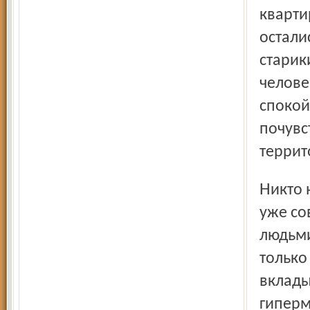
кварти
остали
старик
челове
спокой
почувс
террит
Никто не будет спорить о том, что подобные дома – это
уже со
людьми
только 
вклады
гиперм