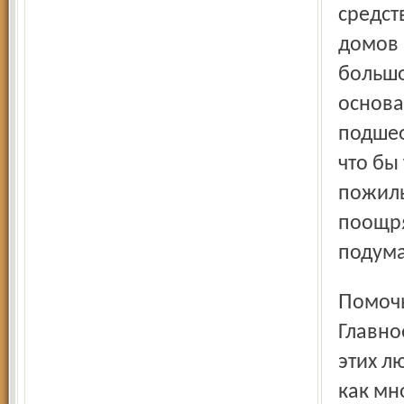
средст
домов 
большо
основа
подшеф
что бы
пожилы
поощря
подума
Помочь старикам в домах-интернатах совсем нетрудно.
Главно
этих л
как мн