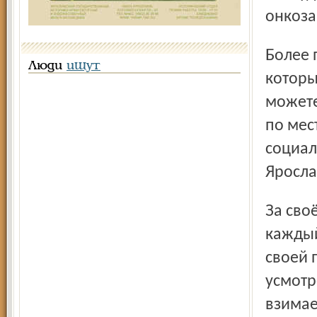
онкоза
Более подробную информацию о тех документах,
Люди
ищут
которы
можете
по мес
социал
Ярослав
За своё пребывание в доме–интернате проживающие
каждый
своей 
усмотр
взимае