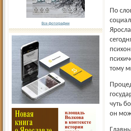
По словам заместителя директора департамента труда и
социал
Все фотографии
Яросла
сегодн
психон
психич
тому м
Процедура оформления престарелого человека в
госуда
чуть б
он мож
Главный специалист департамента труда и социальной