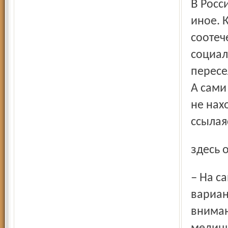
В России отношение к домам престарелых совершенно
иное. 
соотеч
социал
пересе
А сами
не нах
ссылая
здесь
– На самом же деле дом-интернат – это не худший
вариан
вниман