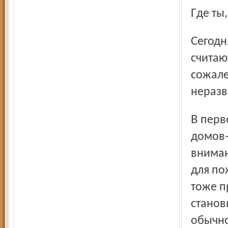
Где ты
Сегодня необходимо открывать частные дома-интернаты,
считаю
сожале
неразв
В первопрестольной вопросу строительства частных
домов-
вниман
для по
тоже п
станов
обычно