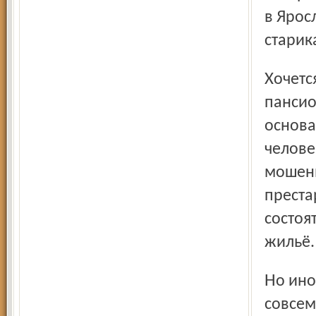
в Ярос
старик
Хочется надеяться, что в нашей области появятся частные
пансио
основа
челове
мошенн
преста
состоя
жильё.
Но иногда, чтобы поддер­жать старых и немощных людей,
совсем