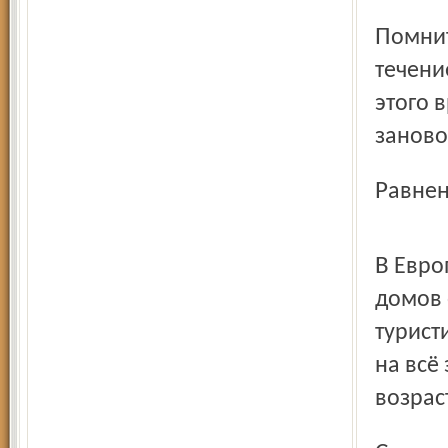
Помните, путёвка в дом-интернат действительна только в
течени
этого 
заново
Равне
В Европе очень развита система всевозможных клубов,
домов 
турист
на всё
возрас