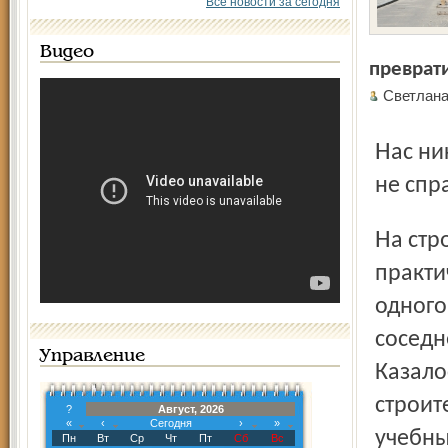
Все новости за сегодня
Видео
преврат
Светла
Нас н
не спр
На стройке жилого дома по улице Свердлова,
практи
одного
соседн
Управление
Казало
строит
?
Август, 2026
«
‹
Сегодня
›
»
учебны
Пн
Вт
Ср
Чт
Пт
Сб
Вс