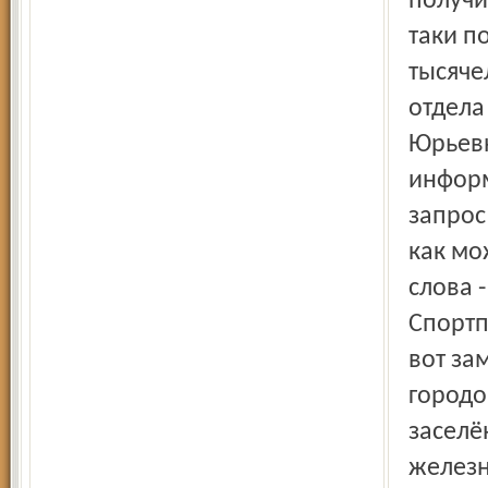
получи
таки п
тысяче
отдела
Юрьевн
информ
запрос
как мо
слова 
Спортп
вот за
городо
заселё
желез