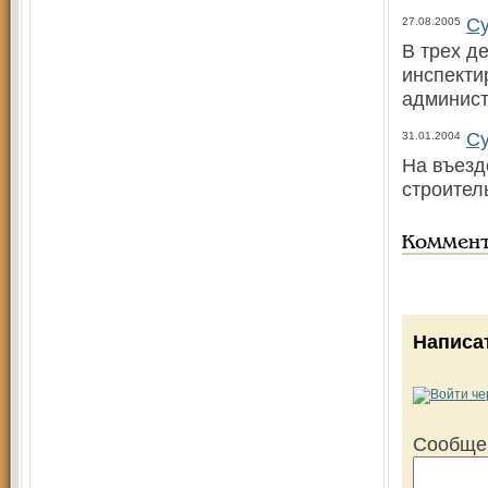
Су
27.08.2005
В трех д
инспекти
админист
Су
31.01.2004
На въезд
строител
Коммен
Написа
Сообще