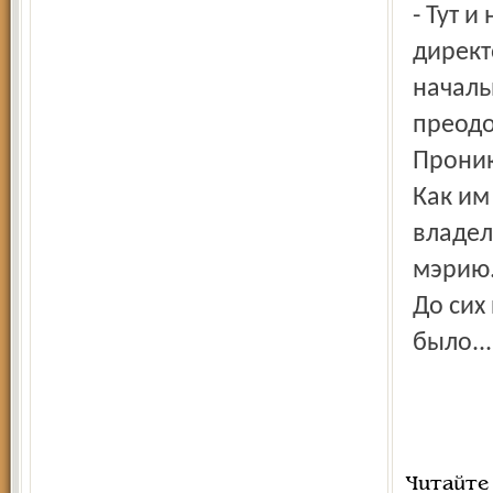
- Тут 
директ
началь
преодо
Проник
Как им
владел
мэрию
До сих 
было...
Читайте