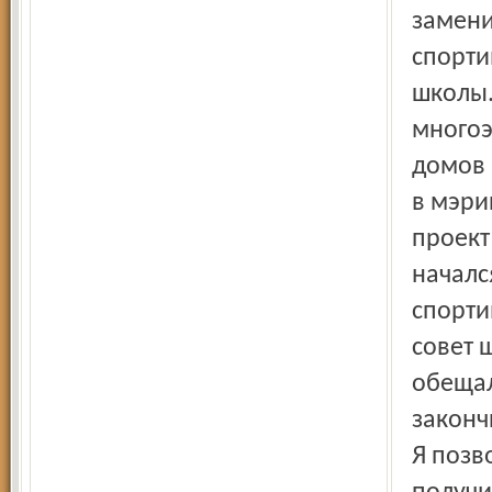
замени
спорти
школы.
многоэ
домов 
в мэри
проект
началс
спорти
совет 
обещал
законч
Я позв