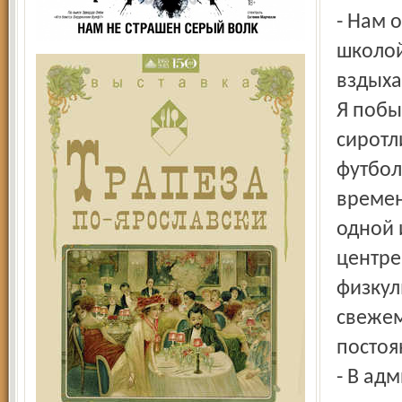
- Нам 
школой
вздыха
Я побы
сиротл
футбол
времен
одной 
центре
физкул
свежем
постоя
- В ад