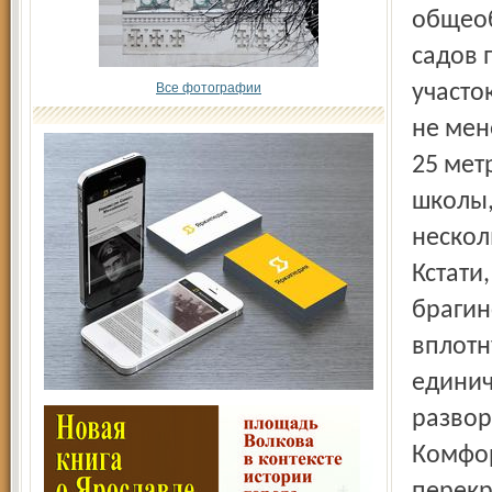
общеоб
садов 
Все фотографии
участо
не мен
25 мет
школы,
нескол
Кстати
брагин
вплотн
единич
развор
Комфор