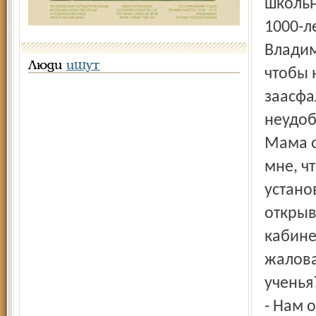
школьн
1000-л
Владим
Люди
ищут
чтобы 
заасфа
неудоб
Мама о
мне, ч
устано
открыв
кабине
жалова
ученья
- Нам 