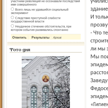
училис
участники революций не осознавали последствий
ими совершённого
здание
Всего лишь не удавшийся социальный
эксперимент
И толь
Следствие преступной слабости
государственной власти
прозву
Неудачное стечение обстоятельств, при
котором события развивались спонтанно
- Что т
Архив
строит
ли мы 
Фото дня
Мы пои
эпидем
рассто
Заведу
Федосе
эпидем
«Гигие