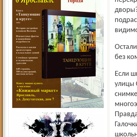
перекр
дворы?
подрас
видимо
Остал
без ко
Если школу № 71 можно всё-таки увидеть со стороны
улицы 
снимке
многоэ
Правда
Галочк
школьн