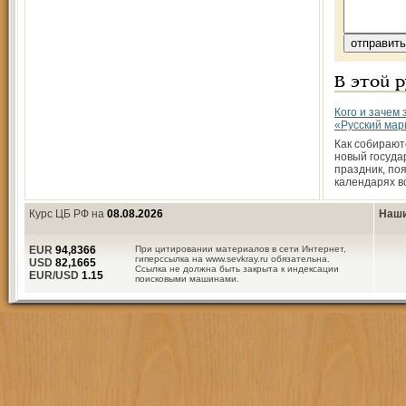
В этой 
Кого и зачем 
«Русский ма
Как собирают
новый госуда
праздник, по
календарях вс
Курс ЦБ РФ на
08.08.2026
Наши
EUR
94,8366
При цитировании материалов в сети Интернет,
гиперссылка на www.sevkray.ru обязательна.
USD
82,1665
Ссылка не должна быть закрыта к индексации
EUR/USD
1.15
поисковыми машинами.