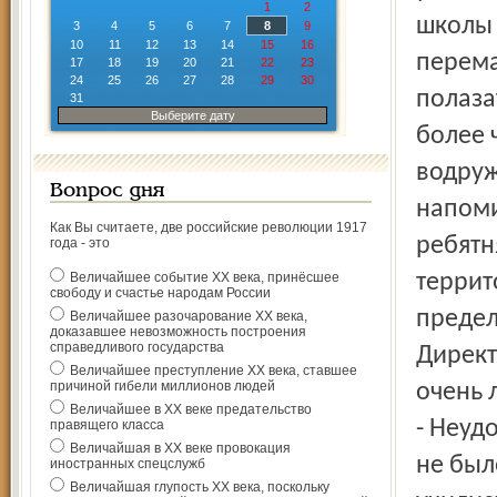
1
2
школы 
3
4
5
6
7
8
9
10
11
12
13
14
15
16
перема
17
18
19
20
21
22
23
24
25
26
27
28
29
30
полаза
31
Выберите дату
более 
водруж
Вопрос дня
напоми
Как Вы считаете, две российские революции 1917
ребятн
года - это
Величайшее событие ХХ века, принёсшее
террит
свободу и счастье народам России
предел
Величайшее разочарование ХХ века,
доказавшее невозможность построения
справедливого государства
Директ
Величайшее преступление ХХ века, ставшее
причиной гибели миллионов людей
очень 
Величайшее в ХХ веке предательство
- Неуд
правящего класса
Величайшая в ХХ веке провокация
не был
иностранных спецслужб
Величайшая глупость ХХ века, поскольку