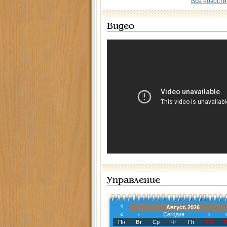
Все новости
Видео
Управление
?
Август, 2026
«
‹
Сегодня
›
Пн
Вт
Ср
Чт
Пт
Сб
В