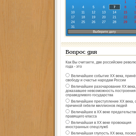
1
3
4
5
6
7
8
10
11
12
13
14
15
1
17
18
19
20
21
22
2
24
25
26
27
28
29
3
31
Выберите дату
Вопрос дня
Как Вы считаете, две российские револ
года - это
Величайшее событие ХХ века, прин
свободу и счастье народам России
Величайшее разочарование ХХ века,
доказавшее невозможность построения
справедливого государства
Величайшее преступление ХХ века, 
причиной гибели миллионов людей
Величайшее в ХХ веке предательств
правящего класса
Величайшая в ХХ веке провокация
иностранных спецслужб
Величайшая глупость ХХ века, поско