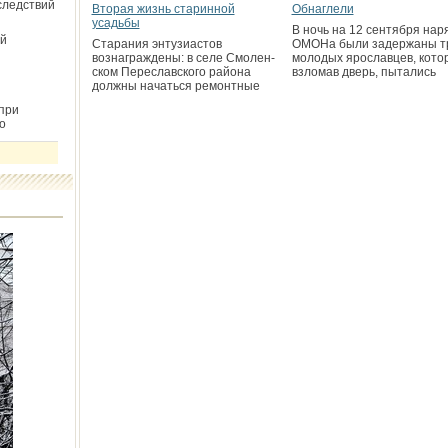
следствий
Вторая жизнь старинной
Обнаглели
усадьбы
В ночь на 12 сентября нар
й
Старания энтузиастов
ОМОНа были задержаны т
вознаграждены: в селе Смолен­
молодых ярославцев, кото
ском Переславского района
взломав дверь, пытались
должны начаться ремонтные
при
о