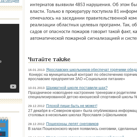
 за сегодня
интернатов выявили 4853 нарушения. Об этом 
власти. Только в прокуратуру поступила 81 инфор
отмечалось на заседании правительственной ком
реализации областных целевых программ. Так, об
садов от опасности пожаров говорит такой факт, 
автоматической пожарной сигнализацией и сист
Читайте также
Ярославских школьников обеспечат горячими обе
16.01.2013
Конкурс на муниципальный контракт по обеспечению горячи
ярославские предприятия ЗАО «Социальное питание»
Шахматной школе поставили шах?
10.01.2013
Праздничное новогоднее настроение тренерам и родителям 
специализированной детско-юношеской спортивной школы №
Плохой пищи быть не может!
29.12.2012
27 декабря в «Северном крае» была опубликована информац
столовых в нескольких школах Ярославля («Школьников
Пошехонцы лепят снеговиков
28.12.2012
В залах Пошехонского музея появились снеговики, сделанные
»
с