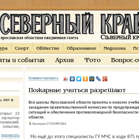
ура
Спорт
Общество
Образование
Медицина
Ис
аты и события
Архив
Фото
Вопрос-
Комментировать
Пожарные учиться разрешают
ь лет в
Все школы Ярославской области приняты к новому учебн
заседании правительственной комиссии по предупрежд
ситуаций и обеспечения противопожарной безопасности 
открыт 23
области.
 скульптор
пачинский.
Валерия СТОЛЯРОВА
 событию,
прочитать
Но ещё до этого специалисты ГУ МЧС в ходе 875 проверок детских садов, школ и