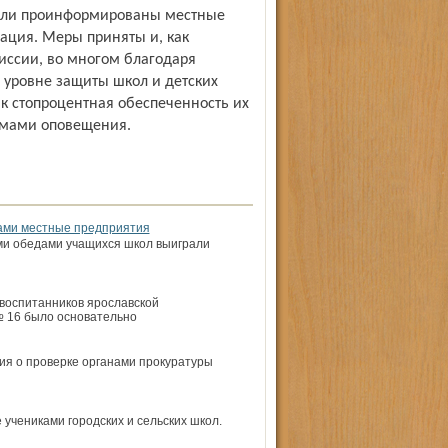
были проинформированы местные
мация. Меры приняты и, как
иссии, во многом благодаря
 уровне защиты школ и детских
как стопроцентная обеспеченность их
емами оповещения.
дами местные предприятия
ми обедами учащихся школ выиграли
воспитанников ярославской
 16 было основательно
ия о проверке органами прокуратуры
 учениками городских и сельских школ.