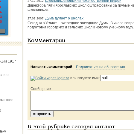
Школьников кормили некачественной пищей
27.12.2012
2
Директора пяти ярославских школ оштрафованы за грубые н
9
школьников.
6
3
Дума думает о школах
27.07.2007
0
Сегодня в Угличе – очередное заседание Думы. В числе вопро
подготовка город­ских и сельских школ к новому учебному году.
Комментарии
юции 1917
Написать комментарий
Подписаться на обновления
ёсшее
или введите имя:
Сообщение:
ставшее
о
В этой рубрике сегодня читают
льку