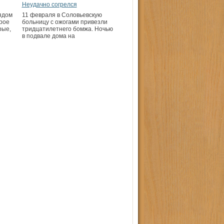
Неудачно согрелся
ядом
11 февраля в Соловьевскую
рое
больницу с ожогами привезли
рые,
тридцатилетнего бомжа. Ночью
в подвале дома на