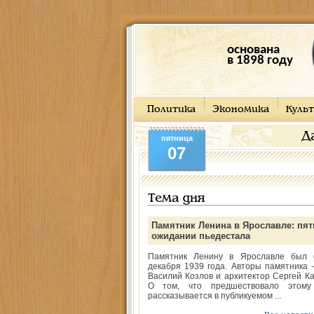
основана
в 1898 году
Политика
Экономика
Культ
Д
пятница
07
Тема дня
Памятник Ленина в Ярославле: пят
ожидании пьедестала
Памятник Ленину в Ярославле был 
декабря 1939 года. Авторы памятника -
Василий Козлов и архитектор Сергей Ка
О том, что предшествовало этому
рассказывается в публикуемом ...