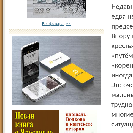
Недавн
едва н
Все фотографии
предсе
Впору 
кресть
«путём
«корен
иногда
Это оч
малень
трудно
многие
ситуац