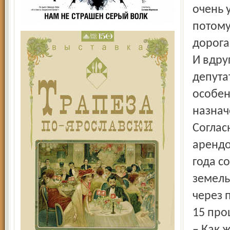
очень 
потому
дорогая
И вдру
депута
особен
назнач
Соглас
арендо
года с
земель
через 
15 про