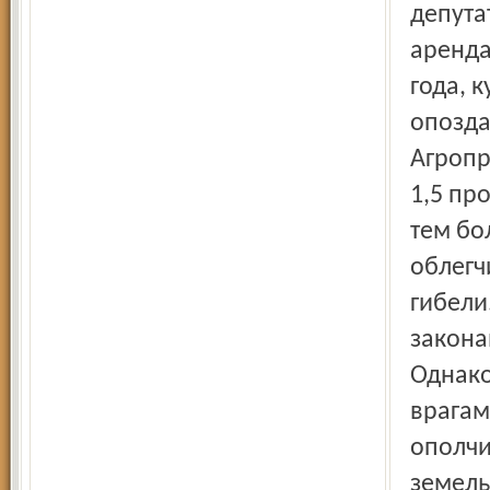
депута
аренда
года, к
опозда
Агропр
1,5 пр
тем бо
облегч
гибели
закона
Однако
врагам
ополчи
земель