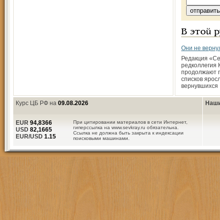
В этой 
Они не верну
Редакция «Се
редколлегия 
продолжают 
списков ярос
вернувшихся
Курс ЦБ РФ на
09.08.2026
Наши
EUR
94,8366
При цитировании материалов в сети Интернет,
гиперссылка на www.sevkray.ru обязательна.
USD
82,1665
Ссылка не должна быть закрыта к индексации
EUR/USD
1.15
поисковыми машинами.