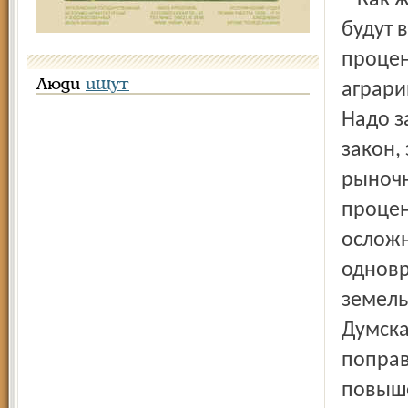
– Как 
будут 
процен
Люди
ищут
аграри
Надо з
закон,
рыночн
процен
осложн
одновр
земель
Думска
поправ
повыше