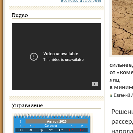
Все новости за сегодня
Видео
сильнее
от «ком
яиц
в миним
Евгени
Управление
Решение депутатов по «тихому» закону не на шутку
рассер
?
Август, 2026
«
‹
Сегодня
›
»
Пн
Вт
Ср
Чт
Пт
Сб
Вс
народа