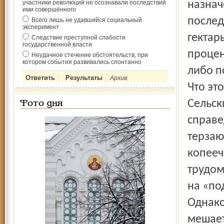
участники революций не осознавали последствий
назнач
ими совершённого
послед
Всего лишь не удавшийся социальный
эксперимент
гектар
Следствие преступной слабости
государственной власти
процен
Неудачное стечение обстоятельств, при
котором события развивались спонтанно
либо п
Архив
Что эт
Сельск
Фото дня
справе
терзаю
копееч
трудом 
на «по
Однако
мешает