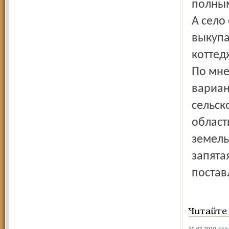
полным
А село
выкупа
коттед
По мне
вариан
сельск
област
земель
запята
постав
Читайте
10.02.2010