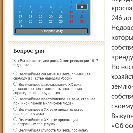
1
2
3
4
5
6
7
8
9
яросла
10
11
12
13
14
15
16
17
18
19
20
21
22
23
246 до
24
25
26
27
28
29
30
31
Недово
Выберите дату
которы
собств
Вопрос дня
аренду
Как Вы считаете, две российские революции 1917
года - это
Но нес
Величайшее событие ХХ века, принёсшее
хозяйс
свободу и счастье народам России
Величайшее разочарование ХХ века,
землю-
доказавшее невозможность построения
справедливого государства
собств
Величайшее преступление ХХ века, ставшее
причиной гибели миллионов людей
своему
Величайшее в ХХ веке предательство
правящего класса
Выкупн
Величайшая в ХХ веке провокация
иностранных спецслужб
«Об ос
Величайшая глупость ХХ века, поскольку