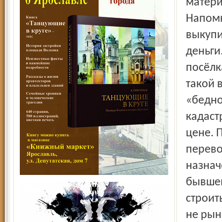
матери
Напомн
выкупи
деньги
посёлк
такой 
«бедно
кадаст
цене. 
перево
назнач
бывшем
строит
не рын