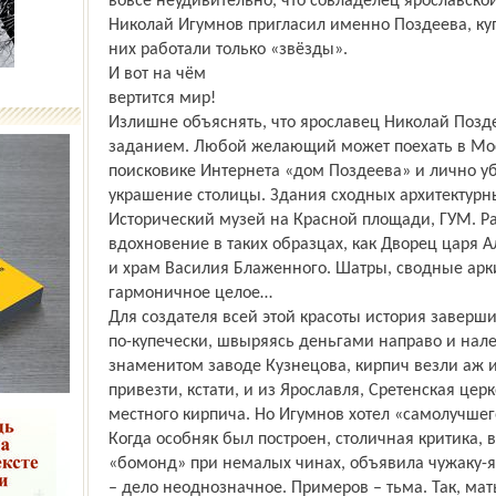
вовсе неудивительно, что со­владелец ярославск
Николай Игумнов пригласил именно Поздеева, куп
них работали только «звёзды».
И вот на чём
вертится мир!
Излишне объяснять, что ярославец Николай Позд
заданием. Любой желающий может поехать в Моск
поисковике Интернета «дом Поздеева» и лично убе
украшение столицы. Здания сходных архитектурн
Исторический музей на Красной площади, ГУМ. Ра
вдохновение в таких образцах, как Дворец царя
и храм Василия Блаженного. Шатры, сводные арки
гармоничное целое…
Для создателя всей этой красоты история заверши
по-купечески, швыряясь деньгами направо и нал
знаменитом заводе Кузнецова, кирпич везли аж 
привезти, кстати, и из Ярославля, Сретенская цер
местного кирпича. Но Игумнов хотел «самолучшег
Когда особняк был построен, столичная критика, 
«бомонд» при немалых чинах, объявила чужаку-яр
– дело неоднозначное. Примеров – тьма. Так, мат