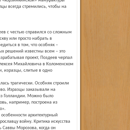
ой «корзинкинской» мануфактуры
цы всегда стремились, чтобы на
еев с честью справился со сложным
ву или просто набрать в
диться в том, что особняк –
ых решений известны всем – это
зрабатывая проект, Поздеев черпал
 Алексея Михайловича в Коломенском
, изразцы, слитые в одно
лась трагически. Особняк строили
ево. Изразцы заказывали на
из Голландии. Можно было
ковь, например, построена из
о».
в особенности архитектурный
ославцу войну. Критика искусства
ь Саввы Морозова, когда он