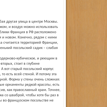
бая другая улица в центре Москвы.
ком, и воздух можно использовать
ублики Франция в РФ расположено
м и новом. Конечно, рядом с ними
ва считается территорией Франции,
енький посольский садик – слабая
модерново-кубическое, и реющим в
вторых, стоит в глубине
 А вот старый посольский корпус
то есть всей стеной. И потому эта
дной. Форма у стены очень сложная:
ые орнаменты редкой красоты, есть
сив, как православный храм. Точнее,
ка со шваброй, чтобы хотя бы раз в
ы во французском посольстве не