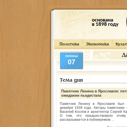
основана
в 1898 году
Политика
Экономика
Культ
Д
пятница
07
Тема дня
Памятник Ленина в Ярославле: пят
ожидании пьедестала
Памятник Ленину в Ярославле был 
декабря 1939 года. Авторы памятника -
Василий Козлов и архитектор Сергей Ка
О том, что предшествовало этому
рассказывается в публикуемом ...