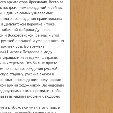
го архитектора Ярославля. Всего за
к по­строил немало зданий и сейчас
ры. Один из самых узнаваемых
вского возле здания правительства
 в Депутатском переулке – тоже.
а табачной фабрики Дунаева.
й и Воскресенской (сейчас – угол
 русской стариной и умел органично
архитектуры. Во времена
тва») Николая Поздеева в моду
а украшали изразцами, шатрами,
ных теремов. Это был не просто
ом попытка возрождения русской
скую старину, русские сказки и
оенных, впоследствии получившие
сской армии художником Васнецовым
одорусским» стиль прозвали снобы
назвать «ярким русским», подобно
л и глубоко понимал этот стиль, и