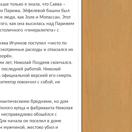
ьше только я знала, что Савва –
ости Парижа, Эйфелевой башни был
е люди, как Золя и Мопассан. Этот
того, как она высилась над Парижем
 столичного «генералитета» с
яка Игумнов поступил «чисто по
смотренные расходы и отказался их
зорён.
ми лет, Николай Поздеев скончался.
 последней работой. Николай
а официальной версией его смерти.
итектор покончил с собой, не
омантическими бреднями, но дом
щённого купца и фабриканта Николая
и несправедливо обошёлся с
Для начала он поселил в доме
им мужчиной, жестоко убил и