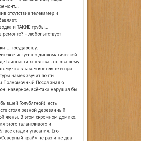
 ремонт…
ив отсутствие телекамер и
авляет:
оводка и ТАКИЕ трубы…
 в ремонте? – любопытствует
жит… государству.
уитское искусство дипломатической
 де Глиннасти хотел сказать «вашему
отому что в таком контексте и при
туры намёк звучит почти
и Полномочный Посол знал о
он, наверное, всё-таки нарушил бы
(бывшей Голубятной), есть
есте стоял резной деревянный
ой жены. В этом скромном домике,
ия этого талантливого и
л все стадии угасания. Его
Северный край» не раз и не два