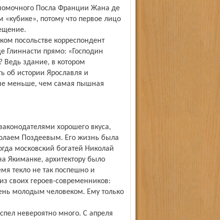
номочного Посла Франции Жана де
 «кубике», потому что первое лицо
ещение.
ком посольстве корреспондент
де Глиннасти прямо: «Господин
? Ведь здание, в котором
ь об истории Ярославля и
 не меньше, чем самая пышная
аконодателями хорошего вкуса,
колаем Поздеевым. Его жизнь была
когда московский богатей Николай
на Якиманке, архитектору было
емя текло не так поспешно и
 из своих героев-современников:
нь молодым человеком. Ему только
спел невероятно много. С апреля