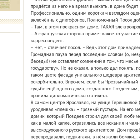
придётся из него на время выехать, в доме будет
Профессионально, одним коротким взглядом оцен
включённых диктофонов, Полномочный Посол доб
– Там, в этом прекрасном доме, ТАКАЯ электропр
– А французская сторона примет какое-то участие
корреспондент.
– Нет, – отвечает посол. – Ведь этот дом принадле
Громадная пауза перед последним словом (о, иез
беседы!) не оставляет сомнений в том, что месье
государству». Но не сказал, а только дал понять, п
таком цвете фасада уникального шедевра архитек
оскорбительно. Впрочем, если бы Чрезвычайный 
судьбе ещё одного дома, созданного Поздеевым, 
правила дипломатического этикета.
В самом центре Ярославля, на улице Терешковой 
уродливая «плешка» – грязный пустырь. На его м
домик, который Поздеев строил для своей любим
как в малой капле, отразились все искания и чаян
высокодуховного русского архитектора. Дом прошё
перепродавали, поджигали, в нём жили бомжи… «