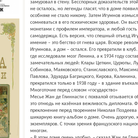
замуровал в стену. Бесспорных доказательств эт
не осталось, но легенды гласят, что в доме по­яви
особняке не стало никому. Затем Игумнов измысли
сомневаться в его психическом здоровье. Он выс
монетами с профилем императора, и любой гость
самодержца. Есть версия, что спешный отъезд И
имение – это бегство от гнева царя. Вскоре рев
Игумнова, а дом – остался. Его превратили в клуб
где исследовали мозг Ленина, а к 1934 году сост
замечательных людей: Клары Цеткин, Цурюпы, Лу
Собинова, Маяковского, Станиславского, Максима
Павлова, Эдуарда Багрицкого, Кирова, Калинина,
прекратился только в 1938 году – в здание въехал
Многоточие перед словом «государство»
Месье Жан де Глиннасти с похвалой отзывается об
это отнюдь не казённая вежливость дипломата. 
преклонение перед творением Николая Поздеева –
шикарную книгу-альбом о доме. Очень дорогую, к
экземпляров. С точки зрения французского национ
многом.
– В этом доме очень удобно, – сказал Жан де Гли