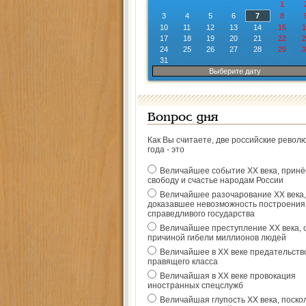
1
3
4
5
6
7
8
10
11
12
13
14
15
1
17
18
19
20
21
22
2
24
25
26
27
28
29
3
31
Выберите дату
Вопрос дня
Как Вы считаете, две российские револ
года - это
Величайшее событие ХХ века, прин
свободу и счастье народам России
Величайшее разочарование ХХ века,
доказавшее невозможность построения
справедливого государства
Величайшее преступление ХХ века, 
причиной гибели миллионов людей
Величайшее в ХХ веке предательств
правящего класса
Величайшая в ХХ веке провокация
иностранных спецслужб
Величайшая глупость ХХ века, поско