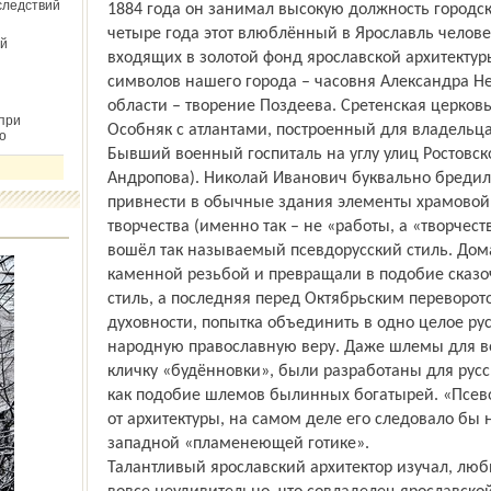
следствий
1884 года он занимал высокую должность городско
четыре года этот влюблённый в Ярославль челове
й
входящих в золотой фонд ярославской архитекту
символов нашего города – часовня Александра Не
области – творение Поздеева. Сретенская церковь
при
Особняк с атлантами, построенный для владельц
о
Бывший военный госпиталь на углу улиц Ростовско
Андропова). Николай Иванович буквально бредил
привнести в обычные здания элементы храмовой 
творчества (именно так – не «работы, а «творчес
вошёл так называемый псевдорусский стиль. Дом
каменной резьбой и превращали в подобие сказоч
стиль, а последняя перед Октябрьским переворот
духовности, попытка объединить в одно целое рус
народную православную веру. Даже шлемы для в
кличку «будённовки», были разработаны для ру
как подобие шлемов былинных богатырей. «Псев
от архитектуры, на самом деле его следовало бы 
западной «пламенеющей готике».
Талантливый ярославский архитектор изучал, люби