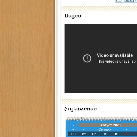
Все новости
Видео
Управление
?
Август, 2026
«
‹
Сегодня
›
Пн
Вт
Ср
Чт
Пт
Сб
В