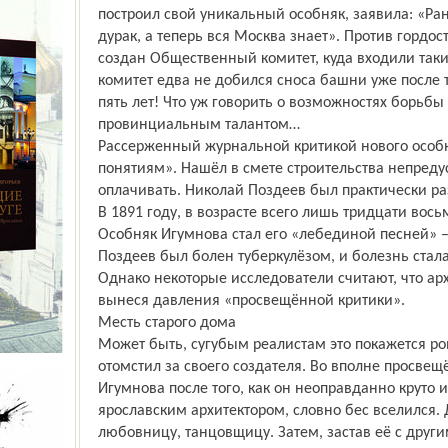
построил свой уникальный особняк, заявила: «Ран
дурак, а теперь вся Москва знает». Против горд
создан Общественный комитет, куда входили таки
комитет едва не добился сноса башни уже после 
пять лет! Что уж говорить о возможностях борьбы
провинциальным талантом…
Рассерженный журнальной критикой нового особн
понятиям». Нашёл в смете строительства непреду
оплачивать. Николай Поздеев был практически ра
В 1891 году, в возрасте всего лишь тридцати вось
Особняк Игумнова стал его «лебединой песней» –
Поздеев был болен туберкулёзом, и болезнь стал
Однако некоторые исследователи считают, что арх
вынеся давления «просвещённой критики».
Месть старого дома
Может быть, сугубым реалистам это покажется р
отомстил за своего создателя. Во вполне просве
Игумнова после того, как он неоправданно круто 
ярославским архитектором, словно бес вселился. 
любовницу, танцовщицу. Затем, застав её с друг