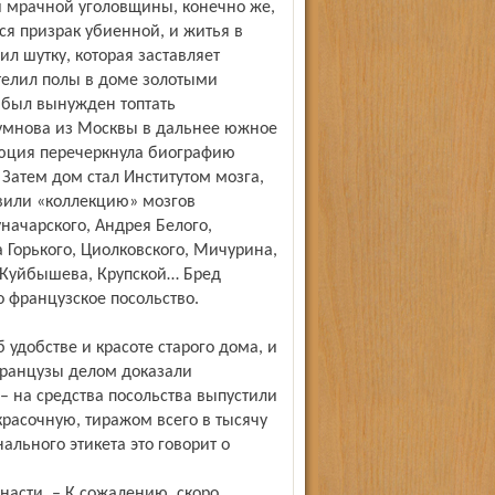
ой мрачной уголовщины, конечно же,
лся призрак убиенной, и житья в
л шутку, которая заставляет
телил полы в доме золотыми
 был вынужден топтать
гумнова из Москвы в дальнее южное
олюция перечеркнула биографию
. Затем дом стал Институтом мозга,
авили «коллекцию» мозгов
начарского, Андрея Белого,
 Горького, Циолковского, Мичурина,
 Куйбышева, Круп­ской… Бред
о французское посольство.
 удобстве и красоте старого дома, и
Французы делом доказали
 на средства посольства выпустили
расочную, тиражом всего в тысячу
ального этикета это говорит о
ннасти. – К сожалению, скоро