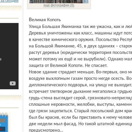
 за сегодня
еще фотографии (6)
Великая Копоть
Улица Большая Якиманка так же ужасна, как и лю
Деревья уничтожены как класс, машины идут пото
в качестве химического оружия. Посольство Респ
на Большой Якиманке, 45, в двух зданиях – старо
растут деревья (юридически территория посольст
может потому их ещё и не вырубили). Однако мал
защита от Великой Копоти. Не спасает.
Новое здание страдает меньше. Во-первых, оно 
воздухе выхлопным газам просто негде осесть. Во-
дипломатического подворья, на улицу не выходит.
встречает тлетворное дыхание мегаполиса грудью, 
грудь-стена выглядит серой, грязновато-непригля
сплошные неровности, желобки, выступы, каменн
где грязи зацепиться. Старый посольский дом кра
был бы красив, если бы приставить к нему челове
две недели мыл фасад. Но такой штатной единиц
»
с
преду­смотрено…