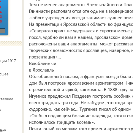
2
Тем не менее апартаменты Чрезвычайного и Пол
9
Глиннасти располагаются отнюдь не в модерновом
6
3
любого учреждения всегда занимает лучшее пом
0
На презентации Ярославской области во французс
«Северного края» не удержался и спросил месье 
посол, удобно ли вам в нашем, ярославском доме
расположены ваши апартаменты, может рассказат
творческих возможностях ярославцев, наверное,
презентация»…
юции 1917
Влюблённый
в Ярославль
ёсшее
Облюбованный послом, а французы всегда были з
дом был построен ярослав­ским архитектором Ни
стремительной и яркой, как комета. В 1888 году, 
Игумнов предложил Поздееву построить особняк 
ставшее
всего тридцать три года. Не забудем, что тогда вр
судорожно, как сейчас… Тургенев писал об одном
о
«Он был подающим большие надежды, хотя и оче
исполнилось тридцать восемь».
Почти юный по меркам того времени архитектор у
льку