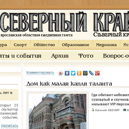
ура
Спорт
Общество
Образование
Медицина
Ис
аты и события
Архив
Фото
Вопрос-
Комментировать
Дом как малая капля таланта
ь лет в
Где обитают небожит
суховатый и скучнова
называют VIP-персоны
открыт 23
 скульптор
Евгений АВЕНИР
В
пачинский.
 событию,
прочитать