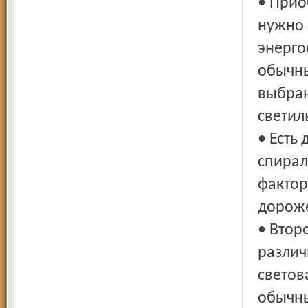
• Прио
нужно 
энерго
обычны
выбран
светил
• Есть
спирал
фактор
дороже
• Втор
различ
светов
обычны