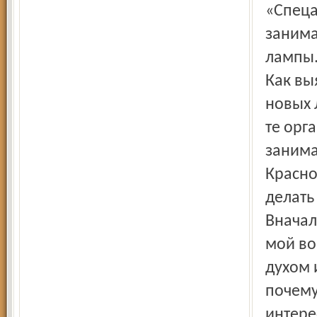
«Спеца
занима
лампы
Как вы
новых 
те орг
занима
Красно
делать
Вначал
мой во
духом 
почему
интере