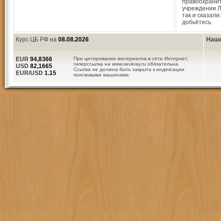
правоохрани
учреждении 
так и сказали
добьётесь
Курс ЦБ РФ на
08.08.2026
Наши
EUR
94,8366
При цитировании материалов в сети Интернет,
гиперссылка на www.sevkray.ru обязательна.
USD
82,1665
Ссылка не должна быть закрыта к индексации
EUR/USD
1.15
поисковыми машинами.