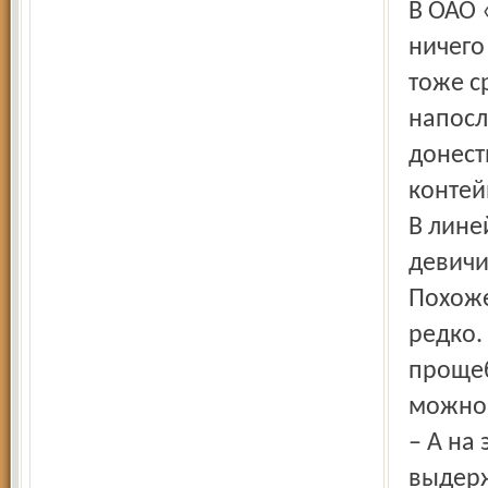
В ОАО 
ничего
тоже с
напосл
донест
контей
В лине
девичи
Похоже
редко.
прощеб
можно 
– А на 
выдер