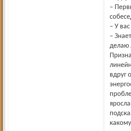
– Перв
собесе
– У ва
– Знае
делаю 
Призна
линейн
вдруг 
энерго
пробле
яросла
подска
какому