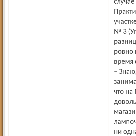
случае
Практи
участк
№ 3 (У
разниц
ровно 
время 
– Знаю
занима
что на
доволь
магази
лампоч
ни одн