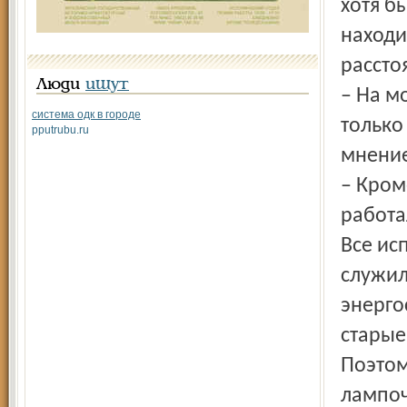
хотя б
находи
рассто
Люди
ищут
– На м
система одк в городе
только
pputrubu.ru
мнение
– Кром
работа
Все ис
служил
энерго
старые
Поэтом
лампоч