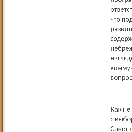
програ
ответс
что по
развит
содерж
небреж
нагляд
коммун
вопрос
Как н
с выб
Совет 