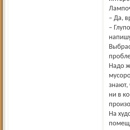
Лампоч
– Да, 
– Глуп
напишу
Выбрас
пробле
Надо ж
мусоро
знают,
ни в к
произо
На худ
помещ