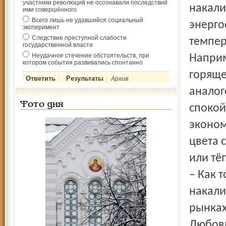
участники революций не осознавали последствий
накали
ими совершённого
Всего лишь не удавшийся социальный
энерго
эксперимент
Следствие преступной слабости
темпер
государственной власти
Неудачное стечение обстоятельств, при
Наприм
котором события развивались спонтанно
горяще
Архив
аналог
Фото дня
спокой
эконом
цвета 
или тё
– Как 
накали
рынках
Любовь