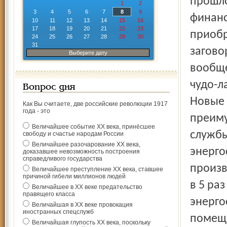
прошло
1
2
3
4
5
6
7
8
9
финанс
10
11
12
13
14
15
16
17
18
19
20
21
22
23
приобр
24
25
26
27
28
29
30
31
загово
Выберите дату
вообще
чудо-л
Вопрос дня
Новые
Как Вы считаете, две российские революции 1917
года - это
преиму
Величайшее событие ХХ века, принёсшее
службы
свободу и счастье народам России
Величайшее разочарование ХХ века,
энерго
доказавшее невозможность построения
справедливого государства
произв
Величайшее преступление ХХ века, ставшее
причиной гибели миллионов людей
в 5 ра
Величайшее в ХХ веке предательство
правящего класса
энерго
Величайшая в ХХ веке провокация
иностранных спецслужб
помеще
Величайшая глупость ХХ века, поскольку