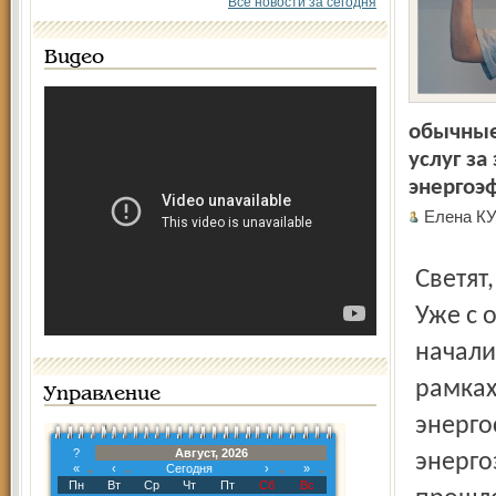
Все новости за сегодня
Видео
обычные
услуг з
энергоэ
Елена К
Светят
Уже с 
начали
рамках
Управление
энерго
?
Август, 2026
энерго
«
‹
Сегодня
›
»
Пн
Вт
Ср
Чт
Пт
Сб
Вс