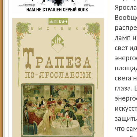
Яросла
Вообще
распре
ламп н
свет и
энерго
площад
света 
глаза.
энерго
искусс
защиты
что са