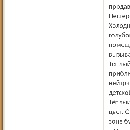
продав
Нестер
Холодн
голубо
помеще
вызыва
Тёплый
прибли
нейтра
детско
Тёплый
цвет. 
зоне б