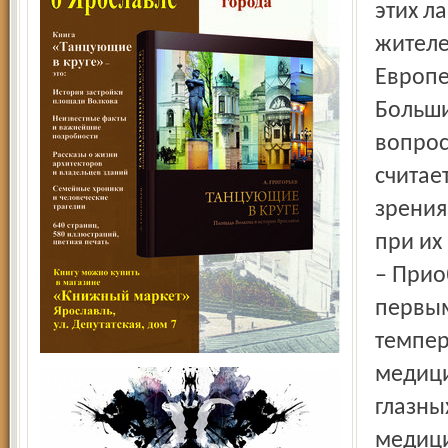
этих л
жителе
Европе 
Больши
вопрос
считае
зрения
при их
– Прио
первым
темпер
медици
глазны
медици