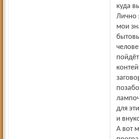
куда в
Лично 
мои зн
бытовы
челове
пойдёт
контей
загово
позабо
лампоч
для эт
и внук
А вот 