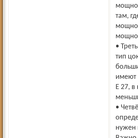
мощнос
там, г
мощнос
мощнос
• Трет
тип цо
больши
имеют 
Е 27, 
меньши
• Четв
опреде
нужен 