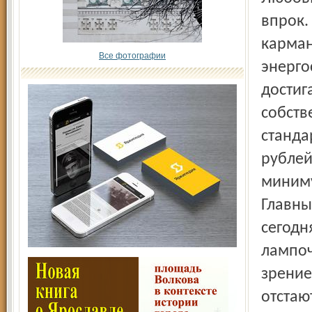
впрок.
карман
Все фотографии
энерго
достиг
собств
станда
рублей
миниму
Главны
сегодн
лампоч
зрение
отстаю