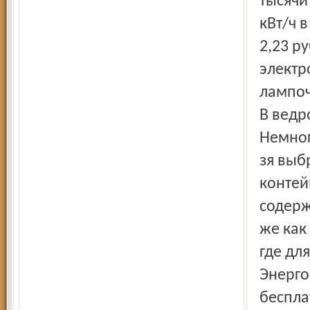
тысячи 
кВт/ч 
2,23 р
электр
лампоч
В ведр
Немног
зя выб
контей
содерж
же как
где дл
Энерго
беспла