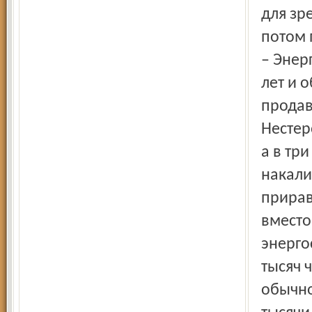
для зр
потом 
– Энер
лет и 
продав
Нестер
а в тр
накали
прирав
вместо
энерго
тысяч 
обычно