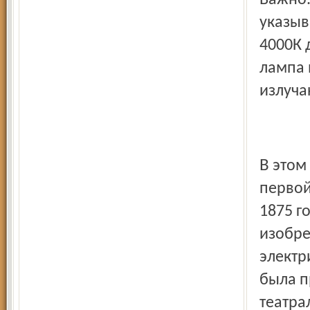
Важно.
указыв
4000К 
лампа 
излуча
В этом году исполняется 135 лет с момента изобретения
первой
1875 г
изобре
электр
была п
театра