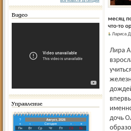
Все новости за сегодня
Видео
месяц п
что-то о
Лариса 
Лира Анатольевна рано стала самостоятельной, её
взросл
учитьс
железн
дождей
впервы
Управление
именно
дочь О
?
Август, 2026
«
‹
Сегодня
›
»
образо
Пн
Вт
Ср
Чт
Пт
Сб
Вс