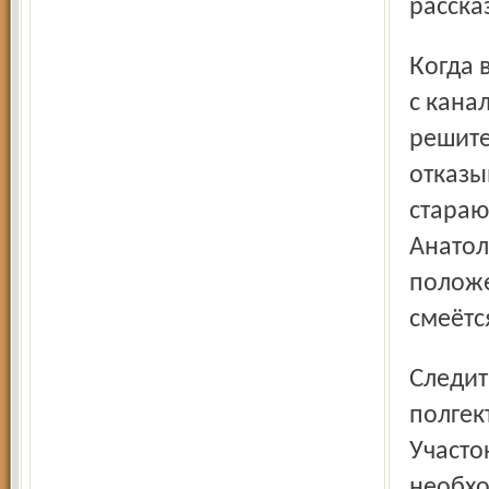
расска
Когда возникают какие-то проблемы (недавно, например,
с кана
решите
отказы
стараю
Анатол
положе
смеётс
Следить за чистотой и порядком на немалом, в
полгек
Участо
необхо