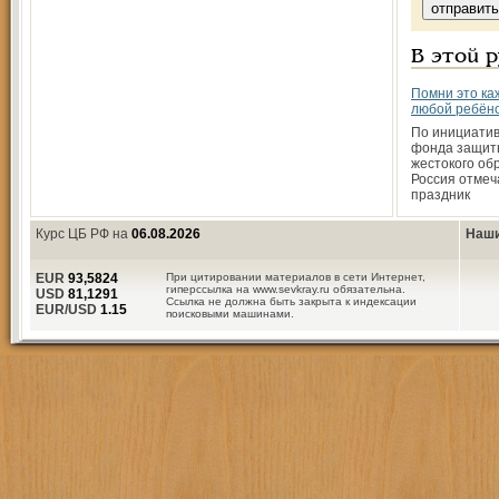
В этой 
Помни это ка
любой ребёнок
По инициати
фонда защит
жестокого об
Россия отмеч
праздник
Курс ЦБ РФ на
06.08.2026
Наши
EUR
93,5824
При цитировании материалов в сети Интернет,
гиперссылка на www.sevkray.ru обязательна.
USD
81,1291
Ссылка не должна быть закрыта к индексации
EUR/USD
1.15
поисковыми машинами.