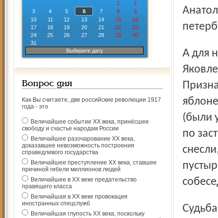
1
2
Анатол
3
4
5
6
7
8
9
10
11
12
13
14
15
16
петерб
17
18
19
20
21
22
23
24
25
26
27
28
29
30
31
А для нашей героини до боли родным было и остаётся
Выберите дату
Яковле
Вопрос дня
Призна
яблоне
Как Вы считаете, две российские революции 1917
года - это
(были 
Величайшее событие ХХ века, принёсшее
свободу и счастье народам России
по зас
Величайшее разочарование ХХ века,
доказавшее невозможность построения
снесли
справедливого государства
Величайшее преступление ХХ века, ставшее
пустыр
причиной гибели миллионов людей
Величайшее в ХХ веке предательство
собесе
правящего класса
Величайшая в ХХ веке провокация
иностранных спецслужб
Судьба не баловала Лиру Анатольевну. Несмотря на то,
Величайшая глупость ХХ века, поскольку