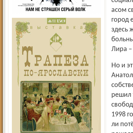
социал
асом с
город 
здесь 
больны
Лира –
Но и это ещё не всё. Вот уже десять лет без малого Лира
Анатол
собств
решил 
свобод
1998 г
ли пот