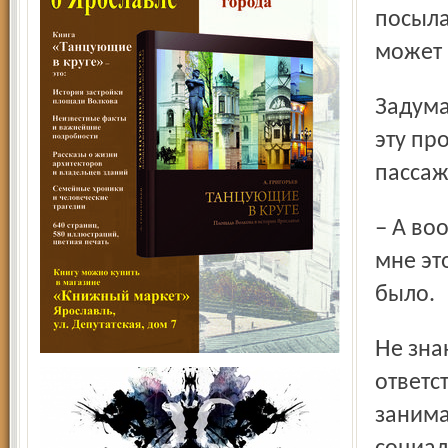
посыла
может 
Задумавшись на мгновение, моя собеседница завершает
эту пр
пассаж
– А вообще-то я авантюристка, каких поискать. Не будь во
мне эт
было.
Не знаю, как авантюризма, а вот решительности и
ответс
занима