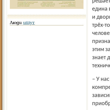
решает
едина 
и дворн
Люди
ищут
трёх-т
челове
призна
этим з
знает 
технич
– У нас всё своё – сварочный аппарат, три насоса,
компре
зависи
приобр