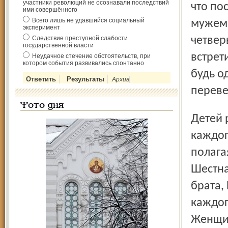
участники революций не осознавали последствий
что по
ими совершённого
Всего лишь не удавшийся социальный
мужем,
эксперимент
Следствие преступной слабости
четвер
государственной власти
встрет
Неудачное стечение обстоятельств, при
котором события развивались спонтанно
будь о
Архив
переве
Фото дня
Детей растит одна, в глубине души не нарадуется на
каждог
полага
Шестна
брата, 
каждог
Женщин