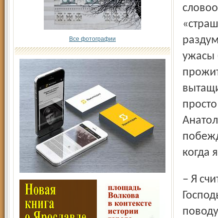
словоо
«страш
раздум
Все фотографии
ужасы 
прожит
вытащи
просто
Анатол
побежд
когда 
– Я считаю, что все мои дети, кроме Оли, от Бога. Это
Господ
поводу