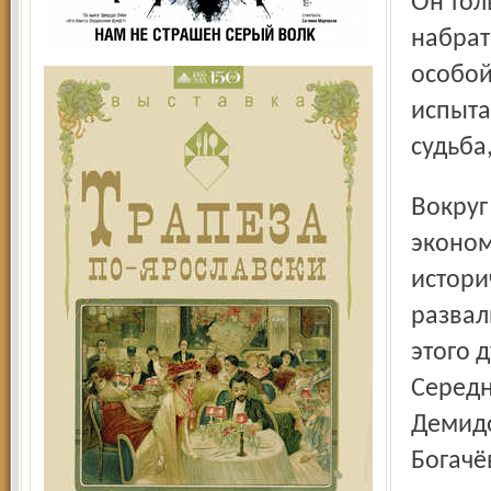
Он только что выписался из больницы – и тут же к дубу,
набрат
особой
испыта
судьба
Вокруг кроме здания Всесоюзного заочного финансово-
эконом
истори
развал
этого 
Середн
Демидо
Богачё