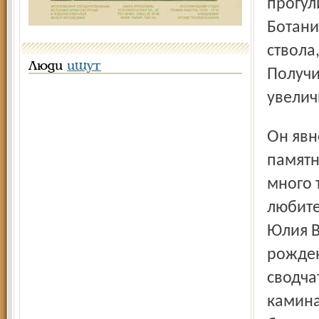
прогул
Ботани
ствола
Люди
ищут
Получи
увелич
Он явно имел родство с красивым зданием ВЗФЭИ,
памятн
много 
любите
Юлия В
рожден
сводча
камина