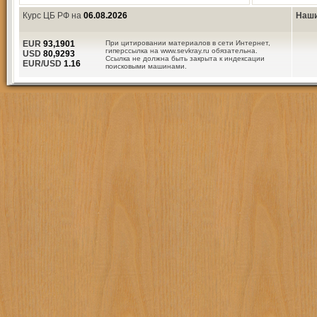
Курс ЦБ РФ на
06.08.2026
Наши
EUR
93,1901
При цитировании материалов в сети Интернет,
гиперссылка на www.sevkray.ru обязательна.
USD
80,9293
Ссылка не должна быть закрыта к индексации
EUR/USD
1.16
поисковыми машинами.