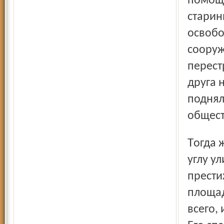
помощи
старин
освобо
сооруж
перест
друга 
поднял
общест
Тогда же шла борьба и за другое дерево, неподалёку. На
углу у
прести
площад
всего,