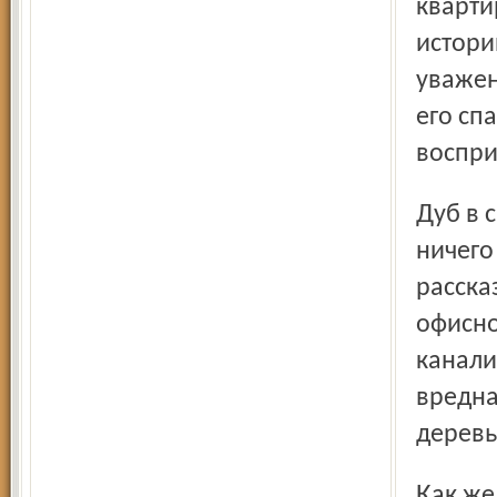
кварти
истори
уважен
его сп
воспри
Дуб в сквере тоже растёт понемногу. Вроде бы сейчас ему
ничего
расска
офисно
канали
вредна
деревь
Как же деревья беззащитны перед человеческой