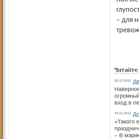
глупос
– для 
тревож
Читайте
Дв
26.12.2012
Наверное
огромный
вход в п
До
15.12.2012
«Такого 
празднич
– В мэри