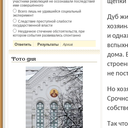
щепки 
участники революций не осознавали последствий
ими совершённого
Всего лишь не удавшийся социальный
эксперимент
Дуб жил на территории частного владения, возле дома
Следствие преступной слабости
хозяин
государственной власти
Неудачное стечение обстоятельств, при
и одна
котором события развивались спонтанно
вспыхн
Архив
дома. 
Фото дня
строен
не пос
Но хозяин вышел из себя. Не уразумел, кто его спас.
Срочно
соб­ств
Так что поражённые путешественники только молча