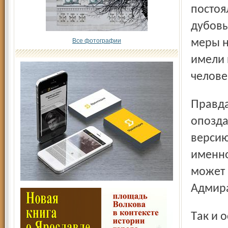
постоя
дубовы
Все фотографии
меры н
имели 
челове
Правда, хозяин дома всё-таки испугался – понял с
опозда
версию
именно
может 
Адмира
Так и осталось только груст­ное воспоминание о дереве,