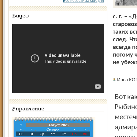
Все новости за сегодня
Видео
с. г. – 
старовоз
таких вс
след. Чт
всегда п
потому 
не убежа
Инна К
Вот какая история случилась нынешним летом в
Рыбинс
Управление
местеч
?
Август, 2026
адмира
«
‹
Сегодня
›
»
Пн
Вт
Ср
Чт
Пт
Сб
Вс