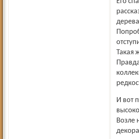
Его сп
расска
дерева
Попроб
отступ
Такая 
Правда
коллек
редкос
И вот прошёл десяток лет. Дуб на углу Кооперативной за
высоко
Возле 
декора