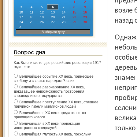
предан
1
2
3
4
5
6
7
8
9
возле 
10
11
12
13
14
15
16
17
18
19
20
21
22
23
назад 
24
25
26
27
28
29
30
31
Выберите дату
Однажды в администрации района образовалась
неболь
Вопрос дня
особые
Как Вы считаете, две российские революции 1917
деревь
года - это
Величайшее событие ХХ века, принёсшее
знамен
свободу и счастье народам России
неприг
Величайшее разочарование ХХ века,
доказавшее невозможность построения
справедливого государства
пробир
Величайшее преступление ХХ века, ставшее
причиной гибели миллионов людей
селени
Величайшее в ХХ веке предательство
велика
правящего класса
Величайшая в ХХ веке провокация
только
иностранных спецслужб
Величайшая глупость ХХ века, поскольку