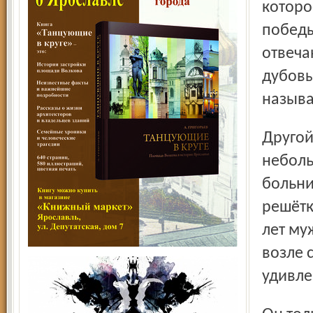
которо
победы
отвеча
дубовы
называт
Другой дуб, ровесник рыбинского, стоит и сейчас в
неболь
больни
решётк
лет му
возле 
удивле