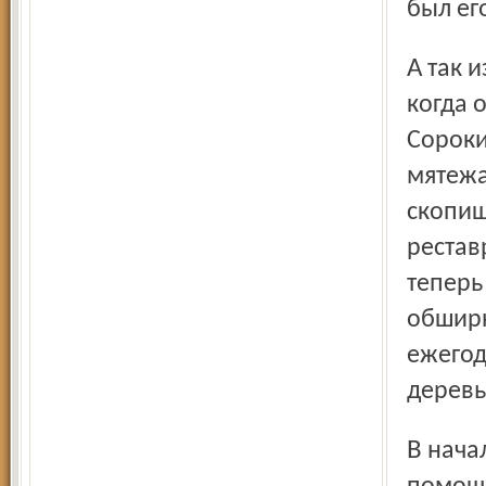
был ег
А так известен лишь более поздний этап истории дома,
когда 
Сороки
мятежа
скопищ
рестав
теперь
обширн
ежегод
деревь
В начале нашего века дуб опять нуждался в срочной