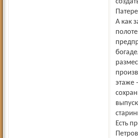
создат
Патере
А как 
полоте
предпр
богаде
размес
произв
этаже 
сохран
выпуск
старин
Есть п
Петров