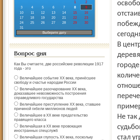
освобо
1
2
3
4
5
6
7
8
9
отстаи
10
11
12
13
14
15
16
17
18
19
20
21
22
23
побежд
24
25
26
27
28
29
30
31
Выберите дату
сегодн
В цент
Вопрос дня
деревя
городе
Как Вы считаете, две российские революции 1917
года - это
количе
Величайшее событие ХХ века, принёсшее
свободу и счастье народам России
отноше
Величайшее разочарование ХХ века,
доказавшее невозможность построения
перече
справедливого государства
Величайшее преступление ХХ века, ставшее
приме
причиной гибели миллионов людей
Величайшее в ХХ веке предательство
Не так
правящего класса
судьбо
Величайшая в ХХ веке провокация
иностранных спецслужб
стал у
Величайшая глупость ХХ века, поскольку