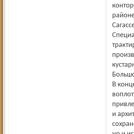
контор
районе
Сагасс
Специа
тракти
произв
кустар
Большо
В конц
воплот
привле
и архи
сохран