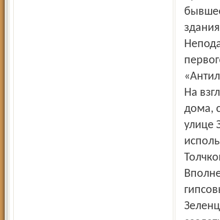
бывшее
здания
Непода
первог
«Антил
На взг
дома, 
улице 
исполь
Толчко
Вполне
гипсов
Зеленц