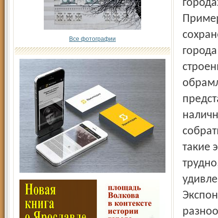
города
Пример
сохран
Все фотографии
города
строен
обрамл
предст
наличн
собрат
такие 
трудно
удивле
Экспон
разноо