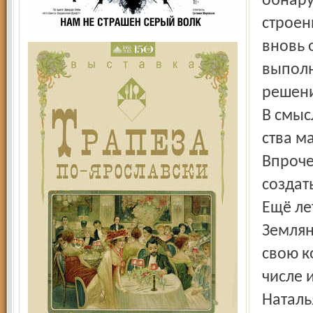
обнару
строен
вновь 
выполн
решени
В смыс
ства м
Впроче
создат
Ещё ле
Землян
свою к
числе 
Наталь