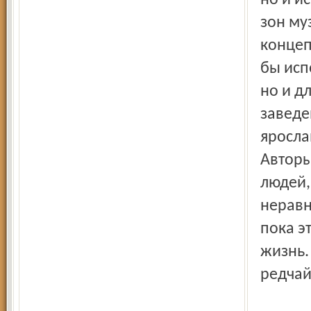
но и и
зон му
концеп
бы исп
но и д
заведе
яросла
Авторы
людей,
неравн
пока э
жизнь.
редчай