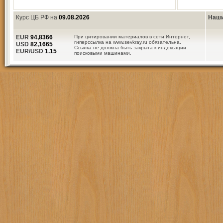
Курс ЦБ РФ на
09.08.2026
Наши
EUR
94,8366
При цитировании материалов в сети Интернет,
гиперссылка на www.sevkray.ru обязательна.
USD
82,1665
Ссылка не должна быть закрыта к индексации
EUR/USD
1.15
поисковыми машинами.