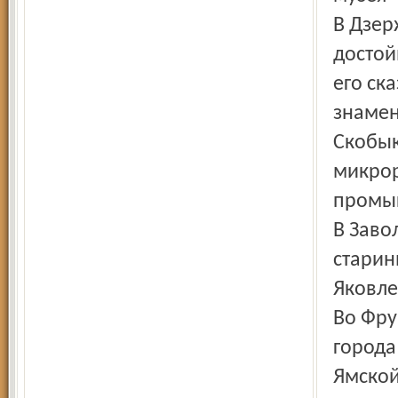
В Дзер
достой
его ск
знамен
Скобык
микрор
промы
В Заво
старин
Яковле
Во Фру
города
Ямской