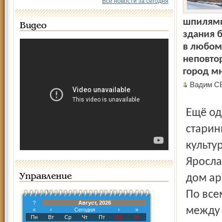
Все новости за сегодня
шпилями
Видео
здания 
в любом 
неповтор
город м
Вадим С
Ещё одна угроза – пожары уничтожают не просто
старин
культу
Яросла
Управление
дом ар
По все
?
Август, 2026
между 
«
‹
Сегодня
›
»
Пн
Вт
Ср
Чт
Пт
Сб
Вс