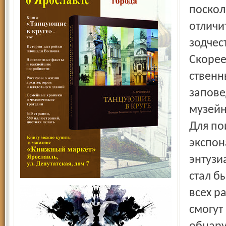
поскол
отличи
зодчес
Скорее
ственн
запове
музейн
Для по
экспон
энтузи
стал б
всех р
смогут