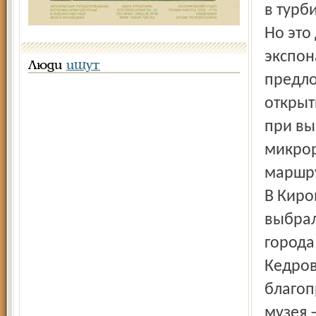
в турб
Но это
экспон
Люди
ищут
предло
открыт
при вы
микрор
маршр
В Киро
выбрал
города
Кедров
благоп
музея 