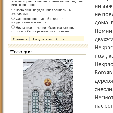
участники революций не осознавали последствий
ими совершённого
ни важ
Всего лишь не удавшийся социальный
не пов
эксперимент
Следствие преступной слабости
дома, в
государственной власти
Неудачное стечение обстоятельств, при
Помнит
котором события развивались спонтанно
двухэт
Архив
Некрас
Фото дня
поэт, 
Некрас
Богояв
деревя
снесли
Несмот
нас ест