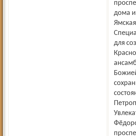
проспе
дома и
Ямская
Специа
для со
Красно
ансамб
Божией
сохран
состоя
Петроп
Увлека
Фёдоро
проспе