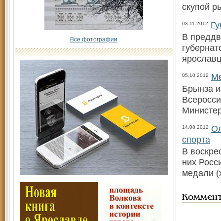
скупой р
Гу
03.11.2012
В преддв
Все фотографии
губернат
ярославц
Ме
05.10.2012
Брынза и
Всеросси
Министер
Ол
14.08.2012
спорта
В воскре
них Росс
медали (
Коммен