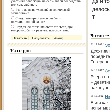
Да и т
участники революций не осознавали последствий
ими совершённого
делось
Всего лишь не удавшийся социальный
эксперимент
Т
Следствие преступной слабости
государственной власти
Неудачное стечение обстоятельств, при
котором события развивались спонтанно
Читайте
Архив
Зо
21.12.2012
Десятикл
Фото дня
победите
Тегеран
Зе
14.12.2012
Вчера на
– девятн
накануне
Из
29.11.2012
Если как
испытыва