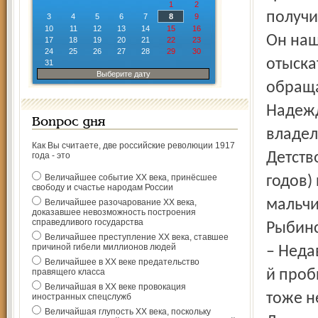
1
2
получил
3
4
5
6
7
8
9
10
11
12
13
14
15
16
Он наш
17
18
19
20
21
22
23
24
25
26
27
28
29
30
отыска
31
Выберите дату
обраща
Надежд
Вопрос дня
владел
Как Вы считаете, две российские революции 1917
Детств
года - это
Величайшее событие ХХ века, принёсшее
годов)
свободу и счастье народам России
мальчи
Величайшее разочарование ХХ века,
доказавшее невозможность построения
справедливого государства
Рыбинс
Величайшее преступление ХХ века, ставшее
причиной гибели миллионов людей
– Неда
Величайшее в ХХ веке предательство
правящего класса
й проб
Величайшая в ХХ веке провокация
тоже н
иностранных спецслужб
Величайшая глупость ХХ века, поскольку