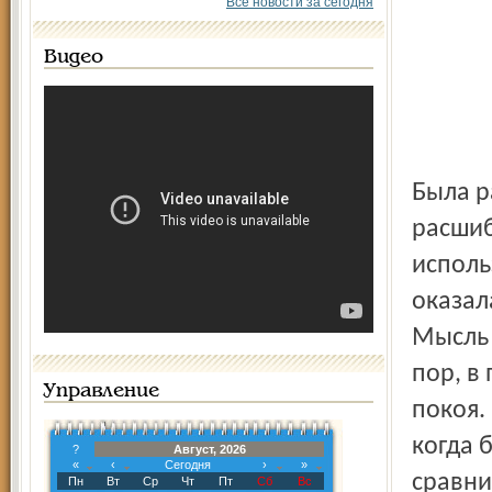
Все новости за сегодня
Видео
Была раньше такая популярная у мальчишек игра – «в
расшиб
исполь
оказал
Мысль 
пор, в
Управление
покоя.
когда 
?
Август, 2026
«
‹
Сегодня
›
»
сравни
Пн
Вт
Ср
Чт
Пт
Сб
Вс