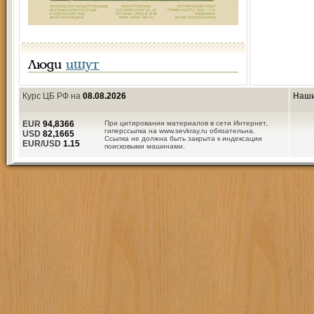
Люди
ищут
Курс ЦБ РФ на
08.08.2026
Наши
EUR
94,8366
При цитировании материалов в сети Интернет,
гиперссылка на www.sevkray.ru обязательна.
USD
82,1665
Ссылка не должна быть закрыта к индексации
EUR/USD
1.15
поисковыми машинами.