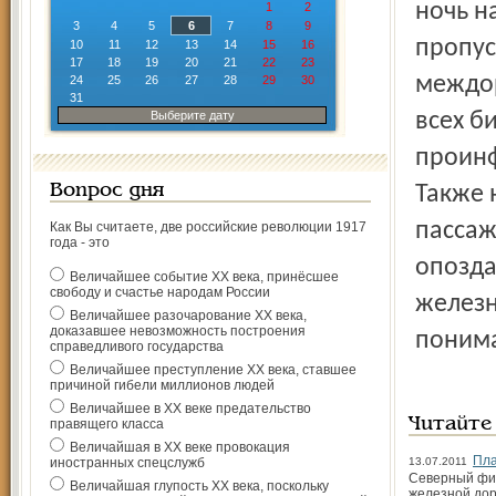
ночь н
1
2
3
4
5
6
7
8
9
пропус
10
11
12
13
14
15
16
17
18
19
20
21
22
23
междор
24
25
26
27
28
29
30
31
Выберите дату
всех б
проинф
Вопрос дня
Также 
пассаж
Как Вы считаете, две российские революции 1917
года - это
опозда
Величайшее событие ХХ века, принёсшее
свободу и счастье народам России
железн
Величайшее разочарование ХХ века,
доказавшее невозможность построения
поним
справедливого государства
Величайшее преступление ХХ века, ставшее
причиной гибели миллионов людей
Величайшее в ХХ веке предательство
Читайте
правящего класса
Величайшая в ХХ веке провокация
Пла
иностранных спецслужб
13.07.2011
Северный фил
Величайшая глупость ХХ века, поскольку
железной дор