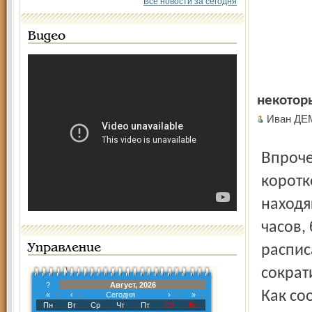
Все новости за сегодня
Видео
некотор
Иван Д
Впрочем, как заверяют железнодорожники, сюрпризы
коротк
находя
часов,
Управление
распис
сократ
?
Август, 2026
Как со
«
‹
Сегодня
›
»
Пн
Вт
Ср
Чт
Пт
Сб
Вс