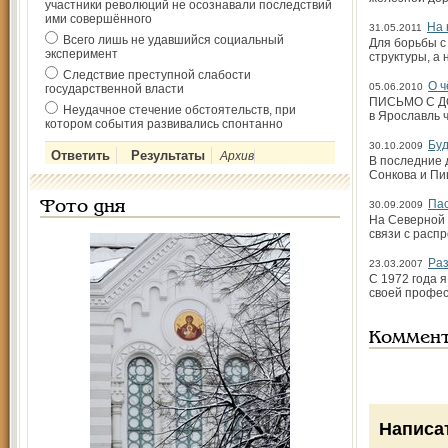
участники революций не осознавали последствий
ими совершённого
На 
31.05.2011
Всего лишь не удавшийся социальный
Для борьбы с
эксперимент
структуры, а
Следствие преступной слабости
О ч
05.06.2010
государственной власти
ПИСЬМО С ДО
Неудачное стечение обстоятельств, при
в Ярославль 
котором события развивались спонтанно
Буд
30.10.2009
Архив
В последние 
Сонкова и Пи
Пас
Фото дня
30.09.2009
На Северной 
связи с расп
Раз
23.03.2007
С 1972 года 
своей профес
Коммен
Написа