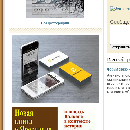
Сообще
Все фотографии
В этой 
Форум свежих
Активисты ок
организаций 
вторник в яр
городском вы
комплексе «