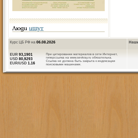
Люди
ищут
Курс ЦБ РФ на
06.08.2026
Наши
EUR
93,1901
При цитировании материалов в сети Интернет,
гиперссылка на www.sevkray.ru обязательна.
USD
80,9293
Ссылка не должна быть закрыта к индексации
EUR/USD
1.16
поисковыми машинами.