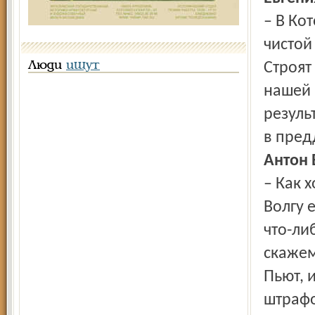
– В Кот
чистой
Люди
ищут
Строят
нашей 
резуль
в пред
Антон 
– Как 
Волгу 
что-ли
скажем
Пьют, и
штрафо