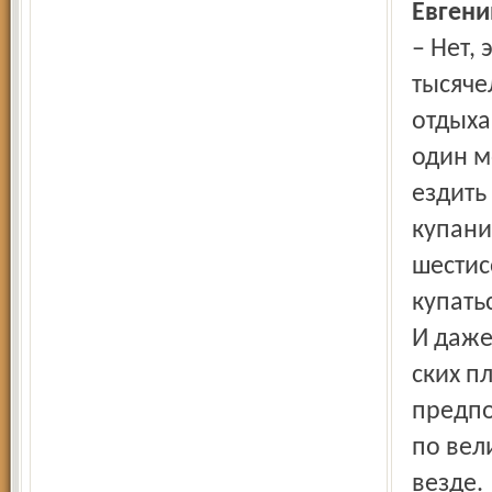
Евгени
– Нет, 
тысяче
отдыха
один м
ездить
купани
шестис
купатьс
И даже
ских п
предпо
по вел
везде.