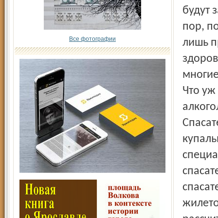
будут 
пор, п
Все фотографии
лишь п
здоров
многие
Что уж
алкого
Спасат
купаль
специа
спасат
спасат
жилето