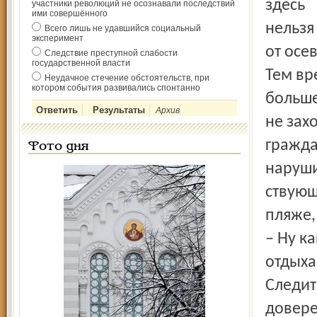
здесь
участники революций не осознавали последствий
ими совершённого
нельзя
Всего лишь не удавшийся социальный
эксперимент
от осе
Следствие преступной слабости
государственной власти
Тем вр
Неудачное стечение обстоятельств, при
котором события развивались спонтанно
больше
Архив
не зах
гражда
Фото дня
наруши
ствующ
пляже,
– Ну к
отдыха
Следит
довере