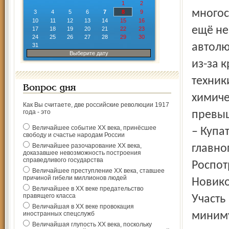
1
2
многос
3
4
5
6
7
8
9
10
11
12
13
14
15
16
ещё не
17
18
19
20
21
22
23
24
25
26
27
28
29
30
автолю
31
Выберите дату
из-за 
техник
Вопрос дня
химиче
Как Вы считаете, две российские революции 1917
года - это
превы
Величайшее событие ХХ века, принёсшее
– Купа
свободу и счастье народам России
Величайшее разочарование ХХ века,
главно
доказавшее невозможность построения
справедливого государства
Роспот
Величайшее преступление ХХ века, ставшее
причиной гибели миллионов людей
Новико
Величайшее в ХХ веке предательство
правящего класса
Участь
Величайшая в ХХ веке провокация
иностранных спецслужб
миниму
Величайшая глупость ХХ века, поскольку