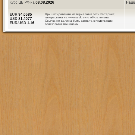
Курс ЦБ РФ на
08.08.2026
Наши
EUR
94,0585
При цитировании материалов в сети Интернет,
гиперссылка на www.sevkray.ru обязательна.
USD
81,4077
Ссылка не должна быть закрыта к индексации
EUR/USD
1.16
поисковыми машинами.