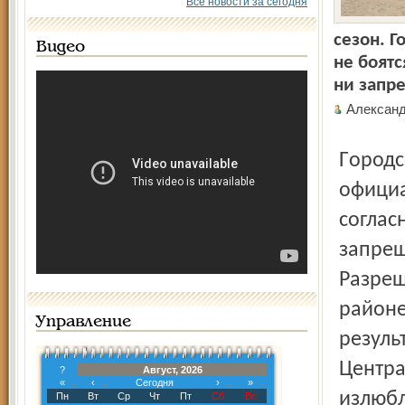
Все новости за сегодня
сезон. 
Видео
не боятс
ни запре
Алекса
Городские пляжи, Тверицкий и Центральный, были
официа
соглас
запрещ
Разреш
районе
Управление
резуль
Центра
?
Август, 2026
«
‹
Сегодня
›
»
излюбл
Пн
Вт
Ср
Чт
Пт
Сб
Вс