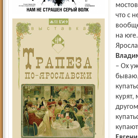
мостов
что с 
вообще
на юге.
Яросла
Владим
– Ох у
бываю,
купать
курят, 
другом
купать
купают
Евгени