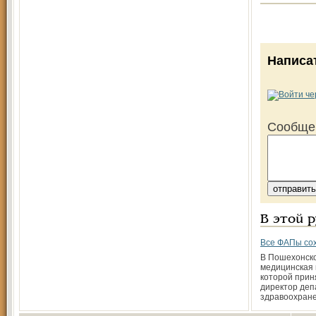
Написа
Сообще
В этой 
Все ФАПы со
В Пошехонск
медицинская 
которой прин
директор де
здравоохран