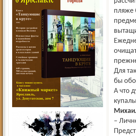
рассчи
пляже 
предме
вытащи
Ежедне
очищат
прежне
Для та
бы обо
А что 
купаль
Михаи
– Личн
Предст