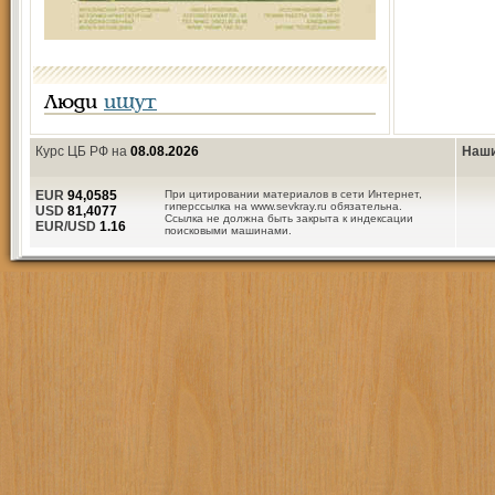
Люди
ищут
Курс ЦБ РФ на
08.08.2026
Наши
EUR
94,0585
При цитировании материалов в сети Интернет,
гиперссылка на www.sevkray.ru обязательна.
USD
81,4077
Ссылка не должна быть закрыта к индексации
EUR/USD
1.16
поисковыми машинами.