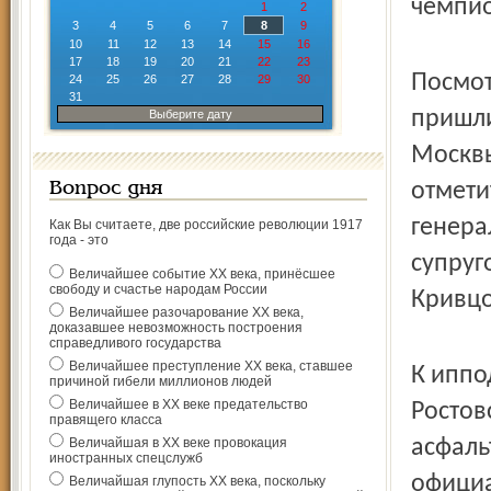
чемпио
1
2
3
4
5
6
7
8
9
10
11
12
13
14
15
16
17
18
19
20
21
22
23
Посмот
24
25
26
27
28
29
30
31
пришли
Выберите дату
Москвы
отмети
Вопрос дня
генера
Как Вы считаете, две российские революции 1917
года - это
супруг
Величайшее событие ХХ века, принёсшее
свободу и счастье народам России
Кривцо
Величайшее разочарование ХХ века,
доказавшее невозможность построения
справедливого государства
Величайшее преступление ХХ века, ставшее
К иппо
причиной гибели миллионов людей
Величайшее в ХХ веке предательство
Ростов
правящего класса
Величайшая в ХХ веке провокация
асфаль
иностранных спецслужб
официа
Величайшая глупость ХХ века, поскольку