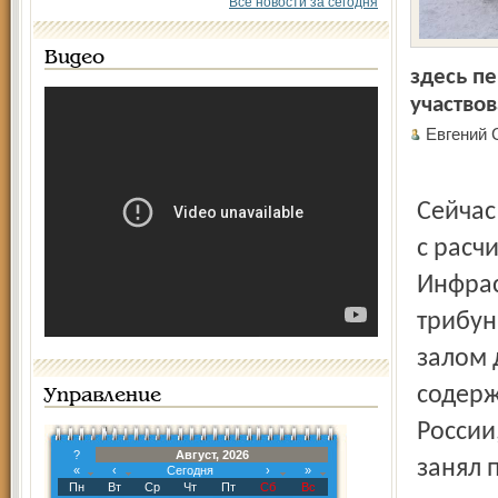
Все новости за сегодня
Видео
здесь п
участво
Евгений
Сейчас
с расч
Инфрас
трибун
залом 
содерж
Управление
России
?
Август, 2026
занял 
«
‹
Сегодня
›
»
Пн
Вт
Ср
Чт
Пт
Сб
Вс