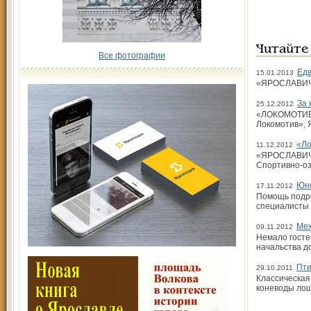
Читайте
Все фотографии
Едв
15.01.2013
«ЯРОСЛАВИЧ» 
За 
25.12.2012
«ЛОКОМОТИВ» 
Локомотив», 
«Ло
11.12.2012
«ЯРОСЛАВИЧ» 
Спортивно-о
Юно
17.11.2012
Помощь подро
специалисты 
Меж
09.11.2012
Немало госте
начальства д
Пти
29.10.2011
Классическая
коневоды лош