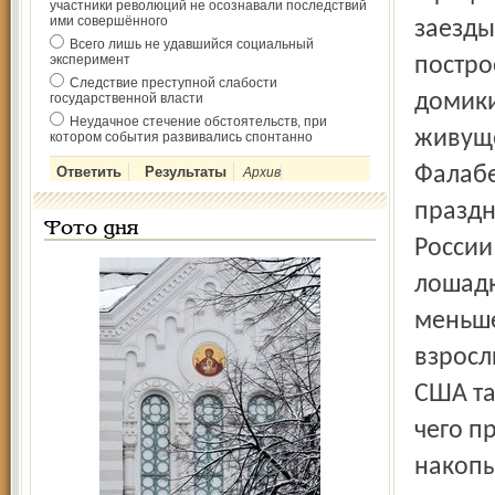
участники революций не осознавали последствий
ими совершённого
заезды
Всего лишь не удавшийся социальный
эксперимент
постро
Следствие преступной слабости
домики
государственной власти
Неудачное стечение обстоятельств, при
живуще
котором события развивались спонтанно
Фалабе
Архив
праздн
Фото дня
России
лошадк
меньше
взрослы
США та
чего п
накопы