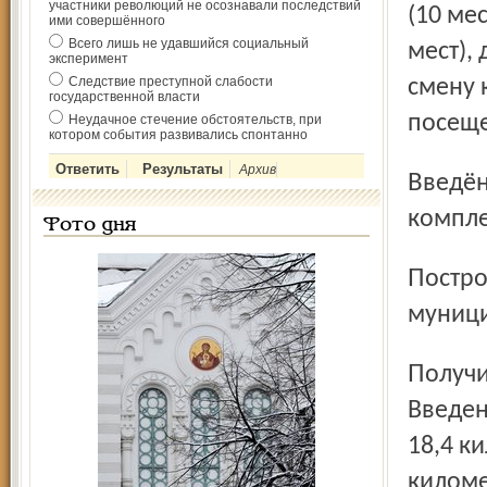
участники революций не осознавали последствий
(10 ме
ими совершённого
Всего лишь не удавшийся социальный
мест),
эксперимент
Следствие преступной слабости
смену 
государственной власти
посеще
Неудачное стечение обстоятельств, при
котором события развивались спонтанно
Архив
Введён в эксплуатацию физкультурно-оздоровительный
компле
Фото дня
Построена православная часовня в Ростовском
муниц
Получила развитие инженерная инфраструктура области.
Введен
18,4 к
килом