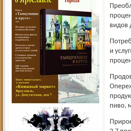
Преобл
процен
видов 
Потребительские цены. Потребительские цены на товары
и услуг
процен
Продовольственные товары подорожали на 5,7 процента.
Опере
продук
пиво, 
Прирост цен на непродовольственные товары составил