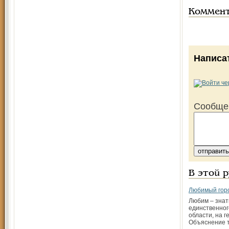
Коммен
Написа
Сообще
В этой 
Любимый горо
Любим – знатн
единственног
области, на г
Объяснение т