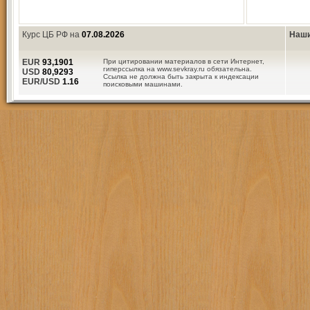
Курс ЦБ РФ на
07.08.2026
Наши
EUR
93,1901
При цитировании материалов в сети Интернет,
гиперссылка на www.sevkray.ru обязательна.
USD
80,9293
Ссылка не должна быть закрыта к индексации
EUR/USD
1.16
поисковыми машинами.