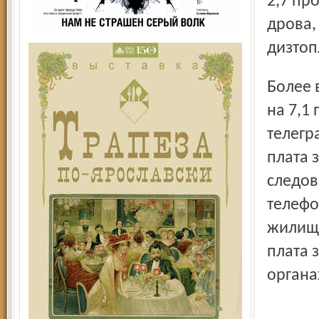
2,7 пр
дрова,
дизтоп
Более всего выросли цены на платные услуги населению –
на 7,1
телегр
плата 
следов
телефо
жилищн
плата 
органа