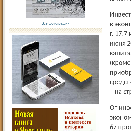
Инвестиции. На создание и развитие основного капитала
в экон
Все фотографии
г. 17,
июня 2
капита
(кроме
приобр
средст
– на с
От иностранных инвесторов в нефинансовый сектор
эконом
67 про