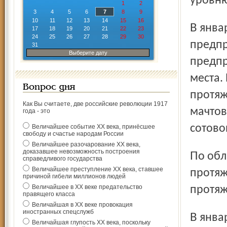
уровню
1
2
3
4
5
6
7
8
9
10
11
12
13
14
15
16
В январе – июне 2010 г. введены в эксплуатацию
17
18
19
20
21
22
23
24
25
26
27
28
29
30
предпр
31
Выберите дату
предпр
места.
Вопрос дня
протяж
Как Вы считаете, две российские революции 1917
мачтов
года - это
сотово
Величайшее событие ХХ века, принёсшее
свободу и счастье народам России
Величайшее разочарование ХХ века,
доказавшее невозможность построения
По области в целом введены в эксплуатацию газовые сети
справедливого государства
Величайшее преступление ХХ века, ставшее
протяж
причиной гибели миллионов людей
Величайшее в ХХ веке предательство
протяж
правящего класса
Величайшая в ХХ веке провокация
иностранных спецслужб
В январе – июне 2010 г. построены гостиницы в г. Ростове
Величайшая глупость ХХ века, поскольку