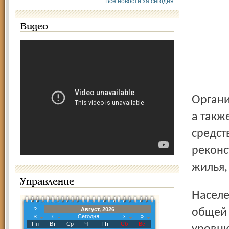
Все новости за сегодня
Видео
Организациями за счёт всех источников финансирования,
а такж
средст
реконс
жилья,
Управление
Населением построено 305 жилых домов (312 квартир)
?
Август, 2026
общей 
«
‹
Сегодня
›
»
Пн
Вт
Ср
Чт
Пт
Сб
Вс