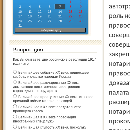
1
2
автотр
3
4
5
6
7
8
9
10
11
12
13
14
15
16
роль н
17
18
19
20
21
22
23
24
25
26
27
28
29
30
правос
31
Выберите дату
соверш
соверш
Вопрос дня
закреп
Как Вы считаете, две российские революции 1917
нотари
года - это
правоо
Величайшее событие ХХ века, принёсшее
свободу и счастье народам России
доказа
Величайшее разочарование ХХ века,
доказавшее невозможность построения
справедливого государства
палата
Величайшее преступление ХХ века, ставшее
причиной гибели миллионов людей
расшир
Величайшее в ХХ веке предательство
нотари
правящего класса
Величайшая в ХХ веке провокация
проком
иностранных спецслужб
Величайшая глупость ХХ века, поскольку