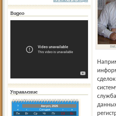
Все новости за сегодня
Видео
еще
Например, нотариус должен будет собирать полную
информ
сделок
систем
Управление
служба
данных
?
Август, 2026
«
‹
Сегодня
›
»
регист
Пн
Вт
Ср
Чт
Пт
Сб
Вс