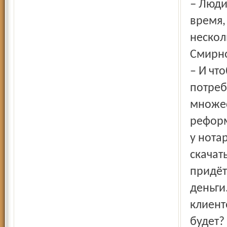
– Люди в Ярославле в очередях к нотариусам и так тратят
время,
нескол
Смирно
– И чт
потреб
множес
реформ
у нота
скачат
придёт
деньги
клиент
будет?