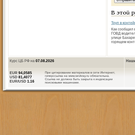
В этой 
Труп в конте
Как сообщил 
ГОВД водител
улице Бахаре
горящем кон
Курс ЦБ РФ на
07.08.2026
Наши
EUR
94,0585
При цитировании материалов в сети Интернет,
гиперссылка на www.sevkray.ru обязательна.
USD
81,4077
Ссылка не должна быть закрыта к индексации
EUR/USD
1.16
поисковыми машинами.