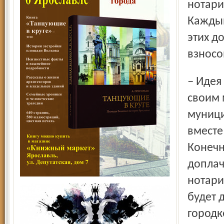
нотари
Каждый
этих д
взносо
– Идея хорошая, но механизм страдает, – поделился
своим 
муници
вместе
Конечн
доплач
нотариу
будет 
городк