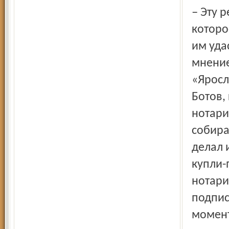
– Эту реформу продавливает нотариальное сообщество,
которо
им уда
мнение
«Яросл
Ботов,
нотари
собира
делал 
купли
нотари
подпис
момент