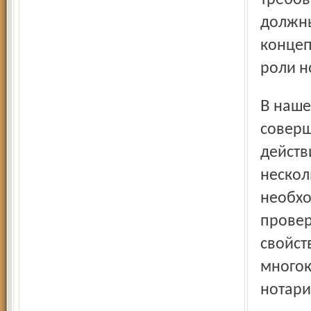
требов
должны
концеп
роли н
В нашей стране, по данным «Российской газеты», в год
соверш
действ
нескол
необхо
провер
свойст
многок
нотари