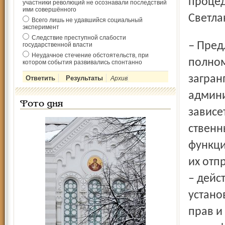
процед
участники революций не осознавали последствий
ими совершённого
Светла
Всего лишь не удавшийся социальный
эксперимент
Следствие преступной слабости
– Предложения о возложении на нотариусов
государственной власти
Неудачное стечение обстоятельств, при
полном
котором события развивались спонтанно
загран
Архив
админи
Фото дня
зависе
ственн
функци
их отп
– дей­
устано
прав и