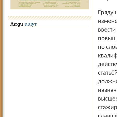
Грядущие нововведения потребуют качественных
измене
Люди
ищут
ввести
повыше
по сло
квалиф
действ
статьё
должно
назнач
высшее
стажир
сдавш