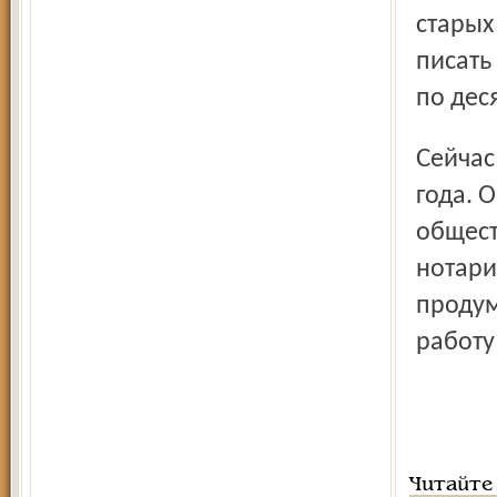
старых
писать
по дес
Сейчас нотариусы работают по законодательству от 1993
года. 
общест
нотариа
продум
работу
Читайте