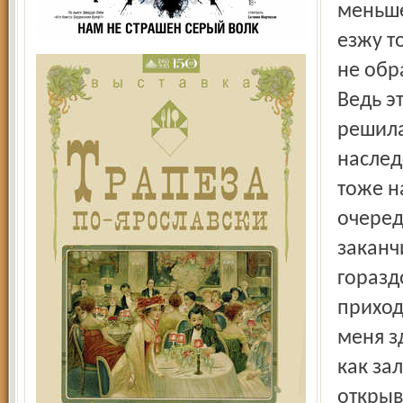
меньше
езжу т
не обр
Ведь э
решила
наслед
тоже н
очеред
заканч
горазд
приход
меня з
как зал
открыв