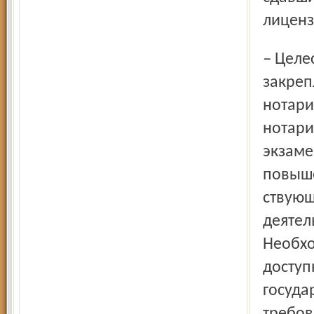
лиценз
– Целесообразно говорить о законодательном
закреп
нотари
нотари
экзаме
повыше
ствующ
деятел
Необхо
доступ
госуда