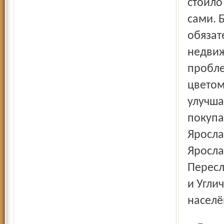
стоило
сами. 
обязат
недвиж
пробле
цветом
улучша
покупа
Яросла
Яросла
Пересл
и Угли
населё