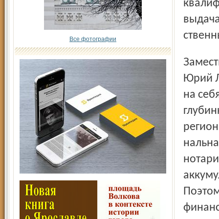
квалиф
выдача
ственн
Все фотографии
Заместитель министра юстиции Российской Федерации
Юрий Л
на себ
глубин
регион
нальна
нотари
аккуму
Поэтом
финанс