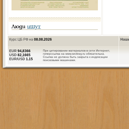
Люди
ищут
Курс ЦБ РФ на
08.08.2026
Наши
EUR
94,8366
При цитировании материалов в сети Интернет,
гиперссылка на www.sevkray.ru обязательна.
USD
82,1665
Ссылка не должна быть закрыта к индексации
EUR/USD
1.15
поисковыми машинами.