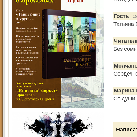
Гость
| 0
Татьяна 
Читател
Без сомн
Молчано
Сердечн
Марина 
От души
Написа