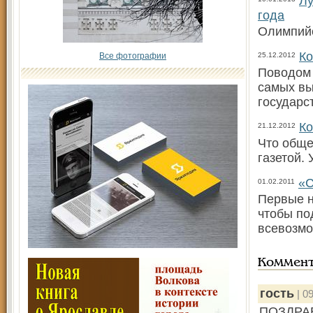
Лу
года
Олимпийс
Ко
Все фотографии
25.12.2012
Поводом 
самых вы
государс
Ко
21.12.2012
Что обще
газетой.
«С
01.02.2011
Первые н
чтобы по
всевозмо
Коммен
гость
| 09
ПОЗДРАВ