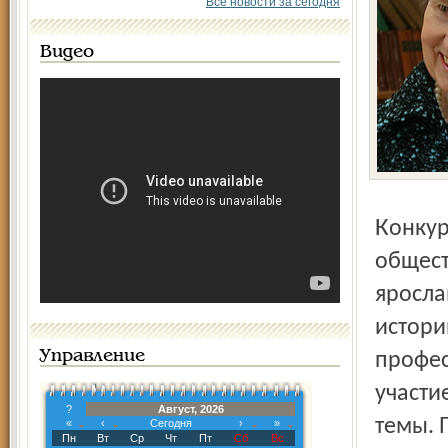
Все новости за сегодня
Видео
Конкурс, объявленный Союзом журналистов области и
общест
яросла
истори
Управление
профес
участи
?
Август, 2026
темы. 
«
‹
Сегодня
›
»
Пн
Вт
Ср
Чт
Пт
Сб
Вс