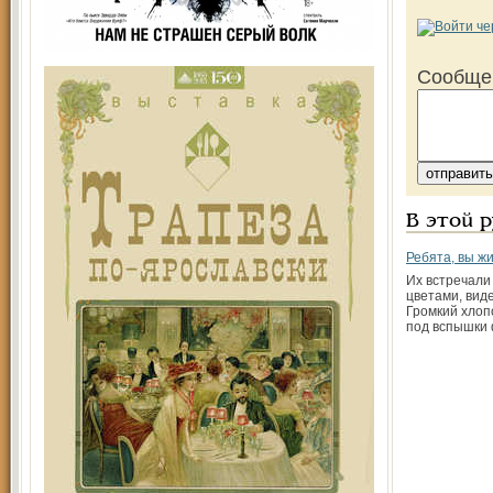
Сообще
В этой 
Ребята, вы жи
Их встречали
цветами, вид
Громкий хлоп
под вспышки