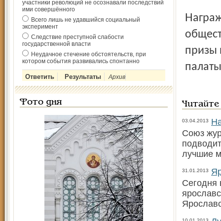
участники революций не осознавали последствий
ими совершённого
Награждение победителей прошло в среду на заседании
Всего лишь не удавшийся социальный
эксперимент
общест
Следствие преступной слабости
государственной власти
призы 
Неудачное стечение обстоятельств, при
котором события развивались спонтанно
палаты
Архив
Фото дня
Читайте
На
03.04.2013
Союз жур
подводит
лучшие м
Яр
31.01.2013
Сегодня 
ярославс
Ярославс
10.01.2013