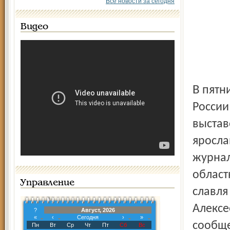
Все новости за сегодня
Видео
В пятницу Ярославское отделение Союза журналистов
России
выстав
яросла
журнал
област
Управление
славля
Алексе
?
Август, 2026
«
‹
Сегодня
›
»
сообще
Пн
Вт
Ср
Чт
Пт
Сб
Вс