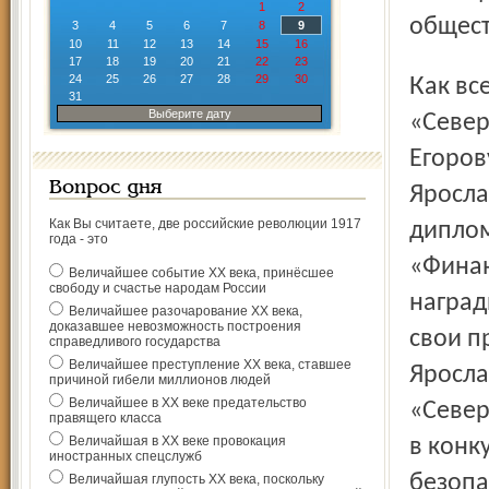
1
2
общест
3
4
5
6
7
8
9
10
11
12
13
14
15
16
17
18
19
20
21
22
23
24
25
26
27
28
29
30
Как всегда, в центре внимания были журналисты
31
Выберите дату
«Север
Егоров
Вопрос дня
Яросла
Как Вы считаете, две российские революции 1917
диплом
года - это
«Финан
Величайшее событие ХХ века, принёсшее
свободу и счастье народам России
наград
Величайшее разочарование ХХ века,
доказавшее невозможность построения
свои п
справедливого государства
Величайшее преступление ХХ века, ставшее
Яросла
причиной гибели миллионов людей
Величайшее в ХХ веке предательство
«Север
правящего класса
Величайшая в ХХ веке провокация
в конк
иностранных спецслужб
безопа
Величайшая глупость ХХ века, поскольку