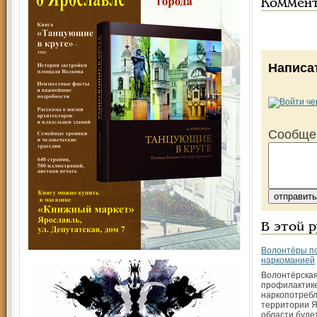
Коммен
Написа
Сообще
В этой 
Волонтёры по
наркоманией
Волонтёрская
профилактик
наркопотребл
территории 
области буде