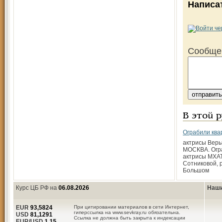
Написа
Сообще
В этой 
Ограбили ква
актрисы Вер
МОСКВА. Огр
актрисы МХА
Сотниковой, 
Большом
Курс ЦБ РФ на
06.08.2026
Наши
EUR
93,5824
При цитировании материалов в сети Интернет,
гиперссылка на www.sevkray.ru обязательна.
USD
81,1291
Ссылка не должна быть закрыта к индексации
EUR/USD
1.15