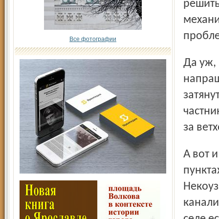
решить
механи
пробл
Все фотографии
Да уж, после изучения муниципальной программы
напраш
затяну
частни
за вет
А вот и весомые аргументы. В районе в 386 населённых
пункта
Некоуз
канали