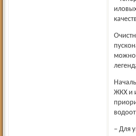
иловых
качест
Очистные канализации практически готовы, завершаются
пускон
можно 
легенд
Начальник отдела программ областного департамента
ЖКХ и 
приори
водоот
– Для уменьшения антропогенной нагрузки на