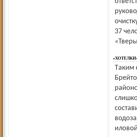
ответс
руково
очист­
37 чел
«Тверь
«ХОТЕЛКИ
Таким словом назвал первый заместитель главы
Брейто
районо
слишко
состав
водоза
иловой