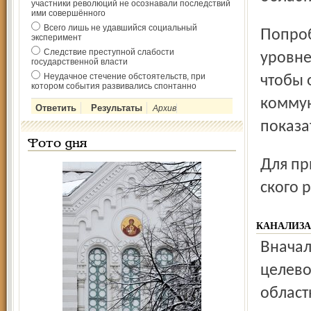
участники революций не осознавали последствий
ими совершённого
Всего лишь не удавшийся социальный
Попробуем «окунуться» в канализацию на областном
эксперимент
Следствие преступной слабости
уровне
государственной власти
Неудачное стечение обстоятельств, при
чтобы 
котором события развивались спонтанно
коммун
Архив
показа
Фото дня
Для примера возьмём цифры и факты из заявки Некоуз­
ского 
КАНАЛИЗА
Вначале – обоснование необходимости программно-
целево
област