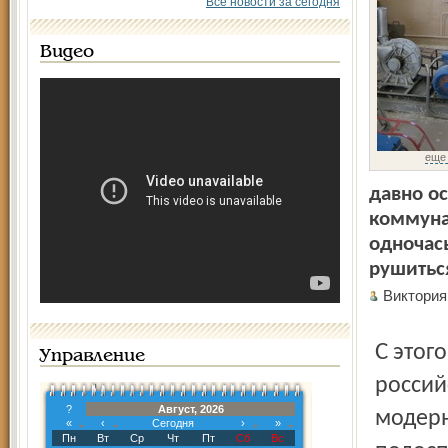
Все новости за сегодня
Видео
еще
давно о
коммунал
одночась
рушитьс
Виктори
С этого года в нашей области, как, впрочем, и в других
Управление
россий
?
Август, 2026
модерн
«
‹
Сегодня
›
»
Пн
Вт
Ср
Чт
Пт
Сб
Вс