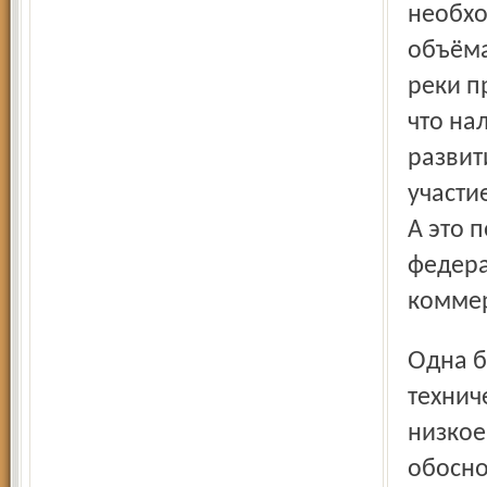
необхо
объёма
реки п
что на
развит
участи
А это 
федера
коммер
Одна беда: слабая кадровая обеспеченность
технич
низкое
обосно