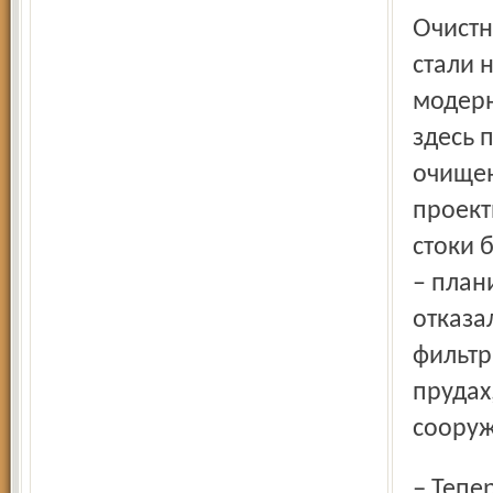
Очистные, которые никак не могли достроить много лет,
стали 
модерн
здесь 
очищен
проект
стоки 
– план
отказа
фильтр
прудах
сооруж
– Теперь их будут обеззараживать хлором, отстаивать в