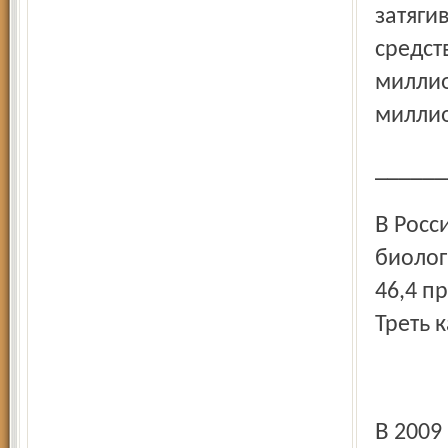
затяги
средст
миллио
миллио
_____
В России 12,3 процента стоков не проходят полную
биолог
46,4 п
Треть 
В 2009 году в Волгу сброшено хозяйственно-бытовых и