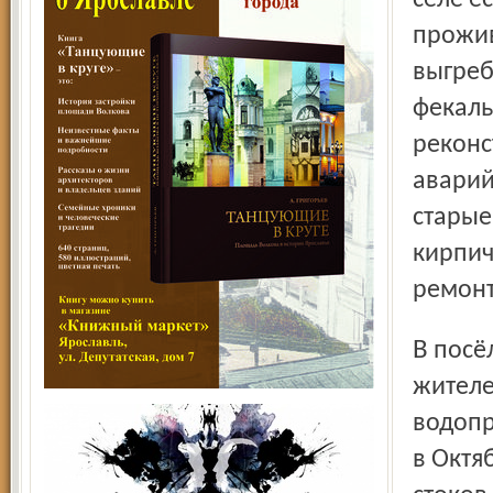
селе е
прожив
выгреб
фекаль
реконс
аварий
старые
кирпич
ремонт
В посёлке Октябрь, как и в Мокеихе, девяносто процентов
жителе
водопр
в Октя