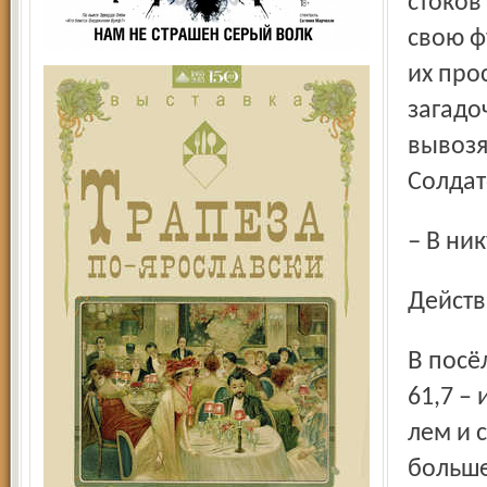
стоков
свою ф
их про
загадо
вывозя
Солдат
– В ни
Дейст
В посёлке Волга процент «пользователей» канализацией
61,7 –
лем и 
больше