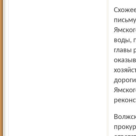
Схожее положение и в других районах области. Так, по
письму
Ямског
воды, 
главы 
оказыв
хозяйс
дороги
Ямског
реконс
Волжской межрегиональной природоохранной
прокур