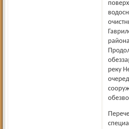
поверх
водосн
очистн
Гаврил
района
Продол
обезза
реку Н
очеред
сооруж
обезво
Перечень объектов, который представила нам
специа