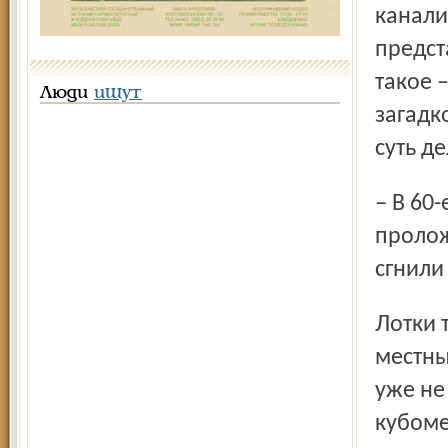
канали
предст
такое 
Люди
ищут
загадк
суть де
– В 60-е годы на улице Ленина между колодцами
пролож
сгнили
Лотки требуют незамедлительной замены. Также и
местны
уже не
кубоме