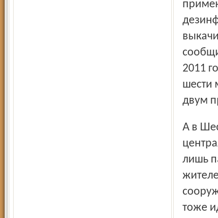
примен
дезинф
выкачи
сообщи
2011 г
шести 
двум п
А в Шестихине практически нет проблем – там нет
центра
лишь п
жителе
сооруж
тоже и