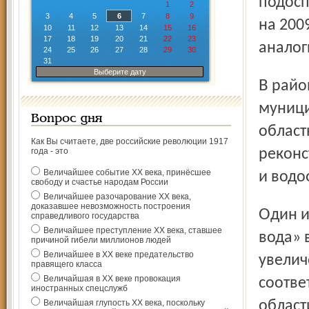
подосп
1
2
3
4
5
6
7
8
9
на 200
10
11
12
13
14
15
16
17
18
19
20
21
22
23
аналог
24
25
26
27
28
29
30
31
Выберите дату
В районных администрациях специалисты разработали
муници
Вопрос дня
област
Как Вы считаете, две российские революции 1917
года - это
реконс
Величайшее событие ХХ века, принёсшее
и водо
свободу и счастье народам России
Величайшее разочарование ХХ века,
доказавшее невозможность построения
Один из индикаторов выполнения программы «Чистая
справедливого государства
Величайшее преступление ХХ века, ставшее
вода» 
причиной гибели миллионов людей
Величайшее в ХХ веке предательство
увелич
правящего класса
Величайшая в ХХ веке провокация
соотве
иностранных спецслужб
Величайшая глупость ХХ века, поскольку
област