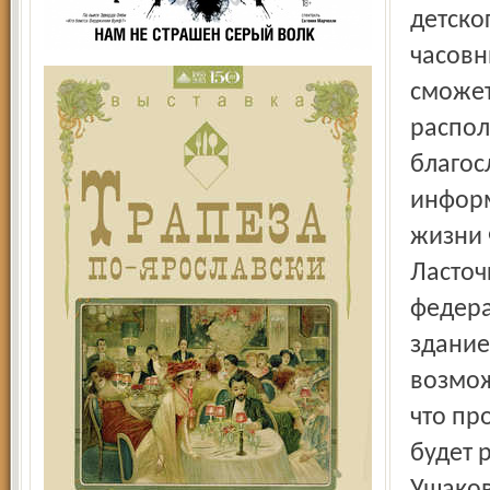
детско
часовн
сможет
распол
благос
информ
жизни 
Ласточ
федера
здание
возмож
что пр
будет 