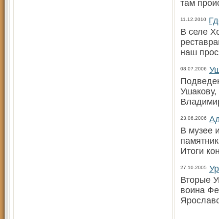
там прои
Гд
11.12.2010
В селе Х
реставра
наш прос
Уш
08.07.2006
Подведен
Ушакову,
Владимир
Ад
23.06.2006
В музее 
памятник
Итоги ко
Ур
27.10.2005
Вторые У
воина Фе
Ярославс