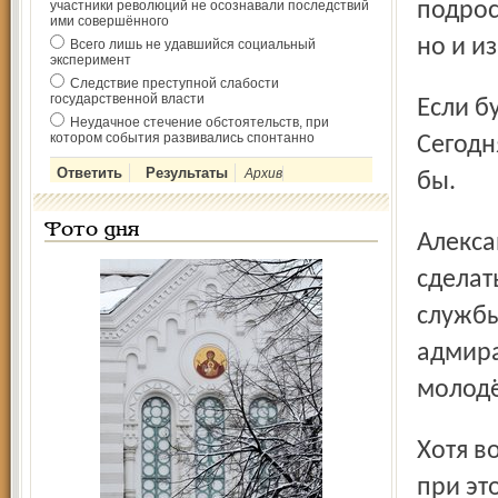
участники революций не осознавали последствий
подрос
ими совершённого
но и и
Всего лишь не удавшийся социальный
эксперимент
Следствие преступной слабости
государственной власти
Если будет восстановлен храм в Хопылёве, нужен приход.
Неудачное стечение обстоятельств, при
котором события развивались спонтанно
Сегодн
Архив
бы.
Фото дня
Александр Александрович отметил, что неплохо бы
сделат
службы
адмира
молодё
Хотя возрождение земли Фёдора Ушакова и началось, но
при эт