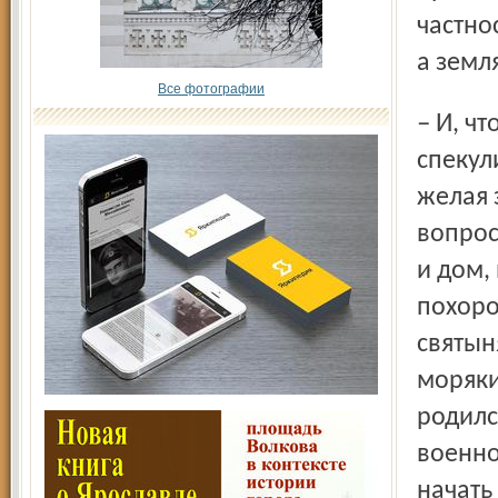
частно
а земл
Все фотографии
– И, что кривить душой, руководство СПК пытается просто
спекул
желая 
вопрос
и дом,
похоро
святын
моряки
родилс
военно
начать