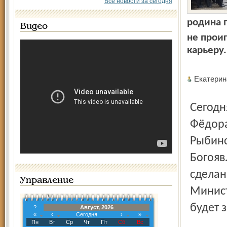
Все новости за сегодня
родина 
Видео
не прои
карьеру.
Екатер
Сегодня началось постепенное возрождение земли
Фёдора
Рыбин­
Богояв
сделан
Управление
Минист
будет 
?
Август, 2026
«
‹
Сегодня
›
»
Пн
Вт
Ср
Чт
Пт
Сб
Вс