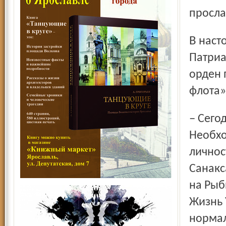
просла
В настоящее время на утверждении у Святейшего
Патриа
орден 
флота»
– Сегодня основная наша задача – просветительская.
Необхо
личнос
Санакс
на Рыб
Жизнь 
нормал