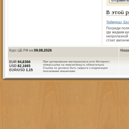
В этой 
Теймураз, Бе
Посреди поля
где жидким ку
непролазной 
стоит вагончи
Курс ЦБ РФ на
09.08.2026
Наши
EUR
94,8366
При цитировании материалов в сети Интернет,
гиперссылка на www.sevkray.ru обязательна.
USD
82,1665
Ссылка не должна быть закрыта к индексации
EUR/USD
1.15
поисковыми машинами.