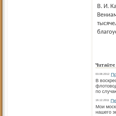
В. И. Калашникова, из рук рыбин­ского епископа
Вениам
тысяче
благоу
Читайте
Пр
03.08.2012
В воскре
флотовод
по случа
Пе
16.12.2011
Мои моск
нашего з