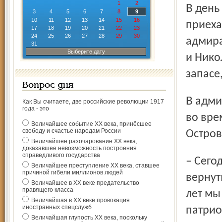
1
2
В день памяти преподобного Фёдора Ушакова в Рыбинск
3
4
5
6
7
8
9
10
11
12
13
14
15
16
приеха
17
18
19
20
21
22
23
24
25
26
27
28
29
30
адмира
31
Выберите дату
и Нико
запасе
Вопрос дня
В администрации Рыбинска прошла пресс-конференция,
Как Вы считаете, две российские революции 1917
года - это
во вре
Величайшее событие ХХ века, принёсшее
свободу и счастье народам России
Остров
Величайшее разочарование ХХ века,
доказавшее невозможность построения
справедливого государства
– Сегодня главное – не только возродить стены, но и
Величайшее преступление ХХ века, ставшее
причиной гибели миллионов людей
вернут
Величайшее в ХХ веке предательство
правящего класса
лет мы
Величайшая в ХХ веке провокация
иностранных спецслужб
патрио
Величайшая глупость ХХ века, поскольку