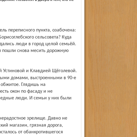
Борисоглебского сельсовета? Куда
одались люди в город целой семьёй.
т и пошли снова месить дорожную
выми домами, выстроенными в 90-е
о обжитое. Глядишь на
сть окон по фасаду и не
бедные люди. И семьи у них были
ий магазин, грязная дорога,
осталось от обанкротившегося