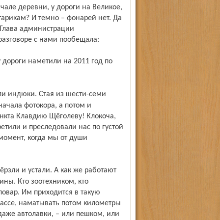
чале деревни, у дороги на Великое,
тарикам? И темно – фонарей нет. Да
! Глава админи­страции
 разговоре с нами пообещала:
ачала фотокора, а потом и
нкта Клавдию Щёголеву! Клокоча,
етили и преследовали нас по густой
момент, когда мы от души
ны. Кто зоотехником, кто
повар. Им приходится в такую
рассе, наматывать потом километры
даже автолавки, – или пешком, или