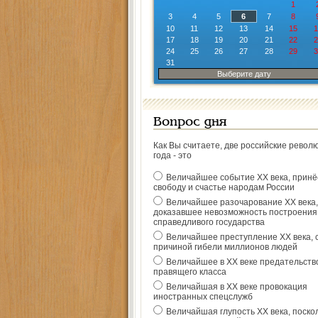
1
3
4
5
6
7
8
10
11
12
13
14
15
1
17
18
19
20
21
22
2
24
25
26
27
28
29
3
31
Выберите дату
Вопрос дня
Как Вы считаете, две российские револ
года - это
Величайшее событие ХХ века, прин
свободу и счастье народам России
Величайшее разочарование ХХ века,
доказавшее невозможность построения
справедливого государства
Величайшее преступление ХХ века, 
причиной гибели миллионов людей
Величайшее в ХХ веке предательств
правящего класса
Величайшая в ХХ веке провокация
иностранных спецслужб
Величайшая глупость ХХ века, поско