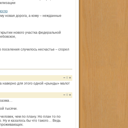
вилизации
могло
му новая дорога, а кому – нежданные
ткрытии нового участка федеральной
лебовское,
о поселения случилось несчастье – сгорел
0
а наверно для этого одной «рынды» мало!
0
аразма…
ой тысячи.
еловек, чем по плану. Но план то по
. Ну и казалось бы что такого… Ведь
о проживающих.