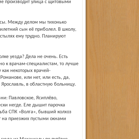
ие производит улица с щитовыми
илетний сын её приболел. В школу,
остылях ему трудно. Планируют
но к врачам-специалистам, то лучше
 как некоторых врачей-
оманове, или нет, или есть, да,
 Ярославль, в областную больницу.
ески негде. Еле дышит парочка
дьба СПК «Волга», бывший колхоз
ют на приезжих пустыми окнами