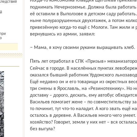
Когда-то комсомолка Клавдия Щёголева приехала сюда из Махачкалы по путёвке
следствий
поднимать Нечерноземье. Должна была работать 
й
её оставили в Выползове в детском саду работать.
ныне полуразрушенных двухэтажек, а потом колхоз
привезённую когда-то ещё с Мологи. Там жили и р
при
вернувшись из армии, заявил:
о
– Мама, я хочу своими руками выращивать хлеб.
Пять лет отработал в СПК «Призыв» механизатором – на тракторе, на комбайне.
Сейчас в городе. В населённых пунктах левобере
оказался бывший работник Урдомского льнозавод
Ещё недавно он и его товарищи из окрест­ных вес
три смены в Ярославль, на «Резинотехнику». Но 
доставку – дорого, дескать, ему автобус обходитс
Васильев помогает жене – по совместитель­ству з
то починит, тут что-то наладит. А кого звать ещё
осталось в деревне. А Васильев много чего умеет
хозяйство? Говорит, земли у них нет – вся осталас
без выгула?