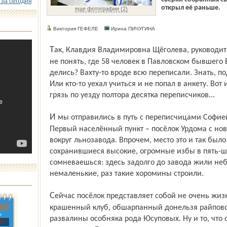
 за сегодня
открыл её раньше.
еще фотографии (2)
Виктория ГЕФЕЛЕ
Ирина ПИЧУГИНА
Так, Клавдия Владимировна Щёголева, руководитель переписного пункта, озабочена:
не понять, где 58 человек в Павловском бывшего 
делись? Вахту-то вроде всю переписали. Знать, п
Или кто-то уехал учиться и не попал в анкету. Во
грязь по уезду полтора десятка переписчиков...
И мы отправились в путь с переписчицами Софией Устиновой и Клавдией Щёголевой.
Первый населённый пункт – посёлок Урдома с но
вокруг льнозавода. Впрочем, место это и так был
сохранившиеся высокие, огромные избы в пять-ше
сомневаешься: здесь задолго до завода жили не
немаленькие, раз такие хоромины строили.
Сейчас посёлок представляет собой не очень жизнерадостное зрелище. Давно не
крашенный клуб, обшарпанный донельзя райповск
»
развалины особняка рода Юсуповых. Ну и то, что 
с