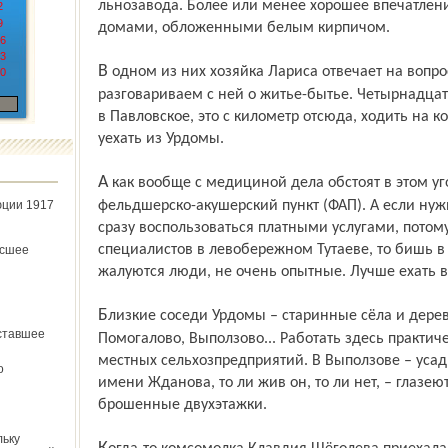
льнозавода. Более или менее хорошее впечатлен
2
9
домами, обложенными белым кирпичом.
6
3
В одном из них хозяйка Лариса отвечает на вопросы. Между делом мы тихонько
0
разговариваем с ней о житье-бытье. Четырнадцат
в Павловское, это с километр отсюда, ходить на к
уехать из Урдомы.
А как вообще с медициной дела обстоят в этом уголке уезда? Дела не очень. Есть
юции 1917
фельдшерско-акушерский пункт (ФАП). А если нуж
сразу воспользоваться платными услугами, потому
специалистов в левобережном Тутаеве, то бишь в Р
ёсшее
жалуются люди, не очень опытные. Лучше ехать в
Близкие соседи Урдомы – старинные сёла и деревни: Павловское, Ясиплёво,
ставшее
Помогалово, Выползово... Работать здесь практич
местных сельхозпредприятий. В Выползове – уса
о
имени Жданова, то ли жив он, то ли нет, – глазе
брошенные двухэтажки.
льку