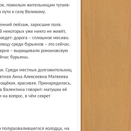
 пути к селу Великому.
В некоторых уже никто не живёт,
роедет: дорога – сплошное месиво.
лицу среди бурьянов – это сейчас.
чарня – выращивали романовскую
ейчас бурьяны.
етняя Анна Алексеевна Матвеева
вощёкая, красивая. Принарядилась,
а Валентина говорит: матушка её
 на вопрос, в чём секрет