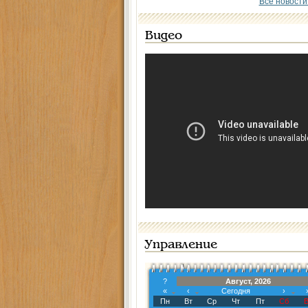
Все новости
Видео
Управление
?
Август, 2026
«
‹
Сегодня
›
Пн
Вт
Ср
Чт
Пт
Сб
В