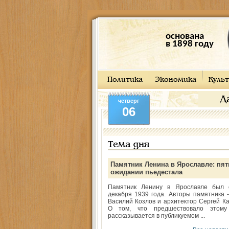
основана
в 1898 году
Политика
Экономика
Культ
Д
четверг
06
Тема дня
Памятник Ленина в Ярославле: пят
ожидании пьедестала
Памятник Ленину в Ярославле был 
декабря 1939 года. Авторы памятника -
Василий Козлов и архитектор Сергей Ка
О том, что предшествовало этому
рассказывается в публикуемом ...