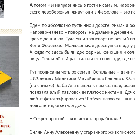
А потом мы направились в гости к самым, наверное, пожилым жительницам тутаев­
ского левобережья, живут они в Фефелове – это по
Едем по абсолютно пустынной дороге. Унылый осенний пейзаж, заросшие поля.
Направо-налево – повороты на дальние деревни. 
кроме дачников. Туда уж и транспорт не всякий п
Вот и Фефелово. Малюсенькая деревушка в одну у
А когда-то здесь были две фермы, конюшня и ов
овцу. Сеяли лён. И расстилали его повсюду, где с
Тут прописаны четыре семьи. Остальные – дачники. Среди местных долгожительниц
– 89-летняя Мелитина Михайловна Ершова и 96-л
(на снимке). Баба Аня вышла к нам статная, розо
повязала алый павловский платок с кистями. Дочк
любит фотографироваться! Бабуля плохо слышит, и
долголетия, ответила дочь:
– Секрет простой – всю жизнь проработала!
Сняли Анну Алексеевну у старинного живописного полуразвалившегося колодца, на