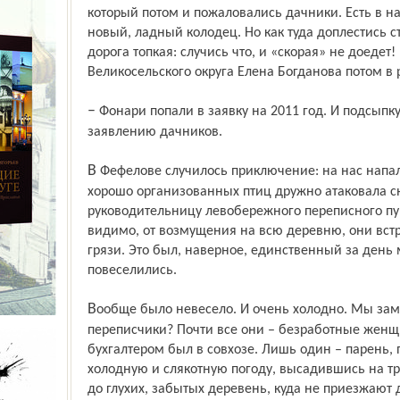
который потом и пожаловались дачники. Есть в на
новый, ладный колодец. Но как туда доплестись с
дорога топкая: случись что, и «скорая» не доедет
Великосельского округа Елена Богданова потом в
– Фонари попали в заявку на 2011 год. И подсыпку дороги наметили на 2011 год по
заявлению дачников.
В Фефелове случилось приключение: на нас напали индюки. Стая из шести-семи
хорошо организованных птиц дружно атаковала сн
руководительницу левобережного переписного пу
видимо, от возмущения на всю деревню, они встр
грязи. Это был, наверное, единственный за день 
повеселились.
Вообще было невесело. И очень холодно. Мы замёрзли и устали. А как же работают
переписчики? Почти все они – безработные женщи
бухгалтером был в совхозе. Лишь один – парень, 
холодную и слякотную погоду, высадившись на т
до глухих, забытых деревень, куда не приезжают 