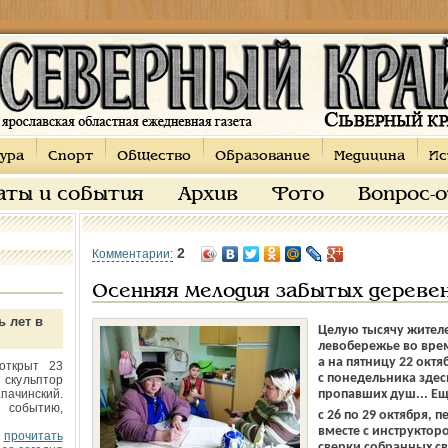
ура
Спорт
Общество
Образование
Медицина
Ис
аты и события
Архив
Фото
Вопрос-
2
Комментарии:
Осенняя мелодия забытых дереве
ь лет в
Целую тысячу жителе
левобережье во врем
а на пятницу 22 октя
открыт 23
с понедельника здес
 скульптор
пачинский.
пропавших душ... Ещ
 событию,
с 26 по 29 октября, 
вместе с инструктор
прочитать
сверки собранных све