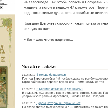
на велосипеде. Так, чтобы попасть в Погорелки и
машине, а потом и пешком 47 километров. Перепи
ведь тоже живые души, хоть и позабытые цивилиз
Клавдию Щёголеву спросили: какая польза от переписи? Поначалу растерявшись, она
кивнула на нас:
– Вот – хоть что-то подметят...
Читайте также
В кольце бездорожья
21.06.2012
Где под Вареговым был 4-й посёлок, даже не все большесель
карте района это деревня Муравьёво. Поименовали её так
В Брагине лежат ещё две бомбы?
22.05.2012
В редакцию «Северного края» обратился житель деревни Па
Дзержинского района Ярославля, Николай Хазов. Поводом
Дорога, которой в Сорокине нет
07.12.2010
На дворе третье тысячелетие, а в 30 километрах от такого к