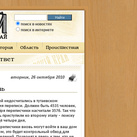
поиск в новостях
поиск в интернете
тория
Область
Происшествия
ответ
вторник, 26 октября 2010
нь
й недосчитались в тутаевском
я переписи. Должен быть 4531 человек,
бря переписчики насчитали 3576. Так что
ь приступили ко второму этапу – поиску
ё четыре дня,
переписчики вновь могут войти в ваш дом
ом, это будет контрольный обход для
дений. Позвонят в дверь к тем, кто не