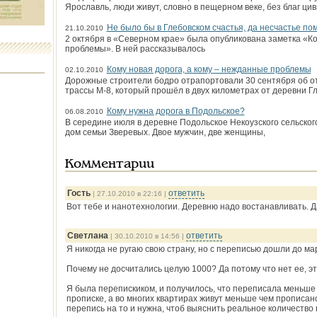
Ярославль, люди живут, словно в пещерном веке, без благ ци
Не было бы в Глебовском счастья, да несчастье по
21.10.2010
2 октября в «Северном крае» была опубликована заметка «Ко
проблемы». В ней рассказывалось
Кому новая дорога, а кому – нежданные проблемы
02.10.2010
Дорожные строители бодро отрапортовали 30 сентября об о
трассы М-8, который прошёл в двух километрах от деревни Г
Кому нужна дорога в Подольское?
06.08.2010
В середине июля в деревне Подольское Некоузского сельског
дом семьи Зверевых. Двое мужчин, две женщины,
Комментарии
Гость
ответить
| 27.10.2010 в 22:16 |
Вот тебе и нанотехнологии. Деревню надо востанавливать. Д
Светлана
ответить
| 30.10.2010 в 14:56 |
Я никогда не ругаю свою страну, но с переписью дошли до м
Почему не досчитались целую 1000? Да потому что нет ее, эт
Я была перепискиком, и получилось, что переписала меньше ч
прописке, а во многих квартирах живут меньше чем прописано
перепись на то и нужна, чтоб выяснить реальное количеств