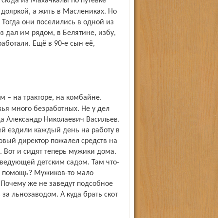
дояркой, а жить в Маслениках. Но
 Тогда они поселились в одной из
 дал им рядом, в Белятине, избу,
аботали. Ещё в 90-е сын её,
жья много безработных. Не у дел
а Александр Николаевич Васильев.
ей ездили каждый день на работу в
новый директор пожалел средств на
я. Вот и сидят теперь мужики дома.
аведующей детским садом. Там что-
 на помощь? Мужиков-то мало
. Почему же не заведут подсобное
ь за льнозаводом. А куда брать скот