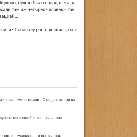
 Чирково, нужно было преодолеть на
сали там аж четырёх человек – так
ацией...
ские старожилы помнят. С недавних пор на
шуково, являющейся теперь частью
рупного промышленного центра, как