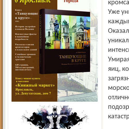
кромса
Уже ун
каждым
Оказал
уникал
интенс
Умирая
яиц, к
загряз
морско
отличн
подозр
катаст