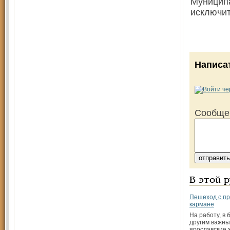
Муниципа
исключит
Написа
Сообще
В этой 
Пешеход с п
кармане
На работу, в 
другим важн
ярославские 