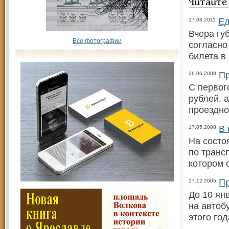
Читайте
Ед
17.03.2011
Вчера гу
Все фотографии
согласно
билета в
Пр
26.06.2008
С первог
рублей, 
проездно
В 
17.05.2008
На состо
по транс
котором 
Пр
27.12.2005
До 10 ян
на автоб
этого го