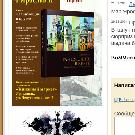
Ль
21.01.2005
Мэр Ярос
Пр
29.12.2004
В канун 
сюрприз 
выдача 
Коммен
Написа
Сообще