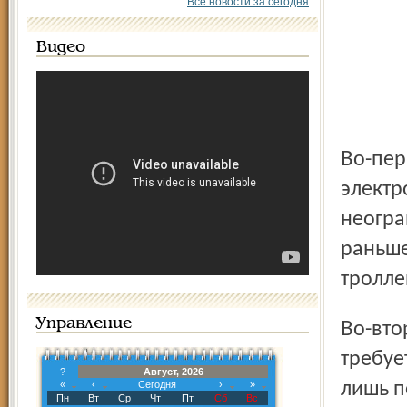
Все новости за сегодня
Видео
Во-первых, они станут не бумажными, а пластиковыми,
электр
неогра
раньше
тролле
Управление
Во-вторых, приобретать электронный проездной по­
требуе
?
Август, 2026
«
‹
Сегодня
›
»
лишь п
Пн
Вт
Ср
Чт
Пт
Сб
Вс