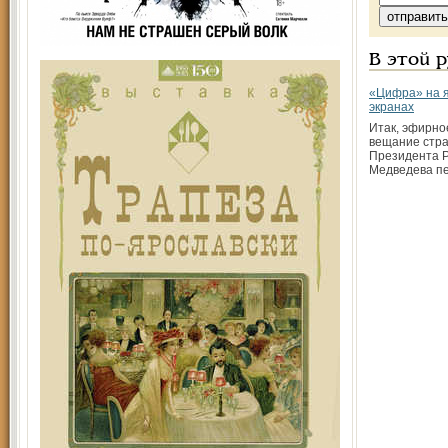
В этой 
«Цифра» на 
экранах
Итак, эфирно
вещание стра
Президента 
Медведева п