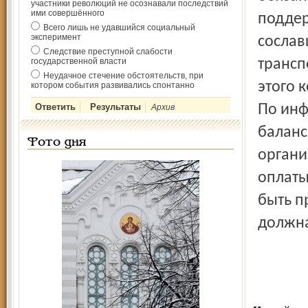
участники революций не осознавали последствий
ими совершённого
поддер
Всего лишь не удавшийся социальный
эксперимент
сослав
Следствие преступной слабости
государственной власти
трансп
Неудачное стечение обстоятельств, при
этого 
котором события развивались спонтанно
По инф
Архив
баланс
Фото дня
органи
оплаты
быть п
должна