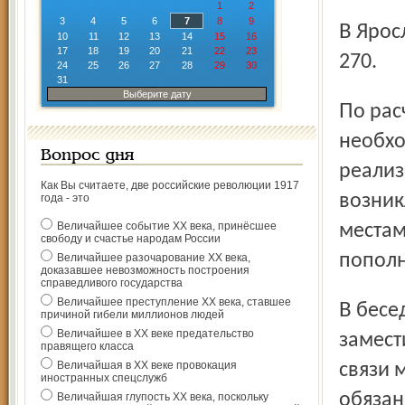
1
2
3
4
5
6
7
8
9
В Ярославле билет будет стоить 306 рублей, в Рыбинске –
10
11
12
13
14
15
16
17
18
19
20
21
22
23
270.
24
25
26
27
28
29
30
31
Выберите дату
По расчётам специалистов, из 60 тысяч таких билетов,
необхо
Вопрос дня
реализ
Как Вы считаете, две российские революции 1917
возник
года - это
Величайшее событие ХХ века, принёсшее
местам
свободу и счастье народам России
пополн
Величайшее разочарование ХХ века,
доказавшее невозможность построения
справедливого государства
Величайшее преступление ХХ века, ставшее
В беседе с корреспондентом «Северного края»
причиной гибели миллионов людей
Величайшее в ХХ веке предательство
замест
правящего класса
Величайшая в ХХ веке провокация
связи 
иностранных спецслужб
обязан
Величайшая глупость ХХ века, поскольку