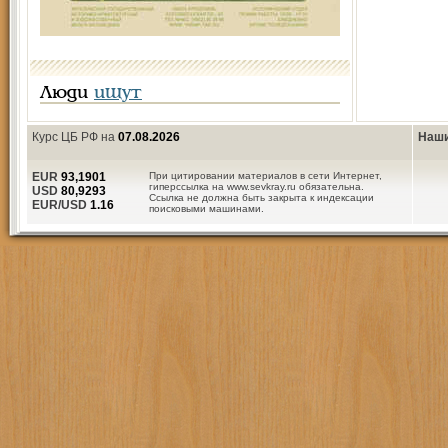
Люди
ищут
Курс ЦБ РФ на
07.08.2026
Наши
EUR
93,1901
При цитировании материалов в сети Интернет,
гиперссылка на www.sevkray.ru обязательна.
USD
80,9293
Ссылка не должна быть закрыта к индексации
EUR/USD
1.16
поисковыми машинами.