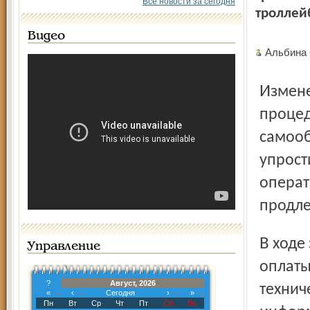
Все новости за сегодня
троллейб
Видео
Альбина
Изменение связано с удобством осуществления
процед
самооб
упрост
операт
продле
В ходе запуска автоматизированной системы учёта и
Управление
оплаты
?
Август, 2026
техниче
«
‹
Сегодня
›
»
Пн
Вт
Ср
Чт
Пт
Сб
Вс