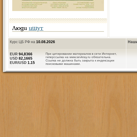
Люди
ищут
Курс ЦБ РФ на
10.08.2026
Наши
EUR
94,8366
При цитировании материалов в сети Интернет,
гиперссылка на www.sevkray.ru обязательна.
USD
82,1665
Ссылка не должна быть закрыта к индексации
EUR/USD
1.15
поисковыми машинами.