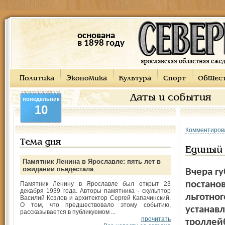
основана
в 1898 году
Политика
Экономика
Культура
Спорт
Общес
Даты и события
понедельник
10
Комментиров
Тема дня
Единый
Памятник Ленина в Ярославле: пять лет в
ожидании пьедестала
Вчера г
постанов
Памятник Ленину в Ярославле был открыт 23
декабря 1939 года. Авторы памятника - скульптор
льготног
Василий Козлов и архитектор Сергей Капачинский.
О том, что предшествовало этому событию,
устанавл
рассказывается в публикуемом ...
прочитать
троллейб