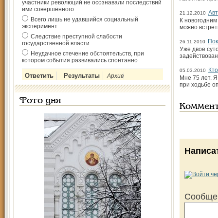
участники революций не осознавали последствий
ими совершённого
Авт
21.12.2010
Всего лишь не удавшийся социальный
К новогодним
эксперимент
можно встрет
Следствие преступной слабости
Пок
26.11.2010
государственной власти
Уже двое сут
Неудачное стечение обстоятельств, при
задействован
котором события развивались спонтанно
Кто
05.03.2010
Архив
Мне 75 лет. 
при ходьбе о
Фото дня
Коммен
Написа
Сообще