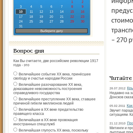
инфор
1
2
3
4
5
6
7
8
9
предус
10
11
12
13
14
15
16
17
18
19
20
21
22
23
стоимо
24
25
26
27
28
29
30
31
трансп
Выберите дату
– 270 
Вопрос дня
Как Вы считаете, две российские революции 1917
года - это
Величайшее событие ХХ века, принёсшее
Читайте
свободу и счастье народам России
Величайшее разочарование ХХ века,
Кры
доказавшее невозможность построения
26.07.2012
справедливого государства
Недавно на з
Донсков сказ
Величайшее преступление ХХ века, ставшее
причиной гибели миллионов людей
Как
05.02.2011
Величайшее в ХХ веке предательство
Звучит парад
правящего класса
ситуациям. Ка
Величайшая в ХХ веке провокация
Про
21.12.2010
иностранных спецслужб
Митинги и пр
Величайшая глупость ХХ века, поскольку
льготные про