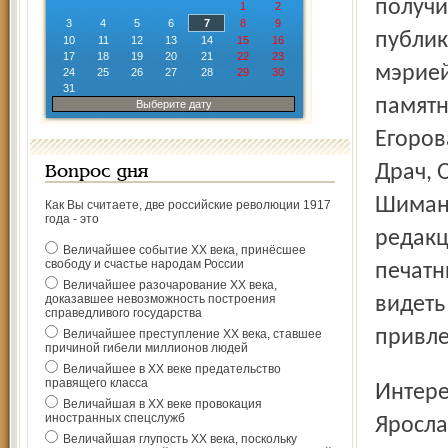
получи
1
2
3
4
5
6
7
8
9
публик
10
11
12
13
14
15
16
17
18
19
20
21
22
23
мэрией
24
25
26
27
28
29
30
31
памятн
Выберите дату
Егоров
Драч, 
Вопрос дня
Шиманс
Как Вы считаете, две российские революции 1917
года - это
редакц
Величайшее событие ХХ века, принёсшее
свободу и счастье народам России
печатн
Величайшее разочарование ХХ века,
доказавшее невозможность построения
видеть
справедливого государства
привле
Величайшее преступление ХХ века, ставшее
причиной гибели миллионов людей
Величайшее в ХХ веке предательство
правящего класса
Интересно, что награды лауреатам конкурса «Слово о
Величайшая в ХХ веке провокация
иностранных спецслужб
Яросла
Величайшая глупость ХХ века, поскольку