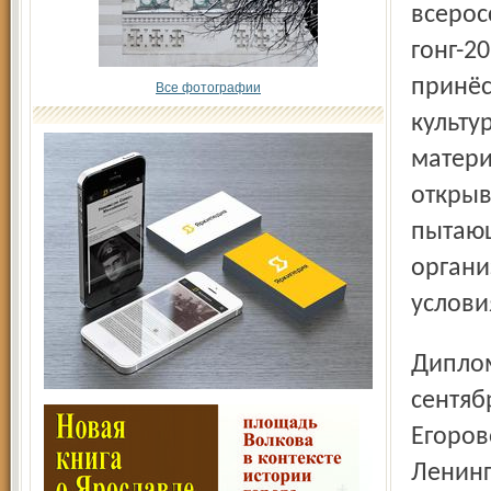
всерос
гонг-2
принёс
Все фотографии
культу
матери
открыв
пытающ
органи
услови
Диплом российского конкурса «Патриот России-2010» в
сентяб
Егоров
Ленинг