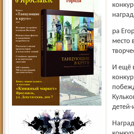
конкур
наград
ра Егорова, а газете в целом было присуждено второе
место 
творче
И ещё в одном всероссий-ском профессиональном
конкур
побежд
Кулько
детей-
Награды получать всегда приятно. А широкий спектр
конкур