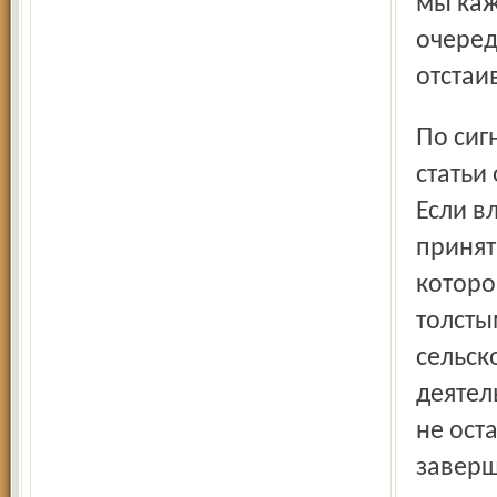
мы каж
очеред
отстаи
По сигналам читателей в газете весь год публиковались
статьи
Если в
принят
которо
толсты
сельск
деятел
не ост
заверш