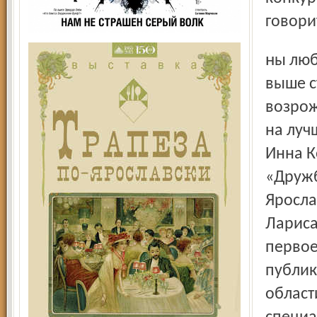
говори
ны любые темы. Так, Татьяна Егорова помимо названных
выше с
возрож
на луч
Инна К
«Дружб
Яросла
Лариса
первое
публик
област