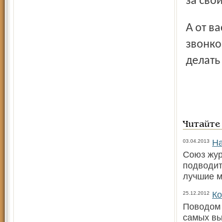
за сво
А от вас, дорогие читатели, мы ждём новых писем и
звонко
делать
Читайте
На
03.04.2013
Союз жур
подводит
лучшие м
Ко
25.12.2012
Поводом 
самых вы