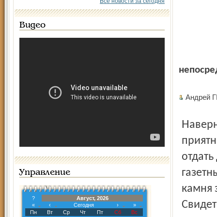
Все новости за сегодня
Видео
непосре
Андрей 
Наверное, за критику на нас обижались – кому же
приятн
отдать
газетн
Управление
камня 
?
Август, 2026
Свидет
«
‹
Сегодня
›
»
Пн
Вт
Ср
Чт
Пт
Сб
Вс