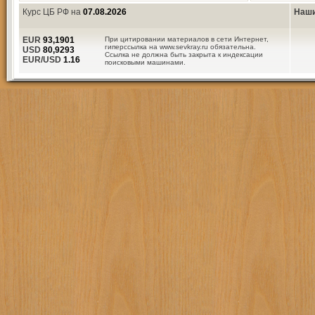
Курс ЦБ РФ на
07.08.2026
Наши
EUR
93,1901
При цитировании материалов в сети Интернет,
гиперссылка на www.sevkray.ru обязательна.
USD
80,9293
Ссылка не должна быть закрыта к индексации
EUR/USD
1.16
поисковыми машинами.