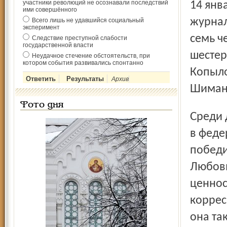
участники революций не осознавали последствий
14 янв
ими совершённого
журнал
Всего лишь не удавшийся социальный
эксперимент
семь ч
Следствие преступной слабости
государственной власти
шестер
Неудачное стечение обстоятельств, при
котором события развивались спонтанно
Копыло
Архив
Шиманс
Фото дня
Среди других наград года особо нужно выделить победы
в феде
победи
Любовь
ценнос
коррес
она та