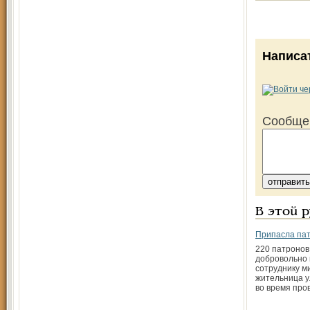
Написа
Сообще
В этой 
Припасла па
220 патронов
добровольно
сотруднику м
жительница 
во время про