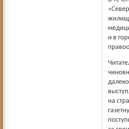
«Север
жилищн
медици
и в го
правоо
Читатели активно поддер-живают журналистов. А вот
чиновн
далеко
выступ
на стр
газетн
поступ