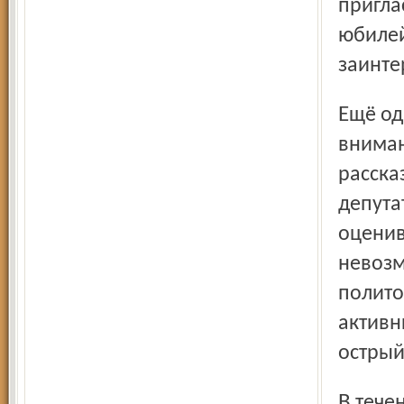
пригла
юбилей
заинте
Ещё одна важная тема, которой в газете уделяется много
вниман
расска
депута
оценив
невозм
полито
активн
острый
В течение года постоянно появлялись на страницах