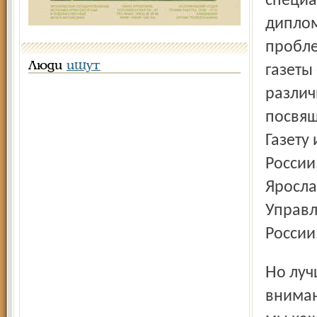
специа
диплом
пробле
Люди
ищут
газеты
различ
посвя
Газету
России
Яросла
Управл
России
Но лучшей наградой для журналистов всегда были
вниман