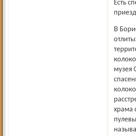
Есть с
приезд
В Борисоглебском монастыре сейчас 10 колоколов,
отлиты
террит
колоко
музея 
спасен
колоко
расстр
храма 
пулевы
называ