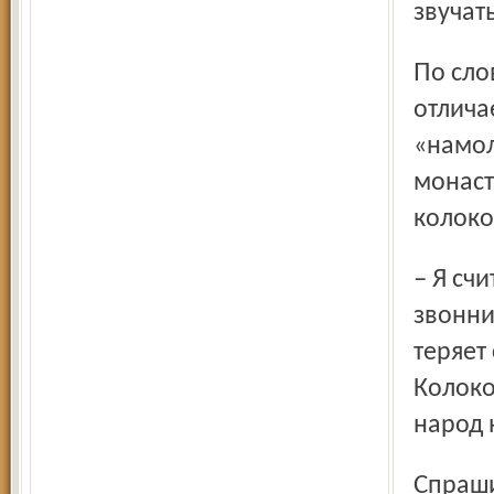
звучат
По словам Сергея Башкирова, звук старинных колоколов
отлича
«намол
монаст
колоко
– Я считаю, что церковный колокол должен быть на
звонни
теряет
Колоко
народ 
Спрашиваю Сергея, считает ли он звонарное дело своей