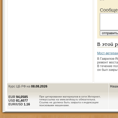
Сообще
В этой 
Мост-ветеран
В Гаврилов-
ремонт моста
В течение пол
он был закры
Курс ЦБ РФ на
08.08.2026
Наши
EUR
94,0585
При цитировании материалов в сети Интернет,
гиперссылка на www.sevkray.ru обязательна.
USD
81,4077
Ссылка не должна быть закрыта к индексации
EUR/USD
1.16
поисковыми машинами.