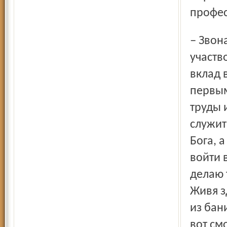
профес
– Звонарь – участник богослужения. Мне нравится
участв
вклад в
первым
труды 
служит
Бога, 
войти 
делаю 
Живя з
из бан
вот см