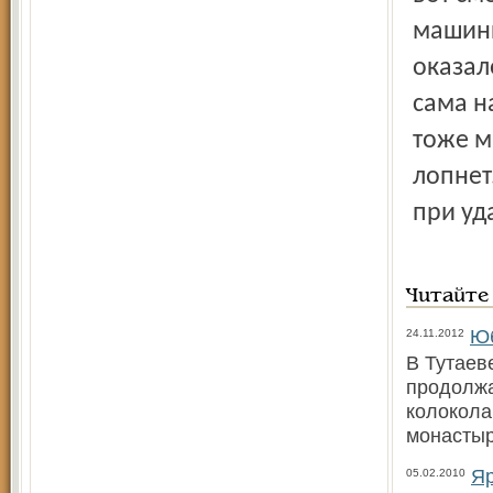
машины
оказал
сама н
тоже м
лопнет
при уд
Читайте
Юб
24.11.2012
В Тутаев
продолжа
колокола
монастыр
Яр
05.02.2010