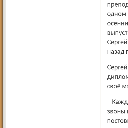
препод
одном 
осенни
выпуст
Сергей
назад 
Сергей Башкиров вернулся на Борисоглебскую звонницу
диплом
своё м
– Каждый звон имеет своё значение и своё место, есть
звоны 
постов