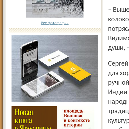
– Вышел я из храма после исповеди, и тут начали звонить
колоко
Все фотографии
потряс
Видимо
души, 
Сергей благополучно долетел до Индии, нашёл там почву
для хо
ручной
Индии 
народн
традиц
культу