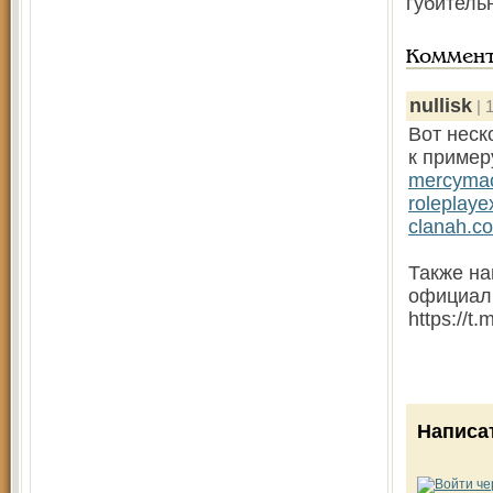
губитель
Коммен
nullisk
| 
Вот неск
к пример
mercymac
roleplay
clanah.c
Также на
официаль
https://t
Написа