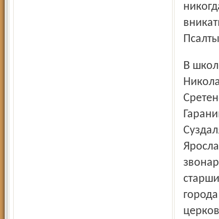
никогд
вникат
Псалты
В школе звонарей преподавали именитые мастера: это
Никола
Сретен
Гарани
Суздал
Яросла
звонар
старши
города
церков