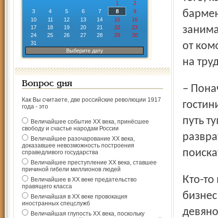
1
2
3
4
5
6
7
8
9
бармен
10
11
12
13
14
15
16
17
18
19
20
21
22
23
занима
24
25
26
27
28
29
30
31
от ком
Выберите дату
на тру
Вопрос дня
– Поначалу я хотел сделать карьеру в ресторанно-
Как Вы считаете, две российские революции 1917
гостин
года - это
путь т
Величайшее событие ХХ века, принёсшее
свободу и счастье народам России
развра
Величайшее разочарование ХХ века,
доказавшее невозможность построения
поиска
справедливого государства
Величайшее преступление ХХ века, ставшее
причиной гибели миллионов людей
Кто-то из знакомых рассказал Сергею, что неплохой
Величайшее в ХХ веке предательство
правящего класса
бизнес
Величайшая в ХХ веке провокация
иностранных спецслужб
девяно
Величайшая глупость ХХ века, поскольку