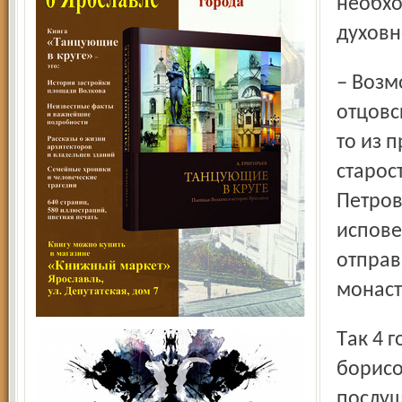
необхо
духовн
– Возможно, во мне заговорили гены, – улыбается он, – по
отцовс
то из 
старос
Петров
испове
отправ
монаст
Так 4 года назад Сергей впервые оказался на
борисо
послуш