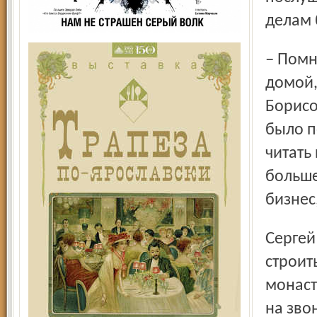
делам 
– Помню, было это после Рождества, звоню из Индии
домой,
Борисо
было п
читать 
больше 
бизнес
Сергей купил участок земли в селе Андреевском и начал
строит
монаст
на зво