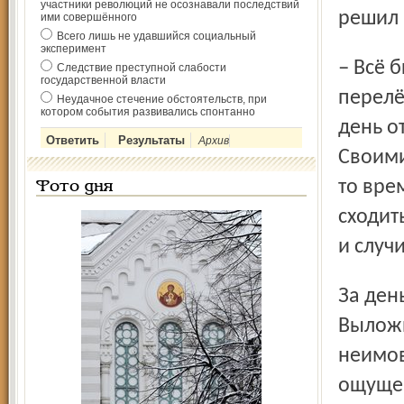
участники революций не осознавали последствий
решил 
ими совершённого
Всего лишь не удавшийся социальный
эксперимент
– Всё бы ничего, но почему-то я панически боялся
Следствие преступной слабости
государственной власти
перелё
Неудачное стечение обстоятельств, при
котором события развивались спонтанно
день о
Архив
Своими
то вре
Фото дня
сходит
и случи
За день до отлёта Сергей отправился на исповедь.
Выложи
неимов
ощуще