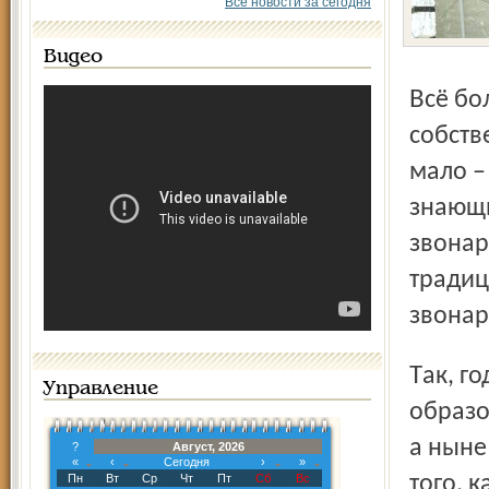
Все новости за сегодня
Видео
Всё больше храмов в последнее время обзаводятся
собств
мало –
знающи
звонар
традиц
звонар
Так, год назад Борисоглебский монастырь удивительным
Управление
образо
а ныне
?
Август, 2026
«
‹
Сегодня
›
»
Пн
Вт
Ср
Чт
Пт
Сб
Вс
того, 