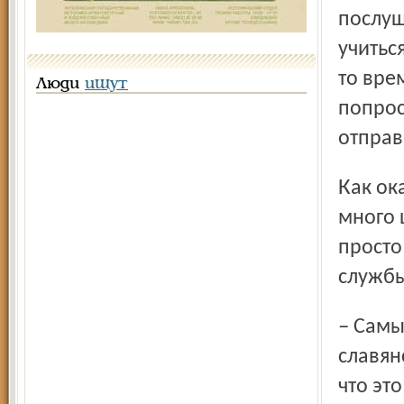
послуш
учитьс
то вре
Люди
ищут
попрос
отправ
Как оказалось, чтобы научиться звонить, нужно пройти
много 
просто
службы
– Самым сложным для меня оказалось выучить церковно-
славян
что эт