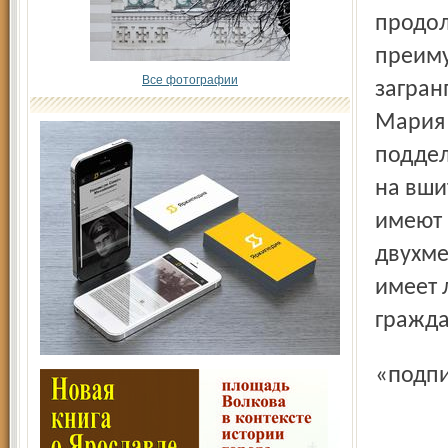
продол
преиму
Все фотографии
загран
Мария 
поддел
на вши
имеют 
двухме
имеет 
гражда
«под