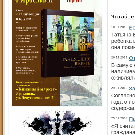
Читайте
Бо
10.01.2013
Татьяна 
ребенка 
она поки
От
26.12.2012
В самую 
наличием
оживляли
За
29.01.2010
Согласно
года о п
содержащ
Па
25.09.2008
«Я счита
граждана