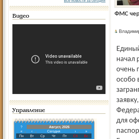
Все новости за сегодня
ФМС чере
Видео
Владим
Единый портал государ­ственных и муниципальных услуг
начал 
очень 
особо 
загран
заявку
Федера
Управление
для оф
?
Август, 2026
паспор
«
‹
Сегодня
›
»
Пн
Вт
Ср
Чт
Пт
Сб
Вс