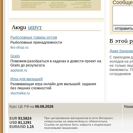
Сообще
Люди
ищут
Рыболовные товары оптом
В этой 
Рыболовные принадлежности
fes-shop.ru
Даже банком
Grails
С приходом д
Поможем разобраться в задачах и довести проект на
холодов на у
Grails до результата
не только люд
банкоматы. П
apptask.ru
сотрудников
Игра для малышей
Развивающая игра онлайн для малышей: задания
без лишних сложностей
stuchalka.ru
Курс ЦБ РФ на
06.08.2026
Наши
EUR
93,5824
При цитировании материалов в сети Интернет,
гиперссылка на www.sevkray.ru обязательна.
USD
81,1291
Ссылка не должна быть закрыта к индексации
EUR/USD
1.15
поисковыми машинами.