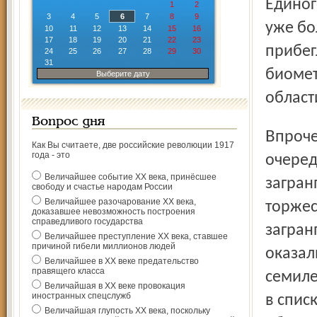
Единог
1
2
3
4
5
6
7
8
9
уже бо
10
11
12
13
14
15
16
17
18
19
20
21
22
23
прибег
24
25
26
27
28
29
30
31
биомет
Выберите дату
област
Вопрос дня
Впрочем, одно дело, когда ты становишься всего лишь
Как Вы считаете, две российские революции 1917
года - это
очеред
Величайшее событие ХХ века, принёсшее
загран
свободу и счастье народам России
Величайшее разочарование ХХ века,
торжес
доказавшее невозможность построения
справедливого государства
загран
Величайшее преступление ХХ века, ставшее
причиной гибели миллионов людей
оказал
Величайшее в ХХ веке предательство
правящего класса
семиле
Величайшая в ХХ веке провокация
иностранных спецслужб
в спис
Величайшая глупость ХХ века, поскольку