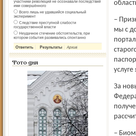
участники революций не осознавали последствий
област
ими совершённого
Всего лишь не удавшийся социальный
эксперимент
– Признаться, я была приятно удивлена, когда узнала, что
Следствие преступной слабости
государственной власти
мы с д
Неудачное стечение обстоятельств, при
котором события развивались спонтанно
портал
Архив
старог
паспор
Фото дня
услуге 
За новыми паспортами Татьяна с дочерью обратятся в
Федера
получе
рассчи
– Биометрические паспорта помимо более