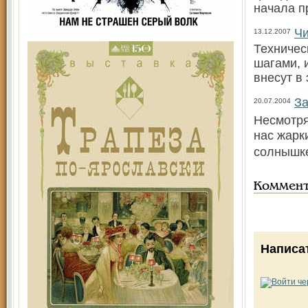
начала п
Чи
13.12.2007
Техничес
шагами, 
внесут в
За
20.07.2004
Несмотря
нас жарк
солнышке
Коммен
Написа