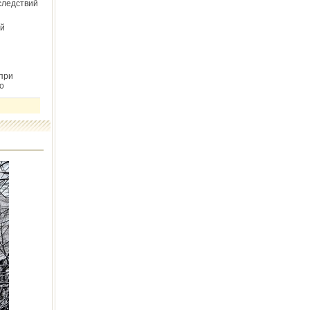
следствий
й
при
о