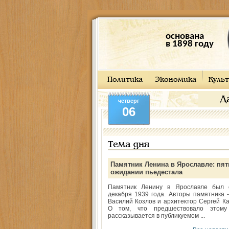
основана
в 1898 году
Политика
Экономика
Культ
Д
четверг
06
Тема дня
Памятник Ленина в Ярославле: пят
ожидании пьедестала
Памятник Ленину в Ярославле был 
декабря 1939 года. Авторы памятника -
Василий Козлов и архитектор Сергей Ка
О том, что предшествовало этому
рассказывается в публикуемом ...