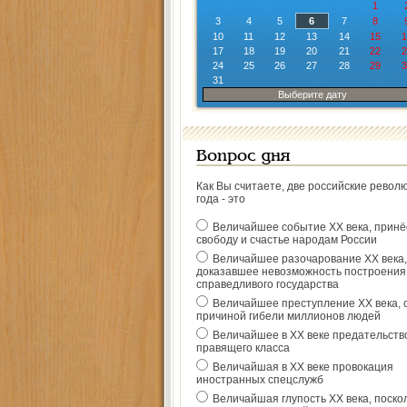
1
3
4
5
6
7
8
10
11
12
13
14
15
1
17
18
19
20
21
22
2
24
25
26
27
28
29
3
31
Выберите дату
Вопрос дня
Как Вы считаете, две российские револ
года - это
Величайшее событие ХХ века, прин
свободу и счастье народам России
Величайшее разочарование ХХ века,
доказавшее невозможность построения
справедливого государства
Величайшее преступление ХХ века, 
причиной гибели миллионов людей
Величайшее в ХХ веке предательств
правящего класса
Величайшая в ХХ веке провокация
иностранных спецслужб
Величайшая глупость ХХ века, поско