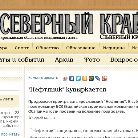
ура
Спорт
Общество
Образование
Медицина
Ис
аты и события
Архив
Фото
Вопрос-
Комментировать
"Нефтяник" кувыркается
ь лет в
Продолжает проигрывать ярославский "Нефтяник". В су
поле команду БСК (Балтийская строительная компания) и
Оба тайма гости провели на половине поля хозяев.
открыт 23
 скульптор
Сергей КОЛЕВ.
пачинский.
 событию,
"Нефтяник" защищался, не помышляя об атаках. Но все же не устоял. За минуту до
прочитать