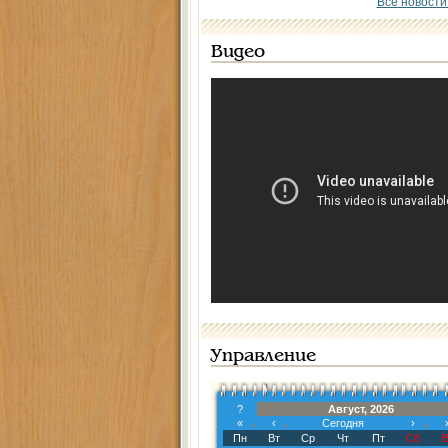
Все новости
Видео
Управление
?
Август, 2026
«
‹
Сегодня
›
Пн
Вт
Ср
Чт
Пт
Сб
В