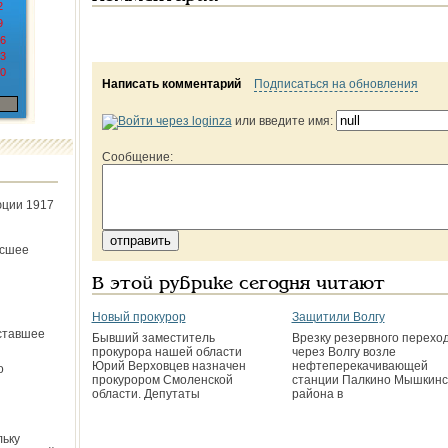
2
9
6
3
0
Написать комментарий
Подписаться на обновления
или введите имя:
Сообщение:
юции 1917
ёсшее
В этой рубрике сегодня читают
Новый прокурор
Защитили Волгу
ставшее
Бывший заместитель
Врезку резервного перехо
прокурора нашей области
через Волгу возле
Юрий Верховцев назначен
нефтеперекачивающей
о
прокурором Смоленской
станции Палкино Мышкинс
области. Депутаты
района в
льку