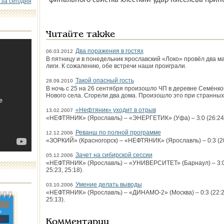
финального свистка хлесткий удар Киселева прине
 за сегодня
Читайте также
Два поражения в гостях
06.03.2012
В пятницу и в понедельник ярославский «Локо» провёл два 
лиги. К сожалению, обе встречи наши проиграли.
Такой опасный гость
28.09.2010
В ночь с 25 на 26 сентября произошло ЧП в деревне Семёнко
Нового села. Сгорели два дома. Произошло это при странных
«Нефтяник» уходит в отрыв
13.02.2007
«НЕФТЯНИК» (Ярославль) – «ЭНЕРГЕТИК» (Уфа) – 3:0 (26:24, 25:
Реванш по полной программе
12.12.2006
«ЗОРКИЙ» (Красногорск) – «НЕФТЯНИК» (Ярославль) – 0:3 (20:25,
Зачет на сибирской сессии
05.12.2006
«НЕФТЯНИК» (Ярославль) – «УНИВЕРСИТЕТ» (Барнаул) – 3:0 (25:
25:23, 25:18).
Умение делать выводы
03.10.2006
«НЕФТЯНИК» (Ярославль) – «ДИНАМО-2» (Москва) – 0:3 (22:25, 2
25:13).
»
с
Комментарии